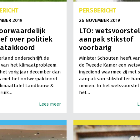
ERICHT
PERSBERICHT
MBER 2019
26 NOVEMBER 2019
oorwaardelijk
LTO: wetsvoorste
ief over politiek
aanpak stikstof
aatakkoord
voorbarig
rland onderschrijft de
Minister Schouten heeft van
 van het klimaatprobleem.
de Tweede Kamer een wetsv
het vorig jaar december dan
ingediend waarmee zij met 
s met het ontwerpakkoord
aanpak van stikstof ter han
klimaattafel Landbouw &
nemen. In het wetsvoorstel
ruik…
het…
Lees meer
L