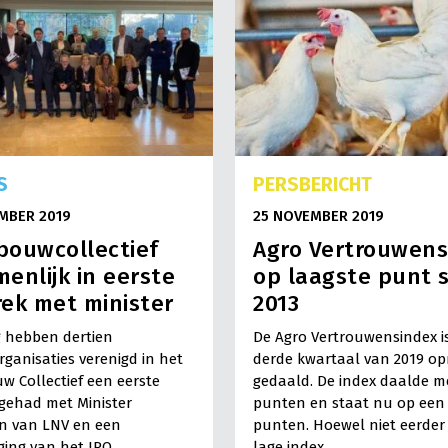
S
PERSBERICHT
MBER 2019
25 NOVEMBER 2019
bouwcollectief
Agro Vertrouwens
enlijk in eerste
op laagste punt 
ek met minister
2013
 hebben dertien
De Agro Vertrouwensindex is
ganisaties verenigd in het
derde kwartaal van 2019 o
 Collectief een eerste
gedaald. De index daalde me
gehad met Minister
punten en staat nu op een 
n van LNV en een
punten. Hoewel niet eerder
ging van het IPO.
lage index…