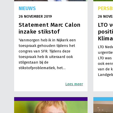
NIEUWS
PERSB
26 NOVEMBER 2019
26 NOVE
Statement Marc Calon
LTO v
inzake stikstof
posit
Klim
‘Vanmorgen heb ik in Nijkerk een
toespraak gehouden tijdens het
LTO Nede
congres van SFR. Tijdens deze
urgentie
toespraak heb ik uiteraard ook
LTO was 
stilgestaan bij de
ook een
stikstofproblematiek, het…
van de 
Landgeb
Lees meer