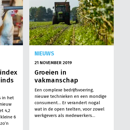
NIEUWS
21 NOVEMBER 2019
index
Groeien in
sinds
vakmanschap
Een complexe bedrijfsvoering,
nieuwe technieken en een mondige
 in het
consument… Er verandert nogal
pnieuw
wat in de open teelten, voor zowel
t 4,2
werkgevers als medewerkers…
kleine 6
 zo’n