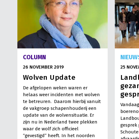
COLUMN
NIEUW
26 NOVEMBER 2019
25 NOVE
Wolven Update
Land
gezam
De afgelopen weken waren er
gespr
helaas weer incidenten met wolven
te betreuren. Daarom hierbij vanuit
Vandaag
de vakgroep schapenhouderij een
boerenor
update van de wolvensituatie. Er
Landbouw
zijn nu in Nederland twee plekken
gesprek 
waar de wolf zich officieel
Schoute
“gevestigd” heeft. In het noorden
afvaardi