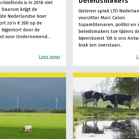
beleidsmakers
risisfonds is in 2018 niet
. Daarom krijgt de
Gisteren sprak LTO Nederla
lde Nederlandse boer
voorzitter Marc Calon
rt zo’n € 200 op de
topambtenaren, politici en
 bijgestort door de
beleidsmakers toe tijdens d
enst voor Ondernemend…
bijeenkomst ‘Dit is ons Antwo
brak ten overstaan..
Lees meer
L