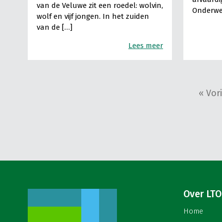
van de Veluwe zit een roedel: wolvin,
Onderw
wolf en vijf jongen. In het zuiden
van de […]
Lees meer
« Vor
Over LTO
Home