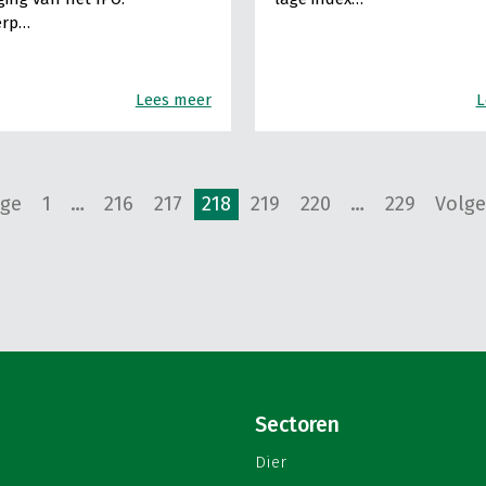
erp…
Lees meer
L
ige
1
…
216
217
218
219
220
…
229
Volge
Sectoren
Dier