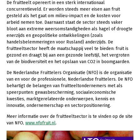
De fruitteelt opereert in een sterk internationaal
concurrentieveld. Er worden steeds meer eisen aan fruit
Gezonde planten
gesteld als het gaat om milieu-impact en de kosten voor
Gezonde dieren
arbeid nemen toe. Daarnaast staat de sector steeds vaker
bloot aan extreme weersomstandigheden als hagel of droogte
Natuur, klimaat en energie
enerzijds en geopolitieke ontwikkelingen (zoals
handelsbelemmeringen voor Rusland) anderzijds. De
Bodem en water
fruitteeltsector heeft de maatschappij veel te bieden: fruit is
gezond en draagt bij aan een gezonde leefstijl, het vergroten
Platteland en omgeving
van de biodiversiteit en het opslaan van CO2 in boomgaarden.
Mens, ondernemerschap en onderwijs
De Nederlandse Fruittelers Organisatie (NFO) is de organisatie
Internationaal
van en voor de professionele, Nederlandse fruittelers. De NFO
behartigt de belangen van fruitteeltondernemers met als
Sectoren
speerpunten: gewasbescherming, sociaaleconomische
kwesties, marktgerelateerde onderwerpen, kennis en
Dier
innovatie, ondernemerschap en sectorpositionering.
Plant
Biologische Landbouw
Meer informatie over de fruitteeltsector is te vinden op de site
van NFO,
www.nfofruit.nl
.
Geitenhouderij
Akkerbouw
Kalverhouderij
Biologische Landbouw