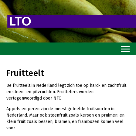
Home
Fruitteelt
Toekomstvisie
De fruitteelt in Nederland legt zich toe op hard- en zachtfruit
Goed eten
en steen- en pitvruchten. Fruittelers worden
vertegenwoordigd door NFO.
Mooi groen
Appels en peren zijn de meest geteelde fruitsoorten in
Sterk ondernemerschap
Nederland. Maar ook steenfruit zoals kersen en pruimen; en
Transitiepaden
klein fruit zoals bessen, bramen, en frambozen komen veel
voor.
Thema’s