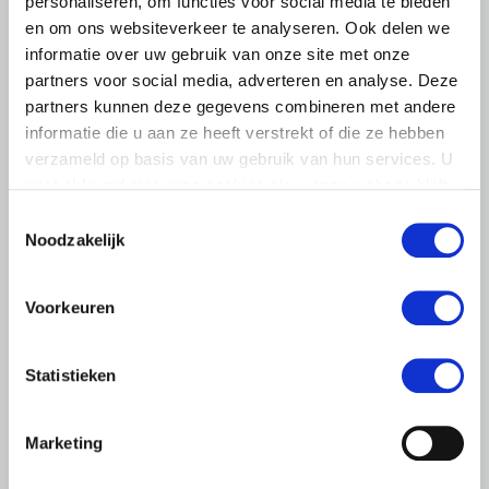
personaliseren, om functies voor social media te bieden
en om ons websiteverkeer te analyseren. Ook delen we
informatie over uw gebruik van onze site met onze
partners voor social media, adverteren en analyse. Deze
partners kunnen deze gegevens combineren met andere
informatie die u aan ze heeft verstrekt of die ze hebben
verzameld op basis van uw gebruik van hun services. U
gaat akkoord met onze cookies als u onze website blijft
gebruiken.
Toestemmingsselectie
Noodzakelijk
ALGEMENE INFORMATIE
28 JULI 2026
Voorkeuren
Vernieuwde toolbox Ruimtelijke
Ordening voor de Multifunctionele
Statistieken
Landbouw
Ruimtelijke ordening is het grootste knelpunt voor MFL-
Marketing
ondernemers. Twee RO-toolboxen helpen gemeenten en
ondernemers ruimte te benutten.