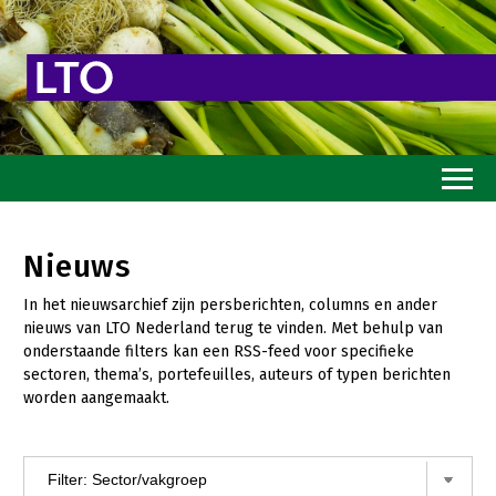
Home
Nieuws
Toekomstvisie
In het nieuwsarchief zijn persberichten, columns en ander
Goed eten
nieuws van LTO Nederland terug te vinden. Met behulp van
onderstaande filters kan een RSS-feed voor specifieke
Mooi groen
sectoren, thema’s, portefeuilles, auteurs of typen berichten
worden aangemaakt.
Sterk ondernemerschap
Transitiepaden
Thema’s