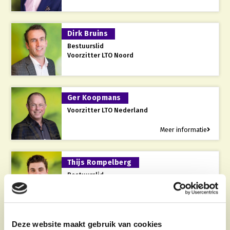
Gezonde planten
Dirk Bruins
Gezonde dieren
Bestuurslid
Natuur, klimaat en energie
Voorzitter LTO Noord
Bodem en water
Platteland en omgeving
Ger Koopmans
Mens, ondernemerschap en onderwijs
Voorzitter LTO Nederland
Internationaal
Meer informatie
Sectoren
Thijs Rompelberg
Dier
Bestuurslid
Voorzitter LLTB
Plant
Biologische Landbouw
Multifunctionele landbouw
Geitenhouderij
Akkerbouw
Deze website maakt gebruik van cookies
Kalverhouderij
Biologische Landbouw
Multifunctioneel
Coen van Rooyen