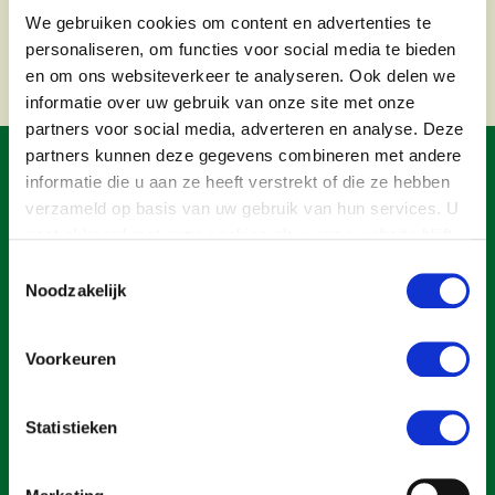
Onderwerpen
Algemeen Directeur
We gebruiken cookies om content en advertenties te
Konijnenhouderij
Bollenteelt
Vrouw en Bedrijf
personaliseren, om functies voor social media te bieden
Nieuws
Melkveehouderij
Bomen, vaste planten en zomerbloemen
en om ons websiteverkeer te analyseren. Ook delen we
Nieuwsabonnement
informatie over uw gebruik van onze site met onze
Paardenhouderij
Fruitteelt
partners voor social media, adverteren en analyse. Deze
Webinars
Pluimveehouderij
Glastuinbouw
partners kunnen deze gegevens combineren met andere
informatie die u aan ze heeft verstrekt of die ze hebben
Over LTO
Schapenhouderij
Paddenstoelen
verzameld op basis van uw gebruik van hun services. U
LTO Nederland
Varkenshouderij
Vollegrondsgroente
gaat akkoord met onze cookies als u onze website blijft
gebruiken.
Mensen
Toestemmingsselectie
Vleesveehouderij
Noodzakelijk
Bestuur en Directie
Medewerkers
Voorkeuren
Vakgroepbestuurders
Een ondernemers- en werkgeversorganisatie met meerwaarde,
Jaarverslag 2023
Statistieken
voor een sector met meerwaarde. Dat is Land- en Tuinbouw
Organisatie Nederland (LTO).
Vacatures