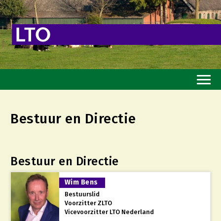
Home
Bestuur en Directie
Toekomstvisie
Goed eten
Bestuur en Directie
Mooi groen
Sterk ondernemerschap
Wim Bens
Bestuurslid
Transitiepaden
Voorzitter ZLTO
Vicevoorzitter LTO Nederland
Thema’s