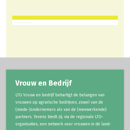
Gezonde planten
Gezonde dieren
Natuur, klimaat en energie
Bodem en water
Platteland en omgeving
Mens, ondernemerschap en onderwijs
Internationaal
Vrouw en Bedrijf
Sectoren
LTO Vrouw en bedrijf behartigt de belangen van
Dier
vrouwen op agrarische bedrijven, zowel van de
Plant
Biologische Landbouw
(mede-)ondernemers als van de (meewerkende)
partners. Tevens biedt zij, via de regionale LTO-
Multifunctionele landbouw
Geitenhouderij
Akkerbouw
organisaties, een netwerk voor vrouwen in de land-
Kalverhouderij
Biologische Landbouw
Multifunctioneel