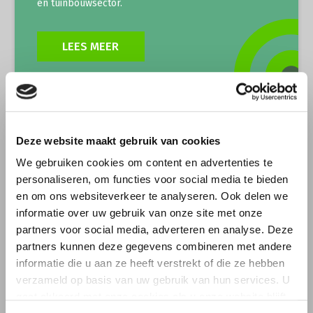
Onderwerpen
en tuinbouwsector.
Konijnenhouderij
Bollenteelt
Vrouw en Bedrijf
Nieuws
LEES MEER
Melkveehouderij
Bomen, vaste planten en zomerbloemen
Nieuwsabonnement
Paardenhouderij
Fruitteelt
Webinars
Pluimveehouderij
Glastuinbouw
Over LTO
Schapenhouderij
Paddenstoelen
Multifunctioneel
Deze website maakt gebruik van cookies
LTO Nederland
Varkenshouderij
Vollegrondsgroente
Steeds meer agrarische bedrijven combineren de
We gebruiken cookies om content en advertenties te
Mensen
Vleesveehouderij
productie van voedsel en groen met het leveren van
personaliseren, om functies voor social media te bieden
Jaarverslag 2023
Bestuur en Directie
maatschappelijke diensten. De Multifunctionele
en om ons websiteverkeer te analyseren. Ook delen we
Landbouw verbindt boer en burger en is een sector
informatie over uw gebruik van onze site met onze
Vacatures
Medewerkers
met een enorme potentie.
partners voor social media, adverteren en analyse. Deze
Pers
Vakgroepbestuurders
partners kunnen deze gegevens combineren met andere
informatie die u aan ze heeft verstrekt of die ze hebben
Contact
LEES MEER
verzameld op basis van uw gebruik van hun services. U
gaat akkoord met onze cookies als u onze website blijft