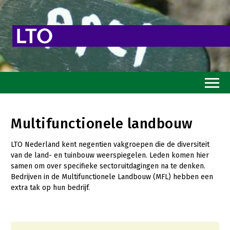
Home
Multifunctionele landbouw
Toekomstvisie
LTO Nederland kent negentien vakgroepen die de diversiteit
Goed eten
van de land- en tuinbouw weerspiegelen. Leden komen hier
samen om over specifieke sectoruitdagingen na te denken.
Mooi groen
Bedrijven in de Multifunctionele Landbouw (MFL) hebben een
Sterk ondernemerschap
extra tak op hun bedrijf.
Transitiepaden
Thema’s