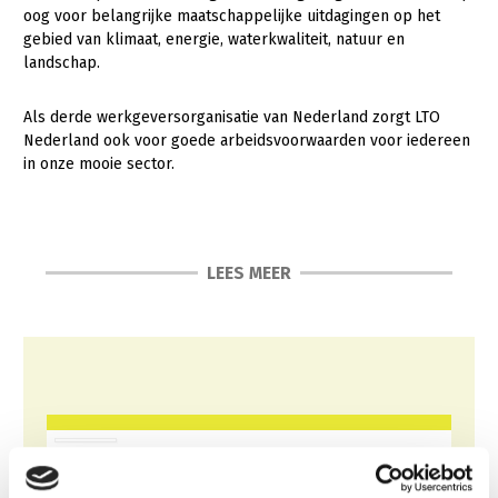
oog voor belangrijke maatschappelijke uitdagingen op het
Gezonde planten
gebied van klimaat, energie, waterkwaliteit, natuur en
landschap.
Gezonde dieren
Als derde werkgeversorganisatie van Nederland zorgt LTO
Natuur, klimaat en energie
Nederland ook voor goede arbeidsvoorwaarden voor iedereen
Bodem en water
in onze mooie sector.
Platteland en omgeving
Mens, ondernemerschap en onderwijs
LEES MEER
Internationaal
Sectoren
Hoe werken wij?
LTO Nederland is een zelfbewuste ledenorganisatie met open
Dier
vizier. Passie voor land- en tuinbouw is onze grondhouding,
verbinden van mensen en partijen is onze werkwijze en het
Plant
Biologische Landbouw
vinden van oplossingen ons doel. We zijn een betrouwbare
gesprekspartner die innovatie stimuleert.
Multifunctionele landbouw
Geitenhouderij
Akkerbouw
Kalverhouderij
Biologische Landbouw
Multifunctioneel
Duurzaamheidsprestaties