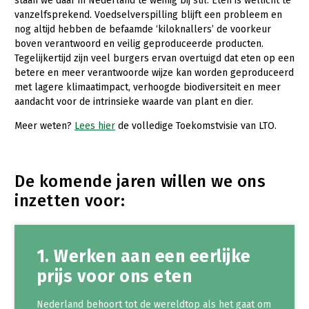
staan we daar in Nederland te weinig bij stil. Eten is wellicht te
vanzelfsprekend. Voedselverspilling blijft een probleem en
Gezonde planten
nog altijd hebben de befaamde ‘kiloknallers’ de voorkeur
boven verantwoord en veilig geproduceerde producten.
Gezonde dieren
Tegelijkertijd zijn veel burgers ervan overtuigd dat eten op een
betere en meer verantwoorde wijze kan worden geproduceerd
Natuur, klimaat en energie
met lagere klimaatimpact, verhoogde biodiversiteit en meer
Bodem en water
aandacht voor de intrinsieke waarde van plant en dier.
Platteland en omgeving
Meer weten?
Lees hier
de volledige Toekomstvisie van LTO.
Mens, ondernemerschap en onderwijs
Internationaal
De komende jaren willen we ons
inzetten voor:
Sectoren
Dier
1. Werken aan een eerlijke
Plant
Biologische Landbouw
prijs voor ons eten
Multifunctionele landbouw
Geitenhouderij
Akkerbouw
Kalverhouderij
Biologische Landbouw
Multifunctioneel
Nederland behoort tot de wereldtop als het gaat om