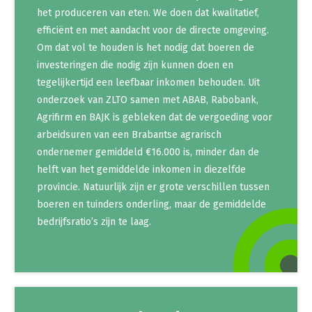
Onderwerpen
het produceren van eten. We doen dat kwalitatief,
Konijnenhouderij
Bollenteelt
Vrouw en Bedrijf
efficiënt en met aandacht voor de directe omgeving.
Nieuws
Melkveehouderij
Bomen, vaste planten en zomerbloemen
Om dat vol te houden is het nodig dat boeren de
Nieuwsabonnement
investeringen die nodig zijn kunnen doen en
Paardenhouderij
Fruitteelt
tegelijkertijd een leefbaar inkomen behouden. Uit
Webinars
Pluimveehouderij
Glastuinbouw
onderzoek van ZLTO samen met ABAB, Rabobank,
Over LTO
Agrifirm en BAJK is gebleken dat de vergoeding voor
Schapenhouderij
Paddenstoelen
arbeidsuren van een Brabantse agrarisch
LTO Nederland
Varkenshouderij
Vollegrondsgroente
ondernemer gemiddeld €16.000 is, minder dan de
Mensen
helft van het gemiddelde inkomen in diezelfde
Vleesveehouderij
provincie. Natuurlijk zijn er grote verschillen tussen
Jaarverslag 2023
Bestuur en Directie
boeren en tuinders onderling, maar de gemiddelde
Vacatures
Medewerkers
bedrijfsratio’s zijn te laag.
Pers
Vakgroepbestuurders
Contact