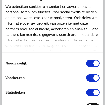
We gebruiken cookies om content en advertenties te
Gerelateerd nieuws
personaliseren, om functies voor social media te bieden
en om ons websiteverkeer te analyseren. Ook delen we
informatie over uw gebruik van onze site met onze
Abonneren via RSS
Abonneren via e-mail
partners voor social media, adverteren en analyse. Deze
partners kunnen deze gegevens combineren met andere
informatie die u aan ze heeft verstrekt of die ze hebben
verzameld op basis van uw gebruik van hun services. U
gaat akkoord met onze cookies als u onze website blijft
gebruiken.
Toestemmingsselectie
Noodzakelijk
Voorkeuren
Statistieken