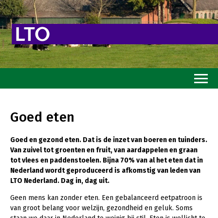
Home
Goed eten
Toekomstvisie
Goed en gezond eten. Dat is de inzet van boeren en tuinders.
Goed eten
Van zuivel tot groenten en fruit, van aardappelen en graan
Mooi groen
tot vlees en paddenstoelen. Bijna 70% van al het eten dat in
Nederland wordt geproduceerd is afkomstig van leden van
Sterk ondernemerschap
LTO Nederland. Dag in, dag uit.
Transitiepaden
Geen mens kan zonder eten. Een gebalanceerd eetpatroon is
van groot belang voor welzijn, gezondheid en geluk. Soms
Thema’s