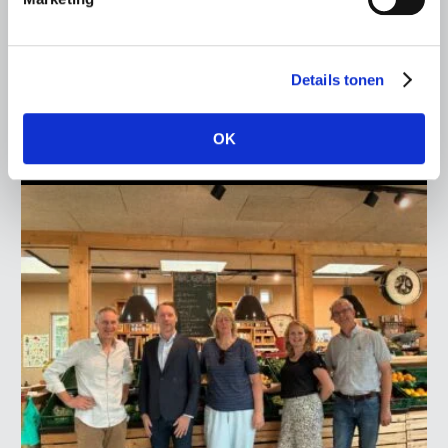
LTO Nederland ontving gisteren Tweede Kamerlid
Maarten Goudzwaard (JA21) en beleidsmedewerker
Ronald Oenema op het melkveebedrijf van Jolmer de
Details tonen
Vries in It Heidenskip.
Lees meer
OK