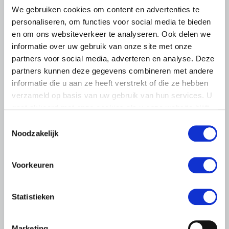
We gebruiken cookies om content en advertenties te
personaliseren, om functies voor social media te bieden
en om ons websiteverkeer te analyseren. Ook delen we
informatie over uw gebruik van onze site met onze
partners voor social media, adverteren en analyse. Deze
partners kunnen deze gegevens combineren met andere
informatie die u aan ze heeft verstrekt of die ze hebben
verzameld op basis van uw gebruik van hun services. U
gaat akkoord met onze cookies als u onze website blijft
gebruiken.
Toestemmingsselectie
Noodzakelijk
Voorkeuren
LTO LOBBY
6 AUGUSTUS 2026
Statistieken
Kamerlid Goudzwaard (JA21)
bezoekt melkveehouderij in
Súdwest-Fryslân
Marketing