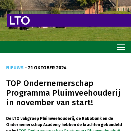
Home
NIEUWS
- 21 OKTOBER 2024
Toekomstvisie
TOP Ondernemerschap
Goed eten
Programma Pluimveehouderij
Mooi groen
in november van start!
Sterk ondernemerschap
Transitiepaden
De LTO vakgroep Pluimveehouderij, de Rabobank en de
Ondernemerschap Academy hebben de krachten gebundeld
Thema’s
en het
TOP Ondernemerschap Programma Pluimveehouderij