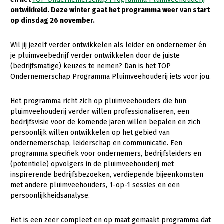
ontwikkeld. Deze winter gaat het programma weer van start
Gezonde planten
op dinsdag 26 november.
Gezonde dieren
Wil jij jezelf verder ontwikkelen als leider en ondernemer én
Natuur, klimaat en energie
je pluimveebedrijf verder ontwikkelen door de juiste
(bedrijfsmatige) keuzes te nemen? Dan is het TOP
Bodem en water
Ondernemerschap Programma Pluimveehouderij iets voor jou.
Platteland en omgeving
Het programma richt zich op pluimveehouders die hun
Mens, ondernemerschap en onderwijs
pluimveehouderij verder willen professionaliseren, een
bedrijfsvisie voor de komende jaren willen bepalen en zich
Internationaal
persoonlijk willen ontwikkelen op het gebied van
ondernemerschap, leiderschap en communicatie. Een
Sectoren
programma specifiek voor ondernemers, bedrijfsleiders en
(potentiële) opvolgers in de pluimveehouderij met
Dier
inspirerende bedrijfsbezoeken, verdiepende bijeenkomsten
Plant
Biologische Landbouw
met andere pluimveehouders, 1-op-1 sessies en een
persoonlijkheidsanalyse.
Multifunctionele landbouw
Geitenhouderij
Akkerbouw
Het is een zeer compleet en op maat gemaakt programma dat
Kalverhouderij
Biologische Landbouw
Multifunctioneel