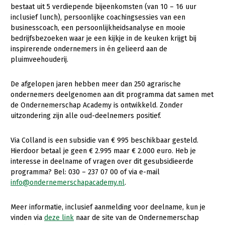
Onderwerpen
bestaat uit 5 verdiepende bijeenkomsten (van 10 – 16 uur
Konijnenhouderij
Bollenteelt
Vrouw en Bedrijf
inclusief lunch), persoonlijke coachingsessies van een
Nieuws
businesscoach, een persoonlijkheidsanalyse en mooie
Melkveehouderij
Bomen, vaste planten en zomerbloemen
bedrijfsbezoeken waar je een kijkje in de keuken krijgt bij
Nieuwsabonnement
inspirerende ondernemers in én gelieerd aan de
Paardenhouderij
Fruitteelt
pluimveehouderij.
Webinars
Pluimveehouderij
Glastuinbouw
Over LTO
De afgelopen jaren hebben meer dan 250 agrarische
Schapenhouderij
Paddenstoelen
ondernemers deelgenomen aan dit programma dat samen met
LTO Nederland
Varkenshouderij
Vollegrondsgroente
de Ondernemerschap Academy is ontwikkeld. Zonder
uitzondering zijn alle oud-deelnemers positief.
Mensen
Vleesveehouderij
Jaarverslag 2023
Bestuur en Directie
Via Colland is een subsidie van € 995 beschikbaar gesteld.
Hierdoor betaal je geen € 2.995 maar € 2.000 euro. Heb je
Vacatures
Medewerkers
interesse in deelname of vragen over dit gesubsidieerde
programma? Bel: 030 – 237 07 00 of via e-mail
Pers
Vakgroepbestuurders
info@ondernemerschapacademy.nl
.
Contact
Meer informatie, inclusief aanmelding voor deelname, kun je
vinden via
deze link
naar de site van de Ondernemerschap