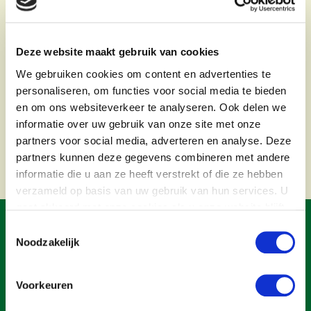
Onderwerpen
cti
Konijnenhouderij
Bollenteelt
Vrouw en Bedrijf
on
Nieuws
Melkveehouderij
Bomen, vaste planten en zomerbloemen
el
Deze website maakt gebruik van cookies
Nieuwsabonnement
e
Paardenhouderij
Fruitteelt
We gebruiken cookies om content en advertenties te
Webinars
la
personaliseren, om functies voor social media te bieden
Pluimveehouderij
Glastuinbouw
nd
en om ons websiteverkeer te analyseren. Ook delen we
Over LTO
Schapenhouderij
Paddenstoelen
bo
informatie over uw gebruik van onze site met onze
u
partners voor social media, adverteren en analyse. Deze
LTO Nederland
Varkenshouderij
Vollegrondsgroente
partners kunnen deze gegevens combineren met andere
w
Mensen
Vleesveehouderij
informatie die u aan ze heeft verstrekt of die ze hebben
verzameld op basis van uw gebruik van hun services. U
Jaarverslag 2023
Bestuur en Directie
gaat akkoord met onze cookies als u onze website blijft
Vacatures
Medewerkers
gebruiken.
Toestemmingsselectie
Pers
Vakgroepbestuurders
Noodzakelijk
Contact
Voorkeuren