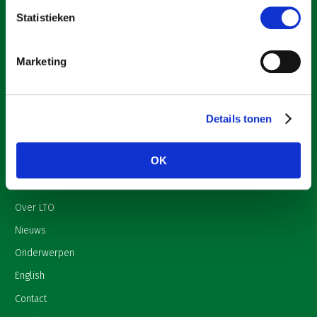
Statistieken
Marketing
Een ondernemers- en werkgeversorganisatie met meerwaarde,
voor een sector met meerwaarde. Dat is Land- en Tuinbouw
Organisatie Nederland (LTO).
Details tonen
Over LTO
OK
Home
Over LTO
Nieuws
Onderwerpen
English
Contact