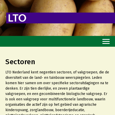
Home
Sectoren
Toekomstvisie
LTO Nederland kent negentien sectoren, of vakgroepen, die de
Goed eten
diversiteit van de land- en tuinbouw weerspiegelen. Leden
komen hier samen om over specifieke sectoruitdagingen na te
Mooi groen
denken. Er zijn tien dierlijke, en zeven plantaardige
Sterk ondernemerschap
vakgroepen, en een gecombineerde biologische vakgroep. Er
is ook een vakgroep voor multifunctionele landbouw, waarin
Transitiepaden
organisaties die actief zijn op het gebied van agrarische
kinderopvang, zorglandbouw, boerderijeducatie,
Thema’s