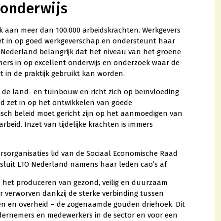
onderwijs
k aan meer dan 100.000 arbeidskrachten. Werkgevers
zet in op goed werkgeverschap en ondersteunt haar
TO Nederland belangrijk dat het niveau van het groene
ners in op excellent onderwijs en onderzoek waar de
t in de praktijk gebruikt kan worden.
de land- en tuinbouw en richt zich op beïnvloeding
d zet in op het ontwikkelen van goede
ch beleid moet gericht zijn op het aanmoedigen van
rbeid. Inzet van tijdelijke krachten is immers
ersorganisaties lid van de Sociaal Economische Raad
ok sluit LTO Nederland namens haar leden cao’s af.
n het produceren van gezond, veilig en duurzaam
r verworven dankzij de sterke verbinding tussen
even en overheid – de zogenaamde gouden driehoek. Dit
dernemers en medewerkers in de sector en voor een