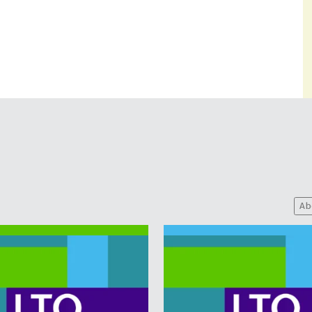
andkoming van landelijk sociaaleconomisch beleid,
ederland de sector bij cao-onderhandelingen.
vers moeten investeren in het aantrekken, behouden
nd wil hiervoor de juiste randvoorwaarden creëren
. Daarnaast kennen wij concrete initiatieven die hier
sch Keurmerk Huisvesting, de inzet op Leven Lang
s: vast werk waar het kan, en tijdelijk waar het
Ab
n tijdelijke seizoenwerkers. LTO Nederland pleit voor
bieden van vaste contracten wordt gestimuleerd, maar
cten. Verdere beprijzing van flexibele arbeid is
uwe verdienmodellen te creëren is het belangrijk dat
jft de sector internationaal onderscheidend en wordt