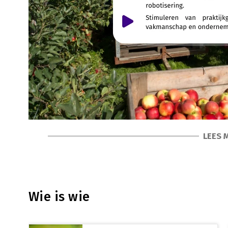
LEES 
Mens, ondernemerschap & onderwijs
De Nederlandse land- en tuinbouw levert een grote bij
land. De sector biedt aan meer dan 100.000 mensen werk,
Wie is wie
werkgevers werk aan evenzoveel uitzendkrachten. Arbeid
glastuinbouw, fruitteelt, vollegrondsgroenteteelt, die
land- en tuinbouw zijn de eerder genoemde sterke seizoe