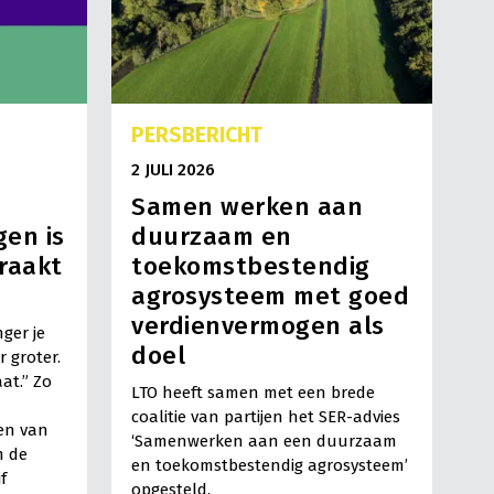
PERSBERICHT
2 JULI 2026
Samen werken aan
en is
duurzaam en
raakt
toekomstbestendig
agrosysteem met goed
verdienvermogen als
ger je
doel
 groter.
aat.” Zo
LTO heeft samen met een brede
coalitie van partijen het SER-advies
en van
‘Samenwerken aan een duurzaam
m de
en toekomstbestendig agrosysteem’
f
opgesteld.