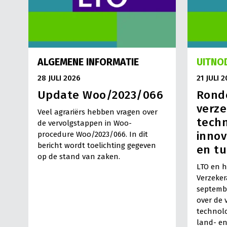
het maatschappelijk draagvlak voor de sector vergroot
‘
Ontwikkelagenda Groen Onderwijs
’ opgesteld.
Daarnaast is vernieuwing van het groene onderwijs noo
uitdagingen waar de sector voor staat, het hoofd te bie
agrarische sector zijn steeds meer medewerkers werkzaa
ALGEMENE INFORMATIE
UITNO
Cursorisch onderwijs en Leven Lang Ontwikkelen wordt h
28 JULI 2026
21 JULI 
Update Woo/2023/066
Ronde
verze
Veel agrariërs hebben vragen over
techn
de vervolgstappen in Woo-
innov
procedure Woo/2023/066. In dit
bericht wordt toelichting gegeven
en t
op de stand van zaken.
LTO en 
Verzeker
septembe
over de 
technolo
land- en