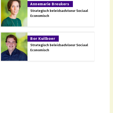
atief korte tijd veel werknemers nodig.
Annemarie Breukers
end in het produceren van gezonde, veilige en
Strategisch beleidsadviseur Sociaal
Economisch
 de sterke verbinding tussen kennisinstellingen,
oene onderzoek en onderwijs zijn hierin de drijvende
BO, universiteiten, onderzoeksinstellingen) die zich
planten, een duurzame circulaire economie, natuur
Bor Kuilboer
Strategisch beleidsadviseur Sociaal
e van Onderwijs, Cultuur en Wetenschap (OCW). LTO
Economisch
terie van Landbouw, Natuur en Voedselkwaliteit
act
. Dit platform richt zich op het stimuleren van de
keling is de toe- en doorstroom van leerlingen naar
t voor: betere samenwerking tussen
kken van nieuwe leerlingen is noodzakelijk.
eroepsonderwijs Bedrijfsleven (
SBB
). Hier worden
LTO in de topsectoren
Agri&Food
en
Tuinbouw &
tellen van kennis- en innovatieagenda’s als om het
 voor de land- en tuinbouw.