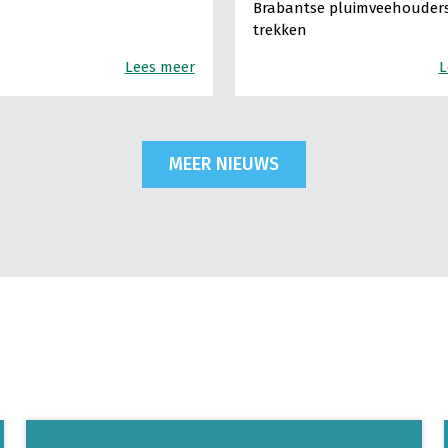
Brabantse pluimveehouders
trekken
Lees meer
L
MEER NIEUWS