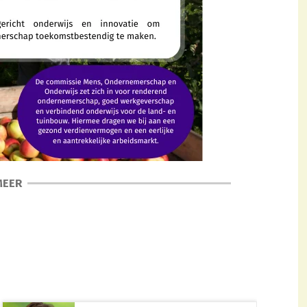
MEER
drage aan de economische groei en welvaart in ons
 zowel tijdelijk als vast. Daarbovenop bieden veel
sintensieve sectoren zijn onder andere de
rhouderij en paddenstoelenteelt. Kenmerkend voor de
npieken. Deze variëren per teelt en per jaar, door