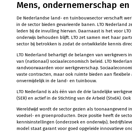
Mens, ondernemerschap en 
De Nederlandse land- en tuinbouwsector verschaft wer
in de sector bieden gevarieerde banen. LTO Nederland 
leden bij de invulling hiervan. Daarnaast is het voor L
onderwijs behouden blijft. LTO zet samen met haar part
sector bij betrokken is zodat de ontwikkelde kennis direc
LTO Nederland behartigt de belangen van werkgevers in 
van (nationaal) sociaaleconomisch beleid. LTO Nederlan
randvoorwaarden voor werkgeverschap. Sociaaleconomis
vaste contracten, maar ook ruimte bieden aan flexibele a
onvermijdelijk in de land- en tuinbouw.
LTO Nederland is als één van de drie landelijke werkgev
(SER) en actief in de Stichting van de Arbeid (StvdA). O
Wereldwijd wordt de sector gezien als toonaangevend i
voedsel- en groenproducten. Deze positie heeft de secto
kennisinstellingen (onderzoek en onderwijs), bedrijfsl
model staat garant voor goed opgeleide innovatieve on