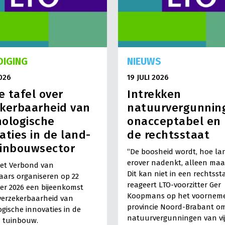
. LTO heeft daarom samen met betrokken partijen de
dzakelijk om maatschappelijke uitdagingen en de
den. Daartoe is het
Groenpact
opgericht. In de
m die geen agrarische opleiding hebben gevolgd.
DIGING
NIEUWS
ierdoor steeds belangrijker.
2026
19 JULI 2026
 tafel over
Intrekken
kerbaarheid van
natuurvergunning
ologische
onacceptabel en 
aties in de land-
de rechtsstaat
uinbouwsector
“De boosheid wordt, hoe lan
erover nadenkt, alleen maar
het Verbond van
Dit kan niet in een rechtsst
aars organiseren op 22
reageert LTO-voorzitter Ger
r 2026 een bijeenkomst
Koopmans op het voornem
verzekerbaarheid van
provincie Noord-Brabant o
gische innovaties in de
natuurvergunningen van vij
 tuinbouw.