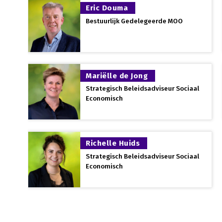
weersomstandigheden. Tijdens deze pieken zijn in een rel
Eric Douma
Nederland heeft haar positie als wereldwijd toonaangev
Bestuurlijk Gedelegeerde MOO
duurzame voedsel- en groenproducten verworven dankzij
bedrijfsleven en overheid – de ‘gouden driehoek’. Het gr
kracht. Dit behelst alle kennisinstellingen (VMBO, MBO, H
bezighouden met gezond en veilig voedsel, bloemen en 
en de groene omgeving.
Mariëlle de Jong
Strategisch Beleidsadviseur Sociaal
Het groene onderwijs is ondergebracht bij het ministeri
Economisch
Nederland werkt samen met het groene onderwijs, minis
(LNV) en partners vanuit het bedrijfsleven in het
GroenP
innovatie in het groene onderwijs. Een zorgelijke ontwik
het groene onderwijs. In het Groenpact is hier aandach
Richelle Huids
onderwijsinstellingen en meer aandacht voor het aantre
Strategisch Beleidsadviseur Sociaal
Economisch
Tevens is LTO Nederland betrokken in de Samenwerking B
afspraken gemaakt over het MBO-onderwijs en stages.
Op het gebied van onderzoek en innovatie participeert 
Uitgangsmaterialen
. Hierbij gaat het zowel om het ops
deelnemen aan onderzoeksprojecten die van belang zijn