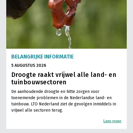
Gezonde planten
Gezonde dieren
Natuur, klimaat en energie
Bodem en water
Platteland en omgeving
BELANGRIJKE INFORMATIE
Mens, ondernemerschap en onderwijs
5 AUGUSTUS 2026
Droogte raakt vrijwel alle land- en
Internationaal
tuinbouwsectoren
Sectoren
De aanhoudende droogte en hitte zorgen voor
toenemende problemen in de Nederlandse land- en
Dier
tuinbouw. LTO Nederland ziet de gevolgen inmiddels in
Plant
Biologische Landbouw
vrijwel alle sectoren terug.
Multifunctionele landbouw
Geitenhouderij
Akkerbouw
Lees meer
Kalverhouderij
Biologische Landbouw
Multifunctioneel