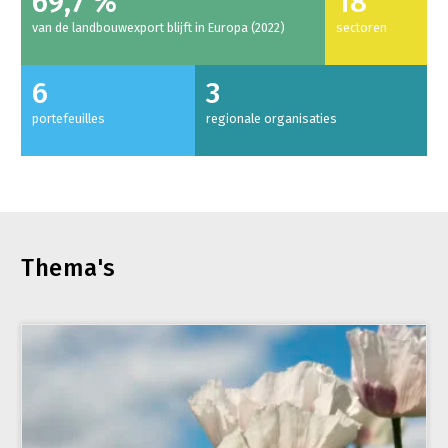
69,7 %
18
van de landbouwexport blijft in Europa (2022)
sectoren
6
3
portefeuilles
regionale organisaties
Thema's