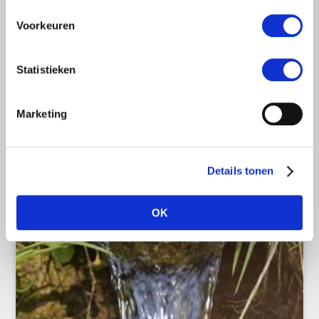
LTO Nederland staat voor boeren en tuinders die
produceren op een manier die de aarde voor huidige
Voorkeuren
en toekomstige generaties leefbaar houdt en
bijdraagt aan de energietransitie.
Statistieken
LEES MEER
Marketing
Details tonen
OK