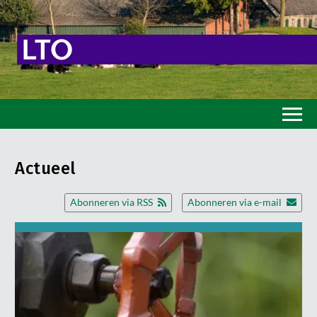
Home
Actueel
Toekomstvisie
Abonneren via RSS
Abonneren via e-mail
Goed eten
Mooi groen
Sterk ondernemerschap
Transitiepaden
Thema’s