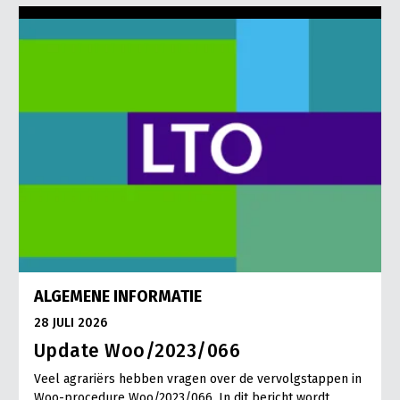
Onderwerpen
Konijnenhouderij
Bollenteelt
Vrouw en Bedrijf
Nieuws
Melkveehouderij
Bomen, vaste planten en zomerbloemen
Nieuwsabonnement
Paardenhouderij
Fruitteelt
Webinars
Pluimveehouderij
Glastuinbouw
Over LTO
Schapenhouderij
Paddenstoelen
LTO Nederland
Varkenshouderij
Vollegrondsgroente
Mensen
Vleesveehouderij
Jaarverslag 2023
Bestuur en Directie
Vacatures
Medewerkers
ALGEMENE INFORMATIE
Pers
Vakgroepbestuurders
28 JULI 2026
Contact
Update Woo/2023/066
Veel agrariërs hebben vragen over de vervolgstappen in
Woo-procedure Woo/2023/066. In dit bericht wordt