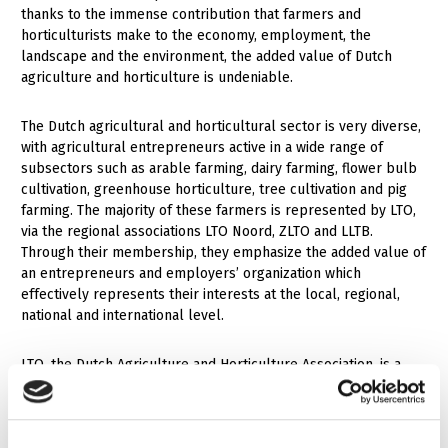
thanks to the immense contribution that farmers and
Gezonde planten
horticulturists make to the economy, employment, the
landscape and the environment, the added value of Dutch
Gezonde dieren
agriculture and horticulture is undeniable.
Natuur, klimaat en energie
The Dutch agricultural and horticultural sector is very diverse,
Bodem en water
with agricultural entrepreneurs active in a wide range of
subsectors such as arable farming, dairy farming, flower bulb
Platteland en omgeving
cultivation, greenhouse horticulture, tree cultivation and pig
farming. The majority of these farmers is represented by LTO,
Mens, ondernemerschap en onderwijs
via the regional associations LTO Noord, ZLTO and LLTB.
Internationaal
Through their membership, they emphasize the added value of
an entrepreneurs and employers’ organization which
effectively represents their interests at the local, regional,
Sectoren
national and international level.
Dier
LTO, the Dutch Agriculture and Horticulture Association, is a
Plant
Biologische Landbouw
member of
COPA-COGECA
, the united voice of farmers in the
Multifunctionele landbouw
Geitenhouderij
Akkerbouw
European Union.
Kalverhouderij
Biologische Landbouw
Multifunctioneel