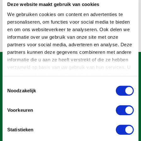
Onderwerpen
Deze website maakt gebruik van cookies
Konijnenhouderij
Bollenteelt
Vrouw en Bedrijf
We gebruiken cookies om content en advertenties te
Nieuws
Melkveehouderij
Bomen, vaste planten en zomerbloemen
personaliseren, om functies voor social media te bieden
Nieuwsabonnement
en om ons websiteverkeer te analyseren. Ook delen we
Paardenhouderij
Fruitteelt
informatie over uw gebruik van onze site met onze
Webinars
Pluimveehouderij
Glastuinbouw
partners voor social media, adverteren en analyse. Deze
partners kunnen deze gegevens combineren met andere
Over LTO
Schapenhouderij
Paddenstoelen
informatie die u aan ze heeft verstrekt of die ze hebben
LTO Nederland
Varkenshouderij
Vollegrondsgroente
verzameld op basis van uw gebruik van hun services. U
gaat akkoord met onze cookies als u onze website blijft
Mensen
Vleesveehouderij
gebruiken.
Toestemmingsselectie
Jaarverslag 2023
Bestuur en Directie
Noodzakelijk
Vacatures
Medewerkers
Pers
Vakgroepbestuurders
Voorkeuren
Contact
Statistieken
Een ondernemers- en werkgeversorganisatie met meerwaarde,
voor een sector met meerwaarde. Dat is Land- en Tuinbouw