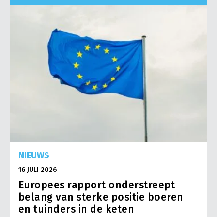
handelsbevordering en economische diplomatie zijn daarom
van groot belang. Ook een sterk internationaal netwerk van
landbouwraden geeft de Nederlandse land- en tuinbouw
toegang tot relevante markten.
Gezien de afhankelijkheid van de internationale markt voor de
Nederlandse land- en tuinbouw, staat LTO Nederland positief
tegenover handelsverdragen. Voorwaarde is wel dat deze
bestaan uit gelijke standaarden binnen en buiten Europa en
adequate bescherming van sectoren die kwetsbaar zijn.
NIEUWS
16 JULI 2026
Europees rapport onderstreept
belang van sterke positie boeren
en tuinders in de keten