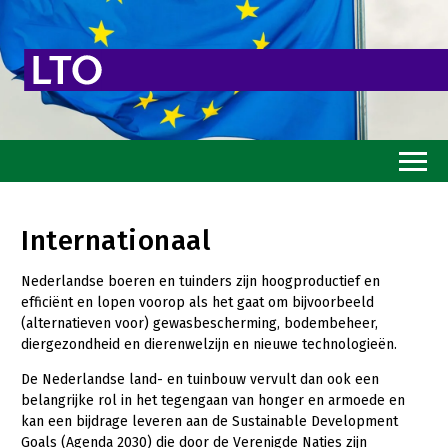
Home
Internationaal
Toekomstvisie
Nederlandse boeren en tuinders zijn hoogproductief en
Goed eten
efficiënt en lopen voorop als het gaat om bijvoorbeeld
(alternatieven voor) gewasbescherming, bodembeheer,
Mooi groen
diergezondheid en dierenwelzijn en nieuwe technologieën.
Sterk ondernemerschap
De Nederlandse land- en tuinbouw vervult dan ook een
Transitiepaden
belangrijke rol in het tegengaan van honger en armoede en
kan een bijdrage leveren aan de Sustainable Development
Goals (Agenda 2030) die door de Verenigde Naties zijn
Thema’s