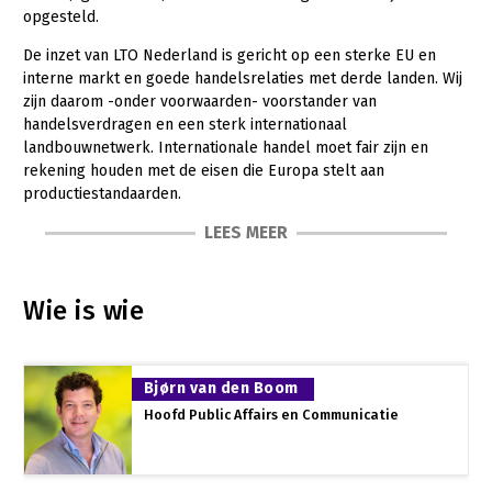
opgesteld.
Gezonde planten
De inzet van LTO Nederland is gericht op een sterke EU en
Gezonde dieren
interne markt en goede handelsrelaties met derde landen. Wij
zijn daarom -onder voorwaarden- voorstander van
Natuur, klimaat en energie
handelsverdragen en een sterk internationaal
landbouwnetwerk. Internationale handel moet fair zijn en
Bodem en water
rekening houden met de eisen die Europa stelt aan
productiestandaarden.
Platteland en omgeving
LEES MEER
Mens, ondernemerschap en onderwijs
Nederlandse land- en tuinbouw in een mondiaal perspectief
Internationaal
De Nederlandse land- en tuinbouw wordt wereldwijd geroemd
Wie is wie
om haar kennis, expertise en innovatieve oplossingen als het
Sectoren
gaat om de productie van voedsel en groen. Nederlandse
boeren en tuinders zijn hoogproductief en efficiënt en lopen
Dier
voorop als het gaat om bijvoorbeeld (alternatieven voor)
Bjørn van den Boom
Plant
Biologische Landbouw
gewasbescherming, bodembeheer, diergezondheid en
Hoofd Public Affairs en Communicatie
dierenwelzijn en nieuwe technologieën.
Multifunctionele landbouw
Geitenhouderij
Akkerbouw
Nederland is de één-na-grootste voedselexporteur ter
Kalverhouderij
Biologische Landbouw
Multifunctioneel