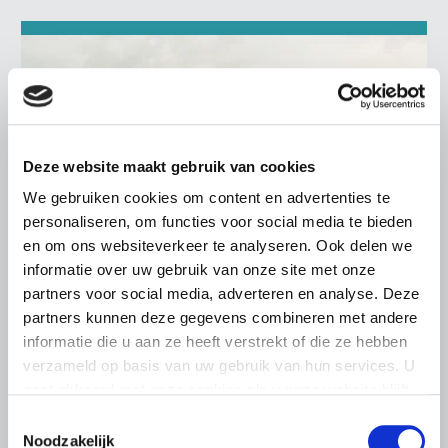
Deze website maakt gebruik van cookies
We gebruiken cookies om content en advertenties te
personaliseren, om functies voor social media te bieden
en om ons websiteverkeer te analyseren. Ook delen we
informatie over uw gebruik van onze site met onze
partners voor social media, adverteren en analyse. Deze
partners kunnen deze gegevens combineren met andere
informatie die u aan ze heeft verstrekt of die ze hebben
BELANGRIJKE INFORMATIE
verzameld op basis van uw gebruik van hun services. U
19 MEI 2026
gaat akkoord met onze cookies als u onze website blijft
Brede maatschappelijke steun voor
gebruiken.
Toestemmingsselectie
Europees landbouwbeleid
Noodzakelijk