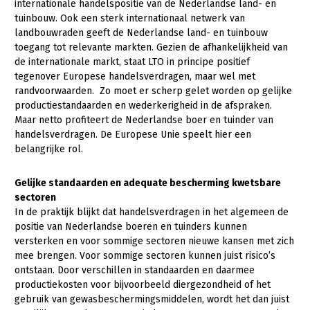
internationale handelspositie van de Nederlandse land- en
tuinbouw. Ook een sterk internationaal netwerk van
Konijnenhouderij
landbouwraden geeft de Nederlandse land- en tuinbouw
Melkveehouderij
toegang tot relevante markten. Gezien de afhankelijkheid van
de internationale markt, staat LTO in principe positief
Paardenhouderij
tegenover Europese handelsverdragen, maar wel met
randvoorwaarden. Zo moet er scherp gelet worden op gelijke
Pluimveehouderij
productiestandaarden en wederkerigheid in de afspraken.
Schapenhouderij
Maar netto profiteert de Nederlandse boer en tuinder van
handelsverdragen. De Europese Unie speelt hier een
Varkenshouderij
belangrijke rol.
Vleesveehouderij
Gelijke standaarden en adequate bescherming kwetsbare
Plant
sectoren
In de praktijk blijkt dat handelsverdragen in het algemeen de
Akkerbouw
positie van Nederlandse boeren en tuinders kunnen
versterken en voor sommige sectoren nieuwe kansen met zich
Biologische Landbouw
mee brengen. Voor sommige sectoren kunnen juist risico’s
Bollenteelt
ontstaan. Door verschillen in standaarden en daarmee
productiekosten voor bijvoorbeeld diergezondheid of het
Bomen, vaste planten en zomerbloemen
gebruik van gewasbeschermingsmiddelen, wordt het dan juist