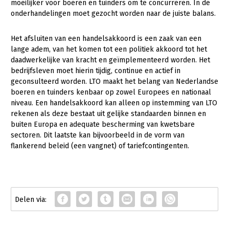
moeilijker voor boeren en tuinders om te concurreren. In de
Fruitteelt
onderhandelingen moet gezocht worden naar de juiste balans.
Glastuinbouw
Het afsluiten van een handelsakkoord is een zaak van een
Paddenstoelen
lange adem, van het komen tot een politiek akkoord tot het
daadwerkelijke van kracht en geïmplementeerd worden. Het
Vollegrondsgroente
bedrijfsleven moet hierin tijdig, continue en actief in
Multifunctionele landbouw
geconsulteerd worden. LTO maakt het belang van Nederlandse
boeren en tuinders kenbaar op zowel Europees en nationaal
Multifunctioneel
niveau. Een handelsakkoord kan alleen op instemming van LTO
rekenen als deze bestaat uit gelijke standaarden binnen en
Vrouw en Bedrijf
buiten Europa en adequate bescherming van kwetsbare
sectoren. Dit laatste kan bijvoorbeeld in de vorm van
Onderwerpen
flankerend beleid (een vangnet) of tariefcontingenten.
Nieuws
Nieuwsabonnement
Webinars
Over LTO