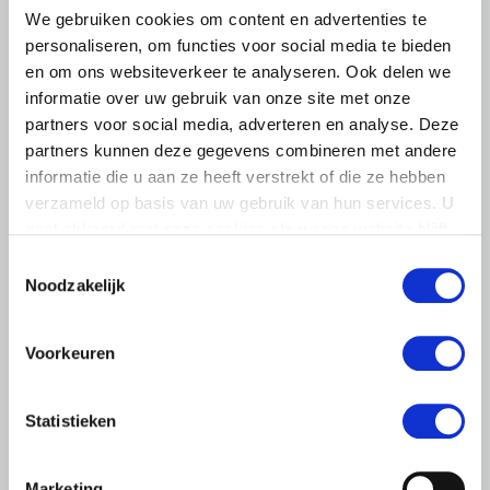
Rooyen, maakte afgelopen vrijdag kennis met de
We gebruiken cookies om content en advertenties te
vakgroep en de multifunctionele landbouw bij
personaliseren, om functies voor social media te bieden
zorgtuinderij Tuin de Es in Haaren (NB).
en om ons websiteverkeer te analyseren. Ook delen we
informatie over uw gebruik van onze site met onze
Lees meer
partners voor social media, adverteren en analyse. Deze
partners kunnen deze gegevens combineren met andere
informatie die u aan ze heeft verstrekt of die ze hebben
verzameld op basis van uw gebruik van hun services. U
gaat akkoord met onze cookies als u onze website blijft
gebruiken.
Toestemmingsselectie
Noodzakelijk
Voorkeuren
Statistieken
Marketing