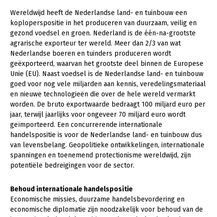
Wereldwijd heeft de Nederlandse land- en tuinbouw een
Gezonde planten
koploperspositie in het produceren van duurzaam, veilig en
gezond voedsel en groen. Nederland is de één-na-grootste
Gezonde dieren
agrarische exporteur ter wereld. Meer dan 2/3 van wat
Natuur, klimaat en energie
Nederlandse boeren en tuinders produceren wordt
geëxporteerd, waarvan het grootste deel binnen de Europese
Bodem en water
Unie (EU). Naast voedsel is de Nederlandse land- en tuinbouw
goed voor nog vele miljarden aan kennis, veredelingsmateriaal
Platteland en omgeving
en nieuwe technologieën die over de hele wereld vermarkt
Mens, ondernemerschap en onderwijs
worden. De bruto exportwaarde bedraagt 100 miljard euro per
jaar, terwijl jaarlijks voor ongeveer 70 miljard euro wordt
Internationaal
geïmporteerd. Een concurrerende internationale
handelspositie is voor de Nederlandse land- en tuinbouw dus
Sectoren
van levensbelang. Geopolitieke ontwikkelingen, internationale
spanningen en toenemend protectionisme wereldwijd, zijn
Dier
potentiële bedreigingen voor de sector.
Biologische Landbouw
Behoud internationale handelspositie
Geitenhouderij
Economische missies, duurzame handelsbevordering en
economische diplomatie zijn noodzakelijk voor behoud van de
Kalverhouderij