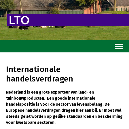
Home
Internationale
Toekomstvisie
handelsverdragen
Goed eten
Nederland is een grote exporteur van land- en
Mooi groen
tuinbouwproducten. Een goede internationale
handelspositie is voor de sector van levensbelang. De
Sterk ondernemerschap
Europese handelsverdragen dragen hier aan bij. Er moet wel
Transitiepaden
steeds gelet worden op gelijke standaarden en bescherming
voor kwetsbare sectoren.
Thema’s