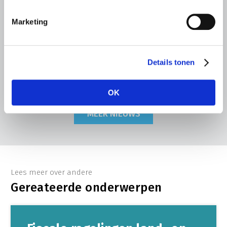
tuinbouwsectoren
De aanhoudende droogte en hitte zorgen voor
Marketing
toenemende problemen in de Nederlandse land- en
tuinbouw. LTO Nederland ziet de gevolgen inmiddels in
vrijwel alle sectoren terug.
Details tonen
Lees meer
OK
MEER NIEUWS
Lees meer over andere
Gereateerde onderwerpen