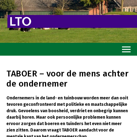
Home
TABOER – voor de mens achter
Toekomstvisie
de ondernemer
Goed eten
Ondernemers in de land- en tuinbouw worden meer dan ooit
Mooi groen
tevoren geconfronteerd met politieke en maatschappelijke
druk. Gevoelens van boosheid, verdriet en onbegrip kunnen
Sterk ondernemerschap
daarbij horen. Maar ook persoonlijke problemen kunnen
Transitiepaden
ervoor zorgen dat boeren en tuinders het even niet meer
zien zitten. Daarom vraagt TABOER aandacht voor de
Thema’s
mentale kant van het ondernemerschap.