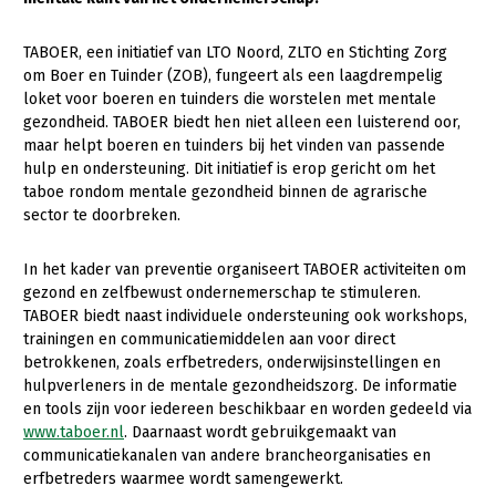
Gezonde planten
TABOER, een initiatief van LTO Noord, ZLTO en Stichting Zorg
om Boer en Tuinder (ZOB), fungeert als een laagdrempelig
Gezonde dieren
loket voor boeren en tuinders die worstelen met mentale
Natuur, klimaat en energie
gezondheid. TABOER biedt hen niet alleen een luisterend oor,
maar helpt boeren en tuinders bij het vinden van passende
Bodem en water
hulp en ondersteuning. Dit initiatief is erop gericht om het
taboe rondom mentale gezondheid binnen de agrarische
Platteland en omgeving
sector te doorbreken.
Mens, ondernemerschap en onderwijs
In het kader van preventie organiseert TABOER activiteiten om
Internationaal
gezond en zelfbewust ondernemerschap te stimuleren.
TABOER biedt naast individuele ondersteuning ook workshops,
Sectoren
trainingen en communicatiemiddelen aan voor direct
betrokkenen, zoals erfbetreders, onderwijsinstellingen en
Dier
hulpverleners in de mentale gezondheidszorg. De informatie
Plant
Biologische Landbouw
en tools zijn voor iedereen beschikbaar en worden gedeeld via
www.taboer.nl
. Daarnaast wordt gebruikgemaakt van
Multifunctionele landbouw
Geitenhouderij
Akkerbouw
communicatiekanalen van andere brancheorganisaties en
erfbetreders waarmee wordt samengewerkt.
Kalverhouderij
Biologische Landbouw
Multifunctioneel