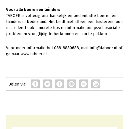
Onderwerpen
Konijnenhouderij
Bollenteelt
Vrouw en Bedrijf
Voor alle boeren en tuinders
Nieuws
TABOER is volledig onafhankelijk en bedient alle boeren en
Melkveehouderij
Bomen, vaste planten en zomerbloemen
tuinders in Nederland. Het biedt niet alleen een luisterend oor,
Nieuwsabonnement
maar deelt ook concrete tips en informatie om psychosociale
Paardenhouderij
Fruitteelt
problemen vroegtijdig te herkennen en aan te pakken.
Webinars
Pluimveehouderij
Glastuinbouw
Over LTO
Voor meer informatie bel 088-8880688, mail info@taboer.nl of
Schapenhouderij
Paddenstoelen
ga naar www.taboer.nl
LTO Nederland
Varkenshouderij
Vollegrondsgroente
Mensen
Vleesveehouderij
Jaarverslag 2023
Bestuur en Directie
Vacatures
Medewerkers
Pers
Vakgroepbestuurders
Contact