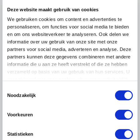
Deze website maakt gebruik van cookies
We gebruiken cookies om content en advertenties te
personaliseren, om functies voor social media te bieden
en om ons websiteverkeer te analyseren. Ook delen we
informatie over uw gebruik van onze site met onze
partners voor social media, adverteren en analyse. Deze
partners kunnen deze gegevens combineren met andere
informatie die u aan ze heeft verstrekt of die ze hebben
verzameld op basis van uw gebruik van hun services. U
gaat akkoord met onze cookies als u onze website blijft
gebruiken.
Toestemmingsselectie
Noodzakelijk
BELANGRIJKE INFORMATIE
Voorkeuren
5 AUGUSTUS 2026
Droogte raakt vrijwel alle land- en
Statistieken