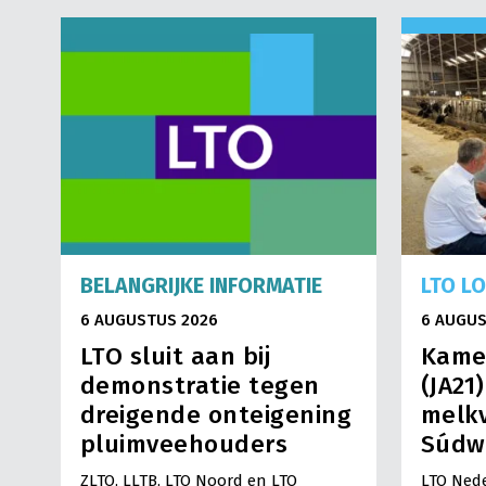
BELANGRIJKE INFORMATIE
LTO L
6 AUGUSTUS 2026
6 AUGUS
LTO sluit aan bij
Kame
demonstratie tegen
(JA21
dreigende onteigening
melkv
pluimveehouders
Súdw
ZLTO, LLTB, LTO Noord en LTO
LTO Nede