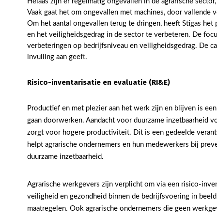
Helaas zijn er regelmatig ongevallen in de agrarische sector
Vaak gaat het om ongevallen met machines, door vallende v
Om het aantal ongevallen terug te dringen, heeft Stigas het
en het veiligheidsgedrag in de sector te verbeteren. De focu
verbeteringen op bedrijfsniveau en veiligheidsgedrag. De camp
invulling aan geeft.
Risico-inventarisatie en evaluatie (RI&E)
Productief en met plezier aan het werk zijn en blijven is e
gaan doorwerken. Aandacht voor duurzame inzetbaarheid v
zorgt voor hogere productiviteit. Dit is een gedeelde vera
helpt agrarische ondernemers en hun medewerkers bij preve
duurzame inzetbaarheid.
Agrarische werkgevers zijn verplicht om via een risico-invent
veiligheid en gezondheid binnen de bedrijfsvoering in beel
maatregelen. Ook agrarische ondernemers die geen werkgev