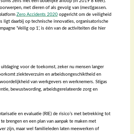
, soms zelfs met een dodelijke afloop (in 2019 8 keer).
oorwerpen, met dieren of als gevolg van (mest)gassen.
 platform
Zero Accidents 2020
opgericht om de veiligheid
s ligt daarbij op technische innovaties, organisatorische
agne ‘Veilig op 1’, is één van de activiteiten die hier
en uitdaging voor de toekomst, zeker nu mensen langer
oorkomt ziekteverzuim en arbeidsongeschiktheid en
ntwoordelijkheid van werkgevers en werknemers. Stigas
ntie, bewustwording, arbeidsgerelateerde zorg en
arisatie en evaluatie (RIE) de risico’s met betrekking tot
d te brengen en een plan van aanpak te maken met
er zijn, maar wel familieleden laten meewerken of