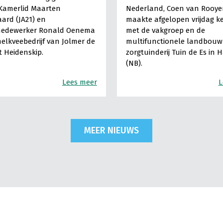
Kamerlid Maarten
Nederland, Coen van Rooye
ard (JA21) en
maakte afgelopen vrijdag k
medewerker Ronald Oenema
met de vakgroep en de
elkveebedrijf van Jolmer de
multifunctionele landbouw 
It Heidenskip.
zorgtuinderij Tuin de Es in 
(NB).
Lees meer
L
MEER NIEUWS