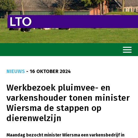
Home
NIEUWS
- 16 OKTOBER 2024
Toekomstvisie
Werkbezoek pluimvee- en
Goed eten
varkenshouder tonen minister
Mooi groen
Wiersma de stappen op
Sterk ondernemerschap
dierenwelzijn
Transitiepaden
Maandag bezocht minister Wiersma een varkensbedrijf in
Thema’s