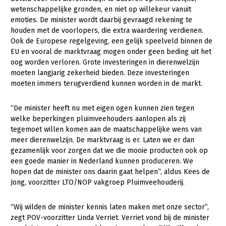
Onderwerpen
wetenschappelijke gronden, en niet op willekeur vanuit
Konijnenhouderij
Bollenteelt
Vrouw en Bedrijf
emoties. De minister wordt daarbij gevraagd rekening te
Nieuws
houden met de voorlopers, die extra waardering verdienen.
Melkveehouderij
Bomen, vaste planten en zomerbloemen
Ook de Europese regelgeving, een gelijk speelveld binnen de
Nieuwsabonnement
Paardenhouderij
Fruitteelt
EU en vooral de marktvraag mogen onder geen beding uit het
Webinars
oog worden verloren. Grote investeringen in dierenwelzijn
Pluimveehouderij
Glastuinbouw
moeten langjarig zekerheid bieden. Deze investeringen
Over LTO
moeten immers terugverdiend kunnen worden in de markt.
Schapenhouderij
Paddenstoelen
LTO Nederland
Varkenshouderij
Vollegrondsgroente
“De minister heeft nu met eigen ogen kunnen zien tegen
welke beperkingen pluimveehouders aanlopen als zij
Mensen
Vleesveehouderij
tegemoet willen komen aan de maatschappelijke wens van
Jaarverslag 2023
Bestuur en Directie
meer dierenwelzijn. De marktvraag is er. Laten we er dan
gezamenlijk voor zorgen dat we die mooie producten ook op
Vacatures
Medewerkers
een goede manier in Nederland kunnen produceren. We
hopen dat de minister ons daarin gaat helpen”, aldus Kees de
Pers
Vakgroepbestuurders
Jong, voorzitter LTO/NOP vakgroep Pluimveehouderij.
Contact
“Wij wilden de minister kennis laten maken met onze sector”,
zegt POV-voorzitter Linda Verriet. Verriet vond bij de minister