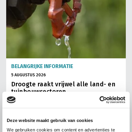
BELANGRIJKE INFORMATIE
5 AUGUSTUS 2026
Droogte raakt vrijwel alle land- en
tuinbouwsectoren
De aanhoudende droogte en hitte zorgen voor
toenemende problemen in de Nederlandse land- en
tuinbouw. LTO Nederland ziet de gevolgen inmiddels in
vrijwel alle sectoren terug.
Deze website maakt gebruik van cookies
We gebruiken cookies om content en advertenties te
Lees meer