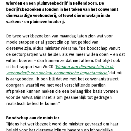
Wierden en een pluimveebedrijf in Hellendoorn. De
bedrijfsbezoeken stonden in het teken van het convenant
Gezonde planten
dierwaardige veehouderij, oftewel dierenwelzijn in de
Gezonde dieren
varkens- en pluimveehouderij.
Natuur, klimaat en energie
De twee werkbezoeken van maandag laten zien wat voor
Bodem en water
mooie stappen er al gezet zijn op het gebied van
dierenwelzijn, aldus minister Wiersma. “De boodschap vanuit
Platteland en omgeving
de sectorpartijen was helder: als we meer willen doen – en dat
willen boeren – dan kunnen ze dat niet alleen. Dat blijkt ook
Mens, ondernemerschap en onderwijs
uit het rapport van WeCR
‘
Werken aan dierenwelzijn in de
veehouderij; een sociaal-economische impactanalyse’
dat mij
Internationaal
is aangeboden. Ik ben blij dat we met het convenantstraject
doorgaan, waarbij we met veel verschillende partijen
Sectoren
afspraken kunnen maken die een belangrijke basis vormen
Dier
voor de AMvB. Mijn inzet is om gezamenlijk tot gedragen,
realistisch beleid te komen.”
Plant
Biologische Landbouw
Boodschap aan de minister
Multifunctionele landbouw
Geitenhouderij
Akkerbouw
Tijdens het werkbezoek werd de minister gevraagd om haar
Kalverhouderij
Biologische Landbouw
Multifunctioneel
beleid voor het dierenwelzijn te baseren op inhoudelijke,