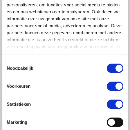
personaliseren, om functies voor social media te bieden
en om ons websiteverkeer te analyseren. Ook delen we
informatie over uw gebruik van onze site met onze
partners voor social media, adverteren en analyse. Deze
partners kunnen deze gegevens combineren met andere
informatie die u aan ze heeft verstrekt of die ze hebben
verzameld op basis van uw gebruik van hun services. U
gaat akkoord met onze cookies als u onze website blijft
gebruiken.
Toestemmingsselectie
Noodzakelijk
Voorkeuren
Statistieken
ALGEMENE INFORMATIE
28 JULI 2026
Marketing
Warmere zomers, meer aandacht