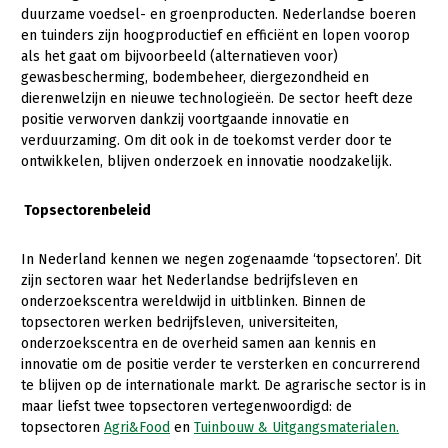
duurzame voedsel- en groenproducten. Nederlandse boeren
Gezonde planten
en tuinders zijn hoogproductief en efficiënt en lopen voorop
als het gaat om bijvoorbeeld (alternatieven voor)
Gezonde dieren
gewasbescherming, bodembeheer, diergezondheid en
dierenwelzijn en nieuwe technologieën. De sector heeft deze
Natuur, klimaat en energie
positie verworven dankzij voortgaande innovatie en
verduurzaming. Om dit ook in de toekomst verder door te
Bodem en water
ontwikkelen, blijven onderzoek en innovatie noodzakelijk.
Platteland en omgeving
Topsectorenbeleid
Mens, ondernemerschap en onderwijs
Internationaal
In Nederland kennen we negen zogenaamde ‘topsectoren’. Dit
zijn sectoren waar het Nederlandse bedrijfsleven en
Sectoren
onderzoekscentra wereldwijd in uitblinken. Binnen de
topsectoren werken bedrijfsleven, universiteiten,
Dier
onderzoekscentra en de overheid samen aan kennis en
innovatie om de positie verder te versterken en concurrerend
Biologische Landbouw
te blijven op de internationale markt. De agrarische sector is in
Geitenhouderij
maar liefst twee topsectoren vertegenwoordigd: de
topsectoren
Agri&Food
en
Tuinbouw & Uitgangsmaterialen.
Kalverhouderij