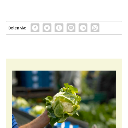
Fruitteelt
Glastuinbouw
Paddenstoelen
Vollegrondsgroente
Multifunctionele landbouw
Multifunctioneel
Vrouw en Bedrijf
Onderwerpen
Nieuws
Nieuwsabonnement
Webinars
Over LTO