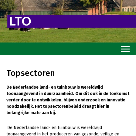
Home
Topsectoren
Toekomstvisie
De Nederlandse land- en tuinbouw is wereldwijd
Goed eten
toonaangevend in duurzaamheid.
Om dit ook in de toekomst
Mooi groen
verder door te ontwikkelen, blijven onderzoek en innovatie
noodzakelijk. Het topsectorenbeleid draagt hier in
Sterk ondernemerschap
belangrijke mate aan bij.
Transitiepaden
De Nederlandse land- en tuinbouw is wereldwijd
toonaangevend in het produceren van gezonde, veilige en
Thema’s