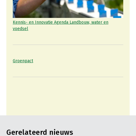
LTO Nederland
Mensen
Kennis- en Innovatie Agenda Landbouw, water en
voedsel
Jaarverslag 2023
Bestuur en Directie
Vacatures
Medewerkers
Pers
Vakgroepbestuurders
Groenpact
Contact
Gerelateerd nieuws