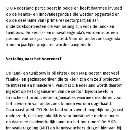
LTO Nederland participeert in beide en heeft daarmee invloed
Konijnenhouderij
op de kennis- en innovatieagenda’s die worden opgesteld en
Melkveehouderij
op de deelname van (primaire) sectorpartijen aan
onderzoeksprojecten die van belang zijn voor de land- en
Paardenhouderij
tuinbouw. De kennis- en innovatieagenda’s worden voor een
periode van vier jaar vastgesteld. Voor de onderzoeksagenda
Pluimveehouderij
kunnen jaarlijks projecten worden aangemeld.
Schapenhouderij
Vertaling naar het boerenerf
Varkenshouderij
Vleesveehouderij
De land- en tuinbouw is bij uitstek een MKB-sector, met veel
familie- en gezinsbedrijven die te klein zijn om zelf projecten
Plant
te initiëren en financieren. Vanuit LTO Nederland wordt daarom
ingezet op het organiseren van de sector, bijvoorbeeld in
Akkerbouw
branche- of producentenorganisaties waarmee middelen voor
Biologische Landbouw
het uitvoeren van onderzoek kunnen worden opgehaald.
Daarnaast pleit LTO Nederland voor zoveel mogelijk toegepast
Bollenteelt
onderzoek, dat toegankelijk is voor individuele ondernemers
en daarmee daadwerkelijk landt op het boerenerf. De MKB-
Bomen, vaste planten en zomerbloemen
innovatieregeling (MIT) en kennisvouchers dragen hier aan bij.