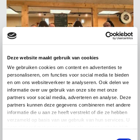
Deze website maakt gebruik van cookies
We gebruiken cookies om content en advertenties te
personaliseren, om functies voor social media te bieden
en om ons websiteverkeer te analyseren. Ook delen we
ALGEMENE INFORMATIE
informatie over uw gebruik van onze site met onze
6 AUGUSTUS 2026
partners voor social media, adverteren en analyse. Deze
Nieuwe LTO-directeur bezoekt de
partners kunnen deze gegevens combineren met andere
multifunctionele landbouw
informatie die u aan ze heeft verstrekt of die ze hebben
verzameld op basis van uw gebruik van hun services. U
De nieuwe directeur van LTO Nederland, Coen van
Rooyen, maakte afgelopen vrijdag kennis met de
gaat akkoord met onze cookies als u onze website blijft
vakgroep en de multifunctionele landbouw bij
gebruiken.
Toestemmingsselectie