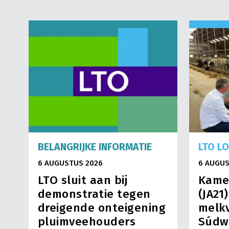
BELANGRIJKE INFORMATIE
LTO L
6 AUGUSTUS 2026
6 AUGUS
LTO sluit aan bij
Kame
demonstratie tegen
(JA21
dreigende onteigening
melkv
pluimveehouders
Súdw