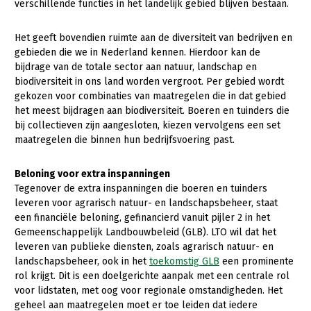
verschillende functies in het landelijk gebied blijven bestaan.
Konijnenhouderij
Het geeft bovendien ruimte aan de diversiteit van bedrijven en
Melkveehouderij
gebieden die we in Nederland kennen. Hierdoor kan de
bijdrage van de totale sector aan natuur, landschap en
Paardenhouderij
biodiversiteit in ons land worden vergroot. Per gebied wordt
Pluimveehouderij
gekozen voor combinaties van maatregelen die in dat gebied
het meest bijdragen aan biodiversiteit. Boeren en tuinders die
Schapenhouderij
bij collectieven zijn aangesloten, kiezen vervolgens een set
maatregelen die binnen hun bedrijfsvoering past.
Varkenshouderij
Vleesveehouderij
Beloning voor extra inspanningen
Tegenover de extra inspanningen die boeren en tuinders
Plant
leveren voor agrarisch natuur- en landschapsbeheer, staat
een financiële beloning, gefinancierd vanuit pijler 2 in het
Akkerbouw
Gemeenschappelijk Landbouwbeleid (GLB). LTO wil dat het
Biologische Landbouw
leveren van publieke diensten, zoals agrarisch natuur- en
landschapsbeheer, ook in het
toekomstig GLB
een prominente
Bollenteelt
rol krijgt. Dit is een doelgerichte aanpak met een centrale rol
voor lidstaten, met oog voor regionale omstandigheden. Het
Bomen, vaste planten en zomerbloemen
geheel aan maatregelen moet er toe leiden dat iedere