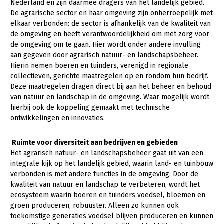
Nederland en zijn daarmee dragers van het landelijk gebied.
De agrarische sector en haar omgeving zijn onherroepelijk met
Gezonde planten
elkaar verbonden: de sector is afhankelijk van de kwaliteit van
de omgeving en heeft verantwoordelijkheid om met zorg voor
Gezonde dieren
de omgeving om te gaan. Hier wordt onder andere invulling
Natuur, klimaat en energie
aan gegeven door agrarisch natuur- en landschapsbeheer.
Hierin nemen boeren en tuinders, verenigd in regionale
Bodem en water
collectieven, gerichte maatregelen op en rondom hun bedrijf.
Deze maatregelen dragen direct bij aan het beheer en behoud
Platteland en omgeving
van natuur en landschap in de omgeving. Waar mogelijk wordt
Mens, ondernemerschap en onderwijs
hierbij ook de koppeling gemaakt met technische
ontwikkelingen en innovaties.
Internationaal
Ruimte voor diversiteit aan bedrijven en gebieden
Sectoren
Het agrarisch natuur- en landschapsbeheer gaat uit van een
integrale kijk op het landelijk gebied, waarin land- en tuinbouw
Dier
verbonden is met andere functies in de omgeving. Door de
Biologische Landbouw
kwaliteit van natuur en landschap te verbeteren, wordt het
ecosysteem waarin boeren en tuinders voedsel, bloemen en
Geitenhouderij
groen produceren, robuuster. Alleen zo kunnen ook
toekomstige generaties voedsel blijven produceren en kunnen
Kalverhouderij