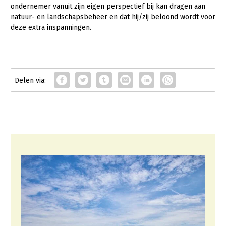
ondernemer vanuit zijn eigen perspectief bij kan dragen aan
Fruitteelt
natuur- en landschapsbeheer en dat hij/zij beloond wordt voor
Glastuinbouw
deze extra inspanningen.
Paddenstoelen
Vollegrondsgroente
Multifunctionele landbouw
Multifunctioneel
Vrouw en Bedrijf
Onderwerpen
Nieuws
Nieuwsabonnement
Webinars
Over LTO