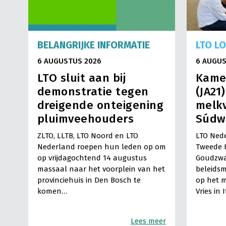
BELANGRIJKE INFORMATIE
LTO L
6 AUGUSTUS 2026
6 AUGUS
LTO sluit aan bij
Kame
demonstratie tegen
(JA21
dreigende onteigening
melkv
pluimveehouders
Súdw
ZLTO, LLTB, LTO Noord en LTO
LTO Nede
Nederland roepen hun leden op om
Tweede 
op vrijdagochtend 14 augustus
Goudzwa
massaal naar het voorplein van het
beleids
provinciehuis in Den Bosch te
op het m
komen…
Vries in 
Lees meer