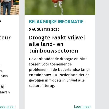
E
BELANGRIJKE INFORMATIE
5 AUGUSTUS 2026
teur
Droogte raakt vrijwel
alle land- en
tuinbouwsectoren
De aanhoudende droogte en hitte
zorgen voor toenemende
O
problemen in de Nederlandse land-
n,
en tuinbouw. LTO Nederland ziet de
ennis
gevolgen inmiddels in vrijwel alle
sectoren terug.
bij
Haaren
ees meer
Lees meer