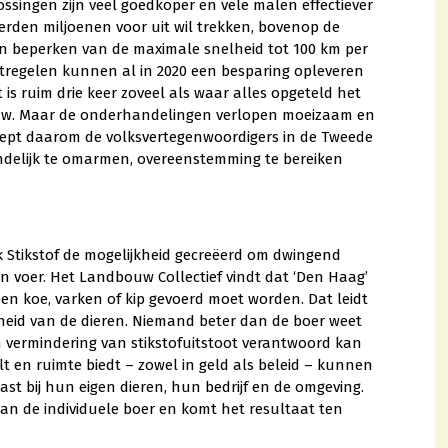
ssingen zijn veel goedkoper en vele malen effectiever
rden miljoenen voor uit wil trekken, bovenop de
n beperken van de maximale snelheid tot 100 km per
tregelen kunnen al in 2020 een besparing opleveren
 is ruim drie keer zoveel als waar alles opgeteld het
uw. Maar de onderhandelingen verlopen moeizaam en
oept daarom de volksvertegenwoordigers in de Tweede
ndelijk te omarmen, overeenstemming te bereiken
 Stikstof de mogelijkheid gecreëerd om dwingend
n voer. Het Landbouw Collectief vindt dat ‘Den Haag’
en koe, varken of kip gevoerd moet worden. Dat leidt
dheid van de dieren. Niemand beter dan de boer weet
n vermindering van stikstofuitstoot verantwoord kan
lt en ruimte biedt – zowel in geld als beleid – kunnen
st bij hun eigen dieren, hun bedrijf en de omgeving.
an de individuele boer en komt het resultaat ten