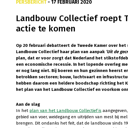
PERSBERICHT
- 17 FEBRUARI 2020
Landbouw Collectief roept
actie te komen
Op 20 februari debatteert de Tweede Kamer over het s
Landbouw Collectief haar plan van aanpak
‘Uit de gec
plan, dat er voor zorgt dat Nederland het stikstofdeb
een economische recessie. In het lopende overleg me
er nog lang niet. Bij boeren en hun gezinnen heerst e
betrokken sectoren; bouw, luchtvaart en infrastructu
hebben daarom een heldere boodschap richting het K
het plan van het Landbouw Collectief en voorkom on
A
a
n de slag
In het
plan van het Landbouw Collectief is
aangegeven, 
gebied van voer, weidegang en uitrijden van mest bij mel
brengen. Dit ondanks het feit, dat de landbouw sinds 199