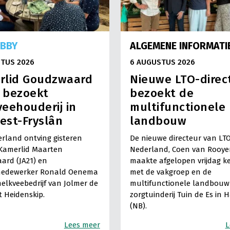
OBBY
ALGEMENE INFORMATI
TUS 2026
6 AUGUSTUS 2026
rlid Goudzwaard
Nieuwe LTO-direc
) bezoekt
bezoekt de
eehouderij in
multifunctionele
est-Fryslân
landbouw
rland ontving gisteren
De nieuwe directeur van LT
Kamerlid Maarten
Nederland, Coen van Rooye
ard (JA21) en
maakte afgelopen vrijdag k
medewerker Ronald Oenema
met de vakgroep en de
elkveebedrijf van Jolmer de
multifunctionele landbouw 
It Heidenskip.
zorgtuinderij Tuin de Es in 
(NB).
Lees meer
L