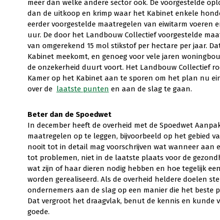
meer dan welke andere sector ook. De voorgestelde oplo
dan de uitkoop en krimp waar het Kabinet enkele honde
eerder voorgestelde maatregelen van eiwitarm voeren e
uur. De door het Landbouw Collectief voorgestelde maa
van omgerekend 15 mol stikstof per hectare per jaar. Dat
Kabinet meekomt, en genoeg voor vele jaren woningbo
de onzekerheid duurt voort. Het Landbouw Collectief r
Kamer op het Kabinet aan te sporen om het plan nu ei
over de
laatste punten
en aan de slag te gaan.
B
e
ter dan de Spoedwet
In december heeft de overheid met de Spoedwet Aanpak
maatregelen op te leggen, bijvoorbeeld op het gebied va
nooit tot in detail mag voorschrijven wat wanneer aan e
tot problemen, niet in de laatste plaats voor de gezon
wat zijn of haar dieren nodig hebben en hoe tegelijk ee
worden gerealiseerd. Als de overheid heldere doelen ste
ondernemers aan de slag op een manier die het beste pa
Dat vergroot het draagvlak, benut de kennis en kunde v
goede.