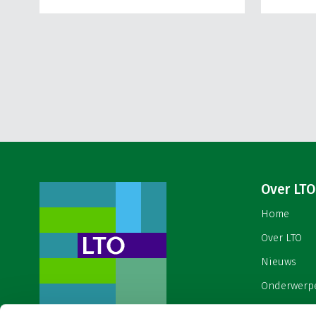
Over LTO
Home
Over LTO
Nieuws
Onderwerp
English