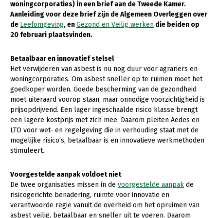
woningcorporaties) in een brief aan de Tweede Kamer.
Aanleiding voor deze brief zijn de Algemeen Overleggen over
Gezonde planten
de
Leefomgeving
, en
Gezond en Veilig werken
die beiden op
Gezonde dieren
20 februari plaatsvinden.
Natuur, klimaat en energie
Betaalbaar en innovatief stelsel
Het verwijderen van asbest is nu nog duur voor agrariërs en
Bodem en water
woningcorporaties. Om asbest sneller op te ruimen moet het
Platteland en omgeving
goedkoper worden. Goede bescherming van de gezondheid
moet uiteraard voorop staan, maar onnodige voorzichtigheid is
Mens, ondernemerschap en onderwijs
prijsopdrijvend. Een lager ingeschaalde risico klasse brengt
een lagere kostprijs met zich mee. Daarom pleiten Aedes en
Internationaal
LTO voor wet- en regelgeving die in verhouding staat met de
mogelijke risico’s, betaalbaar is en innovatieve werkmethoden
Sectoren
stimuleert.
Dier
Voorgestelde aanpak voldoet niet
Plant
Biologische Landbouw
De twee organisaties missen in de
voorgestelde aanpak
de
risicogerichte benadering, ruimte voor innovatie en
Multifunctionele landbouw
Geitenhouderij
Akkerbouw
verantwoorde regie vanuit de overheid om het opruimen van
Kalverhouderij
Biologische Landbouw
Multifunctioneel
asbest veilig, betaalbaar en sneller uit te voeren. Daarom