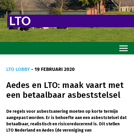
Home
LTO LOBBY
- 19 FEBRUARI 2020
Toekomstvisie
Aedes en LTO: maak vaart met
Goed eten
een betaalbaar asbeststelsel
Mooi groen
Sterk ondernemerschap
De regels voor asbestsanering moeten op korte termijn
aangepast worden. Er is behoefte aan een asbeststelsel dat
Transitiepaden
betaalbaar, realistisch en risicoreducerend is. Dit stellen
LTO Nederland en Aedes (de vereniging van
Thema’s