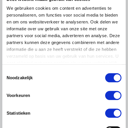
Publieke sturing en financiële steun
We gebruiken cookies om content en advertenties te
cruciaal in asbestsanering
personaliseren, om functies voor social media te bieden
Vandaag stemde de Tweede Kamer over twee moties op
en om ons websiteverkeer te analyseren. Ook delen we
het stelsel van asbestsanering. LTO Nederland heeft in
informatie over uw gebruik van onze site met onze
aanloop daarnaartoe samen met andere organisaties
partners voor social media, adverteren en analyse. Deze
inbreng gedeeld met de Kamerleden.
partners kunnen deze gegevens combineren met andere
Lees meer
informatie die u aan ze heeft verstrekt of die ze hebben
verzameld op basis van uw gebruik van hun services. U
gaat akkoord met onze cookies als u onze website blijft
gebruiken.
Toestemmingsselectie
Noodzakelijk
Voorkeuren
Statistieken