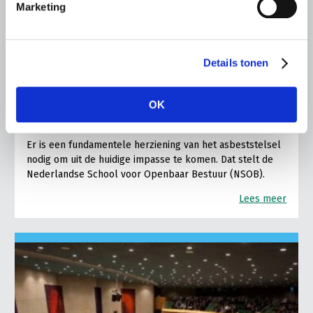
Marketing
PERSBERICHT
Details tonen
14 MEI 2020
Fundamentele herziening
OK
asbeststelsel noodzakelijk
Er is een fundamentele herziening van het asbeststelsel
nodig om uit de huidige impasse te komen. Dat stelt de
Nederlandse School voor Openbaar Bestuur (NSOB).
Lees meer