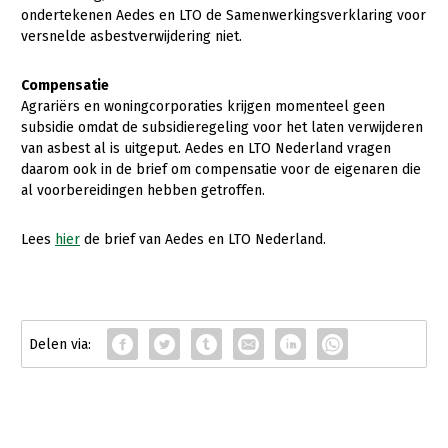
Onderwerpen
ondertekenen Aedes en LTO de Samenwerkingsverklaring voor
Konijnenhouderij
Bollenteelt
Vrouw en Bedrijf
versnelde asbestverwijdering niet.
Nieuws
Melkveehouderij
Bomen, vaste planten en zomerbloemen
Compensatie
Nieuwsabonnement
Paardenhouderij
Fruitteelt
Agrariërs en woningcorporaties krijgen momenteel geen
Webinars
subsidie omdat de subsidieregeling voor het laten verwijderen
Pluimveehouderij
Glastuinbouw
van asbest al is uitgeput. Aedes en LTO Nederland vragen
Over LTO
daarom ook in de brief om compensatie voor de eigenaren die
Schapenhouderij
Paddenstoelen
al voorbereidingen hebben getroffen.
LTO Nederland
Varkenshouderij
Vollegrondsgroente
Lees
hier
de brief van Aedes en LTO Nederland.
Mensen
Vleesveehouderij
Jaarverslag 2023
Bestuur en Directie
Vacatures
Medewerkers
Pers
Vakgroepbestuurders
Contact