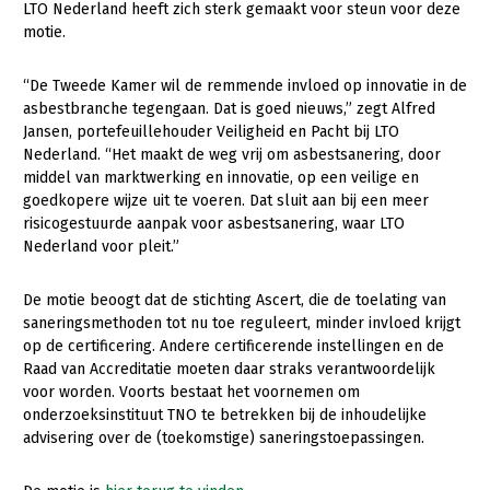
LTO Nederland heeft zich sterk gemaakt voor steun voor deze
motie.
Gezonde planten
Gezonde dieren
“De Tweede Kamer wil de remmende invloed op innovatie in de
asbestbranche tegengaan. Dat is goed nieuws,” zegt Alfred
Natuur, klimaat en energie
Jansen, portefeuillehouder Veiligheid en Pacht bij LTO
Nederland. “Het maakt de weg vrij om asbestsanering, door
Bodem en water
middel van marktwerking en innovatie, op een veilige en
Platteland en omgeving
goedkopere wijze uit te voeren. Dat sluit aan bij een meer
risicogestuurde aanpak voor asbestsanering, waar LTO
Mens, ondernemerschap en onderwijs
Nederland voor pleit.”
Internationaal
De motie beoogt dat de stichting Ascert, die de toelating van
Sectoren
saneringsmethoden tot nu toe reguleert, minder invloed krijgt
op de certificering. Andere certificerende instellingen en de
Dier
Raad van Accreditatie moeten daar straks verantwoordelijk
voor worden. Voorts bestaat het voornemen om
Plant
Biologische Landbouw
onderzoeksinstituut TNO te betrekken bij de inhoudelijke
advisering over de (toekomstige) saneringstoepassingen.
Geitenhouderij
Akkerbouw
Kalverhouderij
Biologische Landbouw