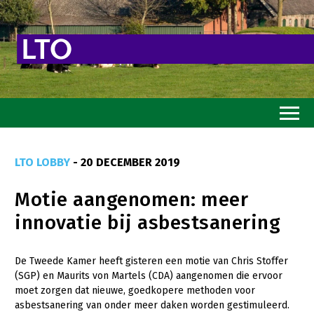
Home
LTO LOBBY
- 20 DECEMBER 2019
Toekomstvisie
Motie aangenomen: meer
Goed eten
innovatie bij asbestsanering
Mooi groen
Sterk ondernemerschap
De Tweede Kamer heeft gisteren een motie van Chris Stoffer
(SGP) en Maurits von Martels (CDA) aangenomen die ervoor
Transitiepaden
moet zorgen dat nieuwe, goedkopere methoden voor
asbestsanering van onder meer daken worden gestimuleerd.
Thema’s