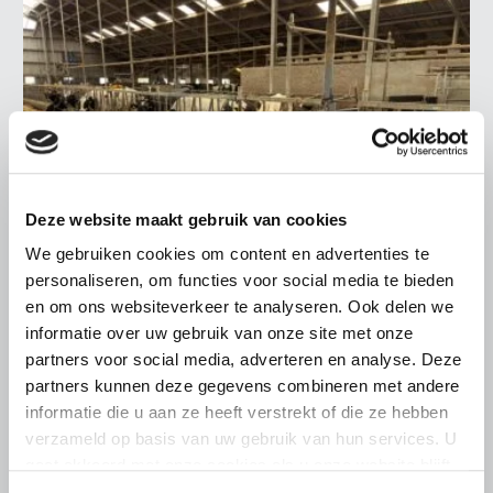
Deze website maakt gebruik van cookies
We gebruiken cookies om content en advertenties te
personaliseren, om functies voor social media te bieden
en om ons websiteverkeer te analyseren. Ook delen we
informatie over uw gebruik van onze site met onze
LTO LOBBY
partners voor social media, adverteren en analyse. Deze
6 AUGUSTUS 2026
partners kunnen deze gegevens combineren met andere
Kamerlid Goudzwaard (JA21)
informatie die u aan ze heeft verstrekt of die ze hebben
bezoekt melkveehouderij in
verzameld op basis van uw gebruik van hun services. U
Súdwest-Fryslân
gaat akkoord met onze cookies als u onze website blijft
gebruiken.