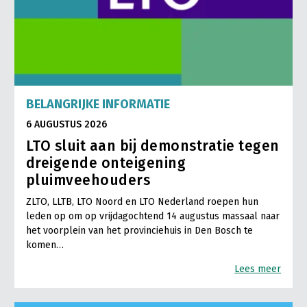
LTO Nederland
Mensen
Jaarverslag 2023
Bestuur en Directie
Vacatures
Medewerkers
BELANGRIJKE INFORMATIE
Pers
Vakgroepbestuurders
6 AUGUSTUS 2026
Contact
LTO sluit aan bij demonstratie tegen
dreigende onteigening
pluimveehouders
ZLTO, LLTB, LTO Noord en LTO Nederland roepen hun
leden op om op vrijdagochtend 14 augustus massaal naar
het voorplein van het provinciehuis in Den Bosch te
komen…
Lees meer