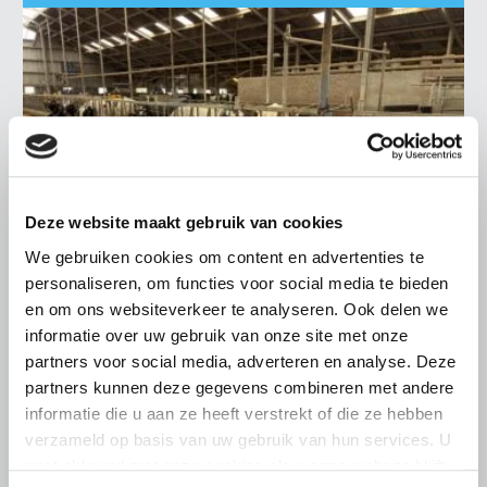
Deze website maakt gebruik van cookies
We gebruiken cookies om content en advertenties te
personaliseren, om functies voor social media te bieden
en om ons websiteverkeer te analyseren. Ook delen we
informatie over uw gebruik van onze site met onze
LTO LOBBY
partners voor social media, adverteren en analyse. Deze
6 AUGUSTUS 2026
partners kunnen deze gegevens combineren met andere
Kamerlid Goudzwaard (JA21)
informatie die u aan ze heeft verstrekt of die ze hebben
bezoekt melkveehouderij in
verzameld op basis van uw gebruik van hun services. U
Súdwest-Fryslân
gaat akkoord met onze cookies als u onze website blijft