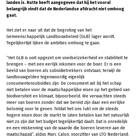
landen is. Rutte heeft aangegeven dat hij het vooral
belangrijk vindt dat de Nederlandse afdracht niet omhoog
Gezonde planten
gaat.
Gezonde dieren
Het ziet er naar uit dat de begroting van het
Natuur, klimaat en energie
Gemeenschappelijk Landbouwbeleid (GLB) lager wordt.
Tegelijkertijd lijken de ambities omhoog te gaan.
Bodem en water
Platteland en omgeving
“Het GLB is ooit opgezet om voedselzekerheid en stabiliteit te
brengen – met een eerlijk inkomen voor de boer. Er is een
Mens, ondernemerschap en onderwijs
beeld van boeren als subsidietrekkers ontstaan, terwijl de
Internationaal
landbouwgelden tegenwoordig eigenlijk
consumentensubsidies zijn. De consument wil bij het schap
Sectoren
niet betalen voor de maatschappelijke eisen op het gebied van
biodiversiteit en klimaat, bijvoorbeeld. We verwachten steeds
Dier
meer van boeren zonder dat we bereid zijn daar een eerlijke
beloning voor te geven. Totdat het ons lukt om de steeds
Biologische Landbouw
hogere eisen door de markt te laten betalen kan het natuurlijk
niet zo zijn dat het budget tegelijkertijd daalt. Dat is onredelijk
Geitenhouderij
en een miskenning van de waarde die boeren leveren aan de
Kalverhouderij
maatschappij”, aldus Marc Calon, voorzitter van LTO Nederland.