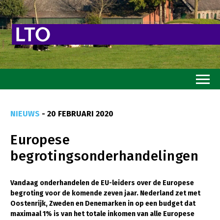
Home
NIEUWS
- 20 FEBRUARI 2020
Toekomstvisie
Europese
Goed eten
begrotingsonderhandelingen
Mooi groen
Sterk ondernemerschap
Vandaag onderhandelen de EU-leiders over de Europese
begroting voor de komende zeven jaar. Nederland zet met
Transitiepaden
Oostenrijk, Zweden en Denemarken in op een budget dat
maximaal 1% is van het totale inkomen van alle Europese
Thema’s