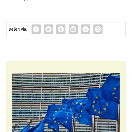
Konijnenhouderij
Melkveehouderij
Paardenhouderij
Pluimveehouderij
Schapenhouderij
Varkenshouderij
Vleesveehouderij
Plant
Akkerbouw
Biologische Landbouw
Bollenteelt
Bomen, vaste planten en zomerbloemen