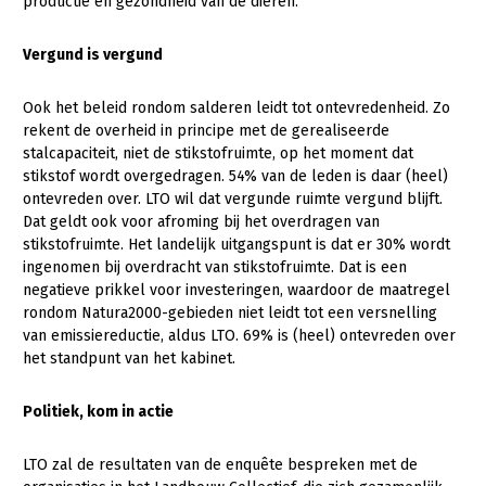
productie en gezondheid van de dieren.
Fruitteelt
Glastuinbouw
Vergund is vergund
Paddenstoelen
Ook het beleid rondom salderen leidt tot ontevredenheid. Zo
rekent de overheid in principe met de gerealiseerde
Vollegrondsgroente
stalcapaciteit, niet de stikstofruimte, op het moment dat
Multifunctionele landbouw
stikstof wordt overgedragen. 54% van de leden is daar (heel)
ontevreden over. LTO wil dat vergunde ruimte vergund blijft.
Multifunctioneel
Onderwerpen
Dat geldt ook voor afroming bij het overdragen van
stikstofruimte. Het landelijk uitgangspunt is dat er 30% wordt
Vrouw en Bedrijf
ingenomen bij overdracht van stikstofruimte. Dat is een
Nieuws
negatieve prikkel voor investeringen, waardoor de maatregel
Nieuwsabonnement
rondom Natura2000-gebieden niet leidt tot een versnelling
van emissiereductie, aldus LTO. 69% is (heel) ontevreden over
Webinars
het standpunt van het kabinet.
Over LTO
Politiek, kom in actie
LTO Nederland
LTO zal de resultaten van de enquête bespreken met de
Mensen