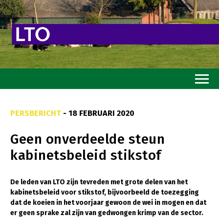
Home
PERSBERICHT
- 18 FEBRUARI 2020
Toekomstvisie
Geen onverdeelde steun
Goed eten
kabinetsbeleid stikstof
Mooi groen
Sterk ondernemerschap
De leden van LTO zijn tevreden met grote delen van het
kabinetsbeleid voor stikstof, bijvoorbeeld de toezegging
Transitiepaden
dat de koeien in het voorjaar gewoon de wei in mogen en dat
er geen sprake zal zijn van gedwongen krimp van de sector.
Thema’s