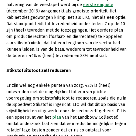
halvering van de veestapel werd bij de
eerste enquête
Konijnenhouderij
(december 2019) aangemerkt als grootste prioriteit. Het
kabinet ziet gedwongen krimp, net als LTO, niet als een optie.
Melkveehouderij
Dat standpunt leidt tot tevredenheid onder leden: 7 op de 10
zijn (heel) tevreden met de toezeggingen. Het eerdere plan
Paardenhouderij
om productierechten (fosfaat- en dierrechten) te koppelen
Pluimveehouderij
aan stikstofruimte, dat tot een leegloop van de sector had
kunnen leiden, is van de baan. Wederom tot tevredenheid van
Schapenhouderij
de boeren: 44% is (heel) tevreden en 33% neutraal.
Varkenshouderij
Stikstofuitstoot zelf reduceren
Vleesveehouderij
Plant
Er zijn wel nog enkele punten van zorg: 42% is (heel)
ontevreden met de mogelijkheid tot een verplichte
Akkerbouw
voerregeling om stikstofuitstoot te reduceren, zoals die nu in
de Spoedwet Stikstof is ingericht. LTO wil dat dit op basis van
Biologische Landbouw
vrijwilligheid en uitgewerkt door de sector zelf gebeurt. Dit is
een speerpunt van het
plan
van het Landbouw Collectief,
Bollenteelt
omdat onderzoek laat zien dat een reductie mogelijk is tegen
Bomen, vaste planten en zomerbloemen
relatief lage kosten zonder dat er risico ontstaat voor