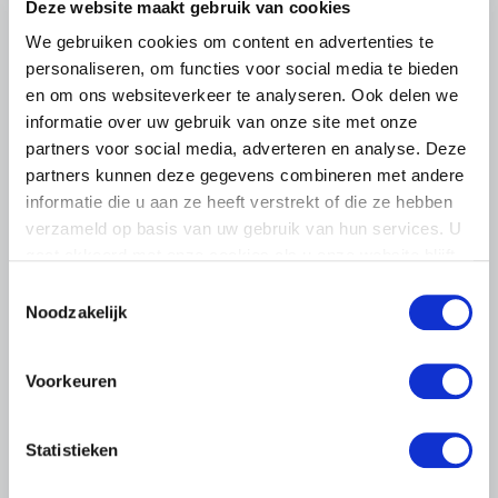
Deze website maakt gebruik van cookies
We gebruiken cookies om content en advertenties te
personaliseren, om functies voor social media te bieden
en om ons websiteverkeer te analyseren. Ook delen we
informatie over uw gebruik van onze site met onze
partners voor social media, adverteren en analyse. Deze
partners kunnen deze gegevens combineren met andere
informatie die u aan ze heeft verstrekt of die ze hebben
verzameld op basis van uw gebruik van hun services. U
BELANGRIJKE INFORMATIE
gaat akkoord met onze cookies als u onze website blijft
gebruiken.
6 AUGUSTUS 2026
Toestemmingsselectie
Noodzakelijk
LTO sluit aan bij demonstratie tegen
dreigende onteigening
pluimveehouders
Voorkeuren
ZLTO, LLTB, LTO Noord en LTO Nederland roepen hun
leden op om op vrijdagochtend 14 augustus massaal naar
Statistieken
het voorplein van het provinciehuis in Den Bosch te
komen…