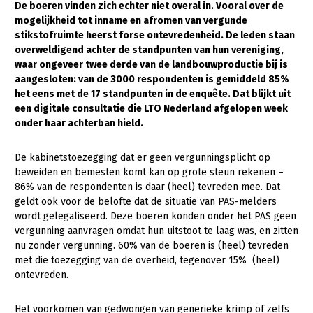
De boeren vinden zich echter niet overal in. Vooral over de
mogelijkheid tot inname en afromen van vergunde
Gezonde planten
stikstofruimte heerst forse ontevredenheid. De leden staan
Gezonde dieren
overweldigend achter de standpunten van hun vereniging,
waar ongeveer twee derde van de landbouwproductie bij is
Natuur, klimaat en energie
aangesloten: van de 3000 respondenten is gemiddeld 85%
het eens met de 17 standpunten in de enquête. Dat blijkt uit
Bodem en water
een digitale consultatie die LTO Nederland afgelopen week
onder haar achterban hield.
Platteland en omgeving
Mens, ondernemerschap en onderwijs
De kabinetstoezegging dat er geen vergunningsplicht op
beweiden en bemesten komt kan op grote steun rekenen –
Internationaal
86% van de respondenten is daar (heel) tevreden mee. Dat
geldt ook voor de belofte dat de situatie van PAS-melders
Sectoren
wordt gelegaliseerd. Deze boeren konden onder het PAS geen
vergunning aanvragen omdat hun uitstoot te laag was, en zitten
Dier
nu zonder vergunning. 60% van de boeren is (heel) tevreden
Biologische Landbouw
met die toezegging van de overheid, tegenover 15% (heel)
ontevreden.
Geitenhouderij
Kalverhouderij
Het voorkomen van gedwongen van generieke krimp of zelfs