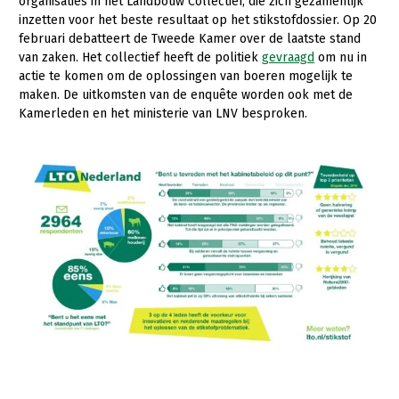
organisaties in het Landbouw Collectief, die zich gezamenlijk
inzetten voor het beste resultaat op het stikstofdossier. Op 20
Jaarverslag 2023
Bestuur en Directie
februari debatteert de Tweede Kamer over de laatste stand
Vacatures
Medewerkers
van zaken. Het collectief heeft de politiek
gevraagd
om nu in
actie te komen om de oplossingen van boeren mogelijk te
Pers
Vakgroepbestuurders
maken. De uitkomsten van de enquête worden ook met de
Kamerleden en het ministerie van LNV besproken.
Contact