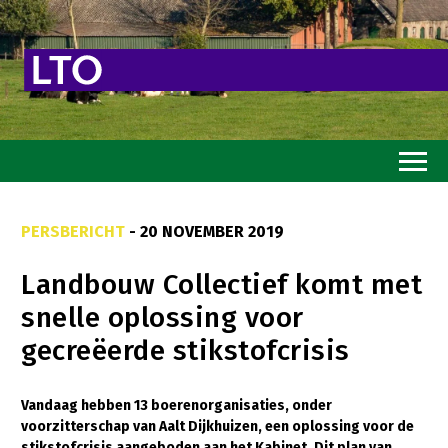
Home
PERSBERICHT
- 20 NOVEMBER 2019
Toekomstvisie
Landbouw Collectief komt met
Goed eten
snelle oplossing voor
Mooi groen
gecreëerde stikstofcrisis
Sterk ondernemerschap
Transitiepaden
Vandaag hebben 13 boerenorganisaties, onder
voorzitterschap van Aalt Dijkhuizen, een oplossing voor de
Thema’s
stikstofcrisis aangeboden aan het Kabinet. Dit plan van