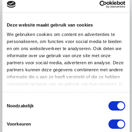
pluimveehouders
ZLTO, LLTB, LTO Noord en LTO Nederland roepen hun
leden op om op vrijdagochtend 14 augustus massaal naar
Deze website maakt gebruik van cookies
het voorplein van het provinciehuis in Den Bosch te
We gebruiken cookies om content en advertenties te
komen…
personaliseren, om functies voor social media te bieden
Lees meer
en om ons websiteverkeer te analyseren. Ook delen we
informatie over uw gebruik van onze site met onze
partners voor social media, adverteren en analyse. Deze
partners kunnen deze gegevens combineren met andere
informatie die u aan ze heeft verstrekt of die ze hebben
verzameld op basis van uw gebruik van hun services. U
gaat akkoord met onze cookies als u onze website blijft
gebruiken.
Toestemmingsselectie
Noodzakelijk
Voorkeuren