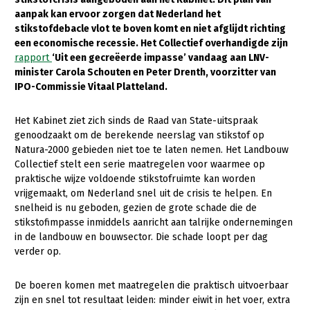
aanpak kan ervoor zorgen dat Nederland het
Gezonde planten
stikstofdebacle vlot te boven komt en niet afglijdt richting
een economische recessie. Het Collectief overhandigde zijn
Gezonde dieren
rapport
‘Uit een gecreëerde impasse’ vandaag aan LNV-
minister Carola Schouten en Peter Drenth, voorzitter van
Natuur, klimaat en energie
IPO-Commissie Vitaal Platteland.
Bodem en water
Het Kabinet ziet zich sinds de Raad van State-uitspraak
Platteland en omgeving
genoodzaakt om de berekende neerslag van stikstof op
Mens, ondernemerschap en onderwijs
Natura-2000 gebieden niet toe te laten nemen. Het Landbouw
Collectief stelt een serie maatregelen voor waarmee op
Internationaal
praktische wijze voldoende stikstofruimte kan worden
vrijgemaakt, om Nederland snel uit de crisis te helpen. En
Sectoren
snelheid is nu geboden, gezien de grote schade die de
stikstofimpasse inmiddels aanricht aan talrijke ondernemingen
Dier
in de landbouw en bouwsector. Die schade loopt per dag
verder op.
Plant
Biologische Landbouw
Geitenhouderij
Akkerbouw
De boeren komen met maatregelen die praktisch uitvoerbaar
zijn en snel tot resultaat leiden: minder eiwit in het voer, extra
Kalverhouderij
Biologische Landbouw