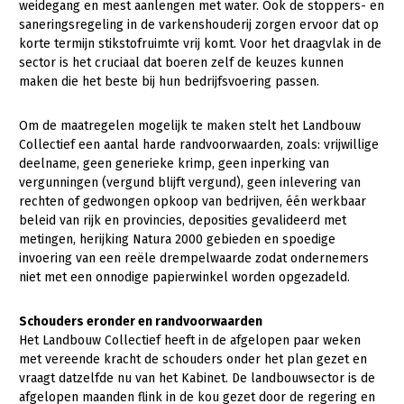
weidegang en mest aanlengen met water. Ook de stoppers- en
saneringsregeling in de varkenshouderij zorgen ervoor dat op
Konijnenhouderij
Bollenteelt
korte termijn stikstofruimte vrij komt. Voor het draagvlak in de
Melkveehouderij
Bomen, vaste planten en zomerbloemen
sector is het cruciaal dat boeren zelf de keuzes kunnen
maken die het beste bij hun bedrijfsvoering passen.
Paardenhouderij
Fruitteelt
Pluimveehouderij
Glastuinbouw
Om de maatregelen mogelijk te maken stelt het Landbouw
Collectief een aantal harde randvoorwaarden, zoals: vrijwillige
Schapenhouderij
Paddenstoelen
deelname, geen generieke krimp, geen inperking van
vergunningen (vergund blijft vergund), geen inlevering van
Varkenshouderij
Vollegrondsgroente
rechten of gedwongen opkoop van bedrijven, één werkbaar
beleid van rijk en provincies, deposities gevalideerd met
Multifunctionele landbouw
Vleesveehouderij
metingen, herijking Natura 2000 gebieden en spoedige
Multifunctioneel
invoering van een reële drempelwaarde zodat ondernemers
Onderwerpen
niet met een onnodige papierwinkel worden opgezadeld.
Vrouw en Bedrijf
Nieuws
Schouders eronder en randvoorwaarden
Nieuwsabonnement
Het Landbouw Collectief heeft in de afgelopen paar weken
met vereende kracht de schouders onder het plan gezet en
Webinars
vraagt datzelfde nu van het Kabinet. De landbouwsector is de
afgelopen maanden flink in de kou gezet door de regering en