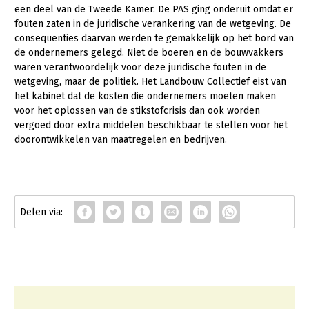
Over LTO
een deel van de Tweede Kamer. De PAS ging onderuit omdat er
fouten zaten in de juridische verankering van de wetgeving. De
LTO Nederland
consequenties daarvan werden te gemakkelijk op het bord van
de ondernemers gelegd. Niet de boeren en de bouwvakkers
Mensen
waren verantwoordelijk voor deze juridische fouten in de
Jaarverslag 2023
Bestuur en Directie
wetgeving, maar de politiek. Het Landbouw Collectief eist van
het kabinet dat de kosten die ondernemers moeten maken
Vacatures
Medewerkers
voor het oplossen van de stikstofcrisis dan ook worden
vergoed door extra middelen beschikbaar te stellen voor het
Pers
Vakgroepbestuurders
doorontwikkelen van maatregelen en bedrijven.
Contact