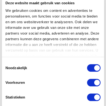
komen.
Deze website maakt gebruik van cookies
Klaas Johan Osinga
We gebruiken cookies om content en advertenties te
kjosinga@lto.nl
personaliseren, om functies voor social media te bieden
en om ons websiteverkeer te analyseren. Ook delen we
informatie over uw gebruik van onze site met onze
partners voor social media, adverteren en analyse. Deze
partners kunnen deze gegevens combineren met andere
informatie die u aan ze heeft verstrekt of die ze hebben
verzameld op basis van uw gebruik van hun services. U
gaat akkoord met onze cookies als u onze website blijft
gebruiken.
Toestemmingsselectie
Noodzakelijk
Voorkeuren
Statistieken