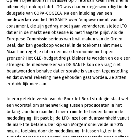
Op een bijeenkomst in Brussel op 7 februari kwam het thema
uiteindelijk ook op tafel. LTO was daar vertegenwoordigd in de
delegatie van COPA-COGECA. Na een inleiding van een
medewerker van het DG SANTE over ‘empowerment’ van de
consument, die zijn gedrag moet gaan veranderen, stelde LTO
dat er in de markt een obsessie is met ‘laagste prijs’. Als de
Europese Commissie serieus werk wil maken van de Green
Deal, dan kan goedkoop voedsel in de toekomst niet meer.
Maar hoe regel je dat in een markteconomie met open
grenzen? Het GLB-budget dreigt kleiner te worden en de eisen
strenger. De medewerker van DG SANTE kon de vraag niet
beantwoorden behalve dat er sprake is van een tegenstelling
en dat overal rekening mee gehouden gaat worden. Ze zitten
er duidelijk mee aan.
In een gelekte versie van de Boer tot Bord strategie staat wel
een voorstel om samenwerking tussen producenten in het
belang van duurzaamheid meer ruimte te bieden binnen de
mededinging. Dit past bij de LTO-inzet om duurzaamheid vanuit
de markt te betalen. De ‘Kip van Morgen’ sneuvelde in 2015
nog na toetsing door de mededinging. Intussen ligt er in de