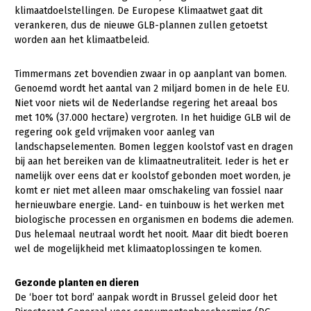
klimaatdoelstellingen. De Europese Klimaatwet gaat dit
Konijnenhouderij
Bollenteelt
verankeren, dus de nieuwe GLB-plannen zullen getoetst
worden aan het klimaatbeleid.
Melkveehouderij
Bomen, vaste planten en zomerbloemen
Paardenhouderij
Fruitteelt
Timmermans zet bovendien zwaar in op aanplant van bomen.
Genoemd wordt het aantal van 2 miljard bomen in de hele EU.
Pluimveehouderij
Glastuinbouw
Niet voor niets wil de Nederlandse regering het areaal bos
met 10% (37.000 hectare) vergroten. In het huidige GLB wil de
Schapenhouderij
Paddenstoelen
regering ook geld vrijmaken voor aanleg van
Varkenshouderij
Vollegrondsgroente
landschapselementen. Bomen leggen koolstof vast en dragen
bij aan het bereiken van de klimaatneutraliteit. Ieder is het er
Multifunctionele landbouw
Vleesveehouderij
namelijk over eens dat er koolstof gebonden moet worden, je
komt er niet met alleen maar omschakeling van fossiel naar
Multifunctioneel
hernieuwbare energie. Land- en tuinbouw is het werken met
biologische processen en organismen en bodems die ademen.
Vrouw en Bedrijf
Dus helemaal neutraal wordt het nooit. Maar dit biedt boeren
wel de mogelijkheid met klimaatoplossingen te komen.
Onderwerpen
Nieuws
Gezonde planten en dieren
De ‘boer tot bord’ aanpak wordt in Brussel geleid door het
Nieuwsabonnement