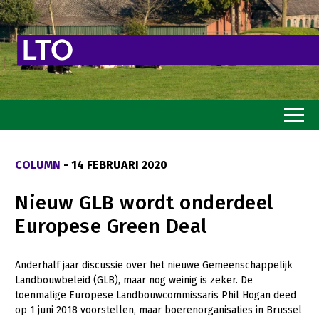
Home
COLUMN
- 14 FEBRUARI 2020
Toekomstvisie
Nieuw GLB wordt onderdeel
Goed eten
Europese Green Deal
Mooi groen
Sterk ondernemerschap
Anderhalf jaar discussie over het nieuwe Gemeenschappelijk
Landbouwbeleid (GLB), maar nog weinig is zeker. De
Transitiepaden
toenmalige Europese Landbouwcommissaris Phil Hogan deed
op 1 juni 2018 voorstellen, maar boerenorganisaties in Brussel
Thema’s