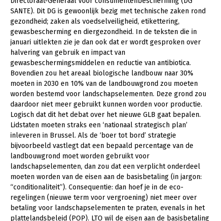
Directoraat-Generaal voor consumentenbescherming (DG
SANTE). Dit DG is gewoonlijk bezig met technische zaken rond
Webinars
gezondheid; zaken als voedselveiligheid, etikettering,
gewasbescherming en diergezondheid. In de teksten die in
Over LTO
januari uitlekten zie je dan ook dat er wordt gesproken over
halvering van gebruik en impact van
LTO Nederland
gewasbeschermingsmiddelen en reductie van antibiotica.
Bovendien zou het areaal biologische landbouw naar 30%
Mensen
moeten in 2030 en 10% van de landbouwgrond zou moeten
Jaarverslag 2023
Bestuur en Directie
worden bestemd voor landschapselementen. Deze grond zou
daardoor niet meer gebruikt kunnen worden voor productie.
Vacatures
Medewerkers
Logisch dat dit het debat over het nieuwe GLB gaat bepalen.
Lidstaten moeten straks een ‘nationaal strategisch plan’
Pers
Vakgroepbestuurders
inleveren in Brussel. Als de ‘boer tot bord’ strategie
bijvoorbeeld vastlegt dat een bepaald percentage van de
Contact
landbouwgrond moet worden gebruikt voor
landschapselementen, dan zou dat een verplicht onderdeel
moeten worden van de eisen aan de basisbetaling (in jargon:
“conditionaliteit”). Consequentie: dan hoef je in de eco-
regelingen (nieuwe term voor vergroening) niet meer over
betaling voor landschapselementen te praten, evenals in het
plattelandsbeleid (POP). LTO wil de eisen aan de basisbetaling