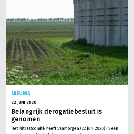
Onderwerpen
Konijnenhouderij
Bollenteelt
Vrouw en Bedrijf
Nieuws
Melkveehouderij
Bomen, vaste planten en zomerbloemen
Nieuwsabonnement
Paardenhouderij
Fruitteelt
Webinars
Pluimveehouderij
Glastuinbouw
Over LTO
Schapenhouderij
Paddenstoelen
LTO Nederland
Varkenshouderij
Vollegrondsgroente
Mensen
Vleesveehouderij
Jaarverslag 2023
Bestuur en Directie
NIEUWS
Vacatures
Medewerkers
22 JUNI 2020
Pers
Vakgroepbestuurders
Belangrijk derogatiebesluit is
Contact
genomen
Het Nitraatcomité heeft vanmorgen (22 juni 2020) in een