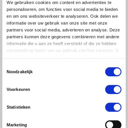
We gebruiken cookies om content en advertenties te
personaliseren, om functies voor social media te bieden
en om ons websiteverkeer te analyseren. Ook delen we
informatie over uw gebruik van onze site met onze
partners voor social media, adverteren en analyse. Deze
partners kunnen deze gegevens combineren met andere
informatie die u aan ze heeft verstrekt of die ze hebben
verzameld op basis van uw gebruik van hun services. U
gaat akkoord met onze cookies als u onze website blijft
gebruiken.
Toestemmingsselectie
Noodzakelijk
NIEUWS
19 JUNI 2020
Voorkeuren
Sector: sta
paardensportwedstrijden per direct
Statistieken
weer toe
Verenigde Sportpaardenhandel Nederland en LTO
Paardenhouderij roepen Minister van Rijn (Medische Zorg
Marketing