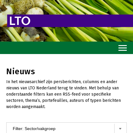
Home
Nieuws
Toekomstvisie
In het nieuwsarchief zijn persberichten, columns en ander
Goed eten
nieuws van LTO Nederland terug te vinden. Met behulp van
onderstaande filters kan een RSS-feed voor specifieke
Mooi groen
sectoren, thema’s, portefeuilles, auteurs of typen berichten
worden aangemaakt.
Sterk ondernemerschap
Transitiepaden
Thema’s