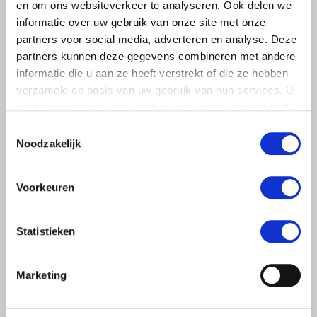
en om ons websiteverkeer te analyseren. Ook delen we
informatie over uw gebruik van onze site met onze
partners voor social media, adverteren en analyse. Deze
partners kunnen deze gegevens combineren met andere
informatie die u aan ze heeft verstrekt of die ze hebben
verzameld op basis van uw gebruik van hun services. U
gaat akkoord met onze cookies als u onze website blijft
gebruiken.
Toestemmingsselectie
Noodzakelijk
LTO LOBBY
6 AUGUSTUS 2026
Voorkeuren
Kamerlid Goudzwaard (JA21)
bezoekt melkveehouderij in
Súdwest-Fryslân
Statistieken
LTO Nederland ontving gisteren Tweede Kamerlid
Maarten Goudzwaard (JA21) en beleidsmedewerker
Marketing
Ronald Oenema op het melkveebedrijf van Jolmer de
Vries in It Heidenskip.