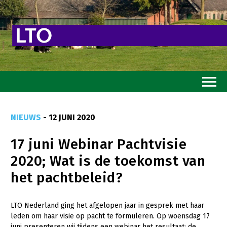
Home
NIEUWS
- 12 JUNI 2020
Toekomstvisie
17 juni Webinar Pachtvisie
Goed eten
2020; Wat is de toekomst van
Mooi groen
het pachtbeleid?
Sterk ondernemerschap
Transitiepaden
LTO Nederland ging het afgelopen jaar in gesprek met haar
leden om haar visie op pacht te formuleren. Op woensdag 17
Thema’s
juni presenteren wij tijdens een webinar het resultaat: de