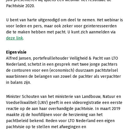
Pachtvisie 2020.
Gezonde planten
U bent van harte uitgenodigd om deel te nemen. Het webinar is
Gezonde dieren
voor leden en pers, maar ook zeker voor geïnteresseerden
Natuur, klimaat en energie
die te maken hebben met pacht. U kunt zich aanmelden via
deze link
.
Bodem en water
Platteland en omgeving
Eigen visie
Alfred Jansen, portefeuillehouder Veiligheid & Pacht van LTO
Mens, ondernemerschap en onderwijs
Nederland, schetst in een gesprek met twee jonge pachters
de contouren voor een (economisch) duurzaam pachtstelsel
Internationaal
waarbinnen de belangen van zowel de pachter als verpachter
in balans zijn.
Sectoren
Dier
Minister Schouten van het ministerie van Landbouw, Natuur en
Voedselkwaliteit (LNV) geeft in een videoregistratie een eerste
Plant
Biologische Landbouw
reactie op de aan haar overhandigde pachtvisie. In maart 2019
maakte zij de hoofdlijnen voor de herziening van het
Multifunctionele landbouw
Geitenhouderij
Akkerbouw
pachtbeleid bekend. Reden voor LTO Nederland een eigen
pachtvisie op te stellen met afwegingen en
Kalverhouderij
Biologische Landbouw
Multifunctioneel