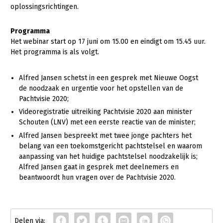
Onderwerpen
oplossingsrichtingen.
Konijnenhouderij
Bollenteelt
Vrouw en Bedrijf
Nieuws
Programma
Melkveehouderij
Bomen, vaste planten en zomerbloemen
Het webinar start op 17 juni om 15.00 en eindigt om 15.45 uur.
Nieuwsabonnement
Paardenhouderij
Fruitteelt
Het programma is als volgt.
Webinars
Pluimveehouderij
Glastuinbouw
Alfred Jansen schetst in een gesprek met Nieuwe Oogst
Over LTO
Schapenhouderij
Paddenstoelen
de noodzaak en urgentie voor het opstellen van de
Pachtvisie 2020;
LTO Nederland
Varkenshouderij
Vollegrondsgroente
Videoregistratie uitreiking Pachtvisie 2020 aan minister
Mensen
Vleesveehouderij
Schouten (LNV) met een eerste reactie van de minister;
Alfred Jansen bespreekt met twee jonge pachters het
Jaarverslag 2023
Bestuur en Directie
belang van een toekomstgericht pachtstelsel en waarom
Vacatures
Medewerkers
aanpassing van het huidige pachtstelsel noodzakelijk is;
Alfred Jansen gaat in gesprek met deelnemers en
Pers
Vakgroepbestuurders
beantwoordt hun vragen over de Pachtvisie 2020.
Contact