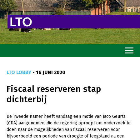
Home
LTO LOBBY
- 16 JUNI 2020
Toekomstvisie
Fiscaal reserveren stap
Goed eten
dichterbij
Mooi groen
Sterk ondernemerschap
De Tweede Kamer heeft vandaag een motie van Jaco Geurts
(CDA) aangenomen, die de regering oproept om onderzoek te
Transitiepaden
doen naar de mogelijkheden van fiscaal reserveren voor
bijvoorbeeld een periode van droogte of leegstand na een
Thema’s