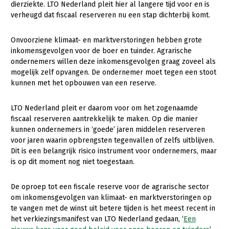
dierziekte. LTO Nederland pleit hier al langere tijd voor en is
verheugd dat fiscaal reserveren nu een stap dichterbij komt.
Gezonde planten
Gezonde dieren
Onvoorziene klimaat- en marktverstoringen hebben grote
inkomensgevolgen voor de boer en tuinder. Agrarische
Natuur, klimaat en energie
ondernemers willen deze inkomensgevolgen graag zoveel als
mogelijk zelf opvangen. De ondernemer moet tegen een stoot
Bodem en water
kunnen met het opbouwen van een reserve.
Platteland en omgeving
LTO Nederland pleit er daarom voor om het zogenaamde
Mens, ondernemerschap en onderwijs
fiscaal reserveren aantrekkelijk te maken. Op die manier
Internationaal
kunnen ondernemers in ‘goede’ jaren middelen reserveren
voor jaren waarin opbrengsten tegenvallen of zelfs uitblijven.
Sectoren
Dit is een belangrijk risico instrument voor ondernemers, maar
is op dit moment nog niet toegestaan.
Dier
De oproep tot een fiscale reserve voor de agrarische sector
Plant
Biologische Landbouw
om inkomensgevolgen van klimaat- en marktverstoringen op
Multifunctionele landbouw
Geitenhouderij
Akkerbouw
te vangen met de winst uit betere tijden is het meest recent in
het verkiezingsmanifest van LTO Nederland gedaan, ‘
Een
Kalverhouderij
Biologische Landbouw
Multifunctioneel