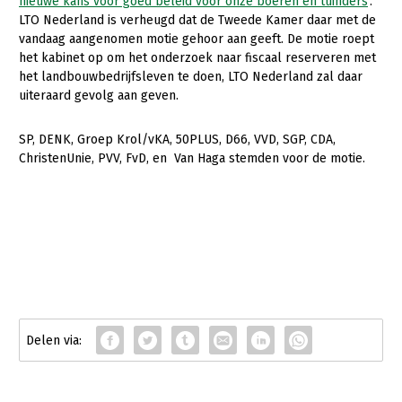
Onderwerpen
nieuwe kans voor goed beleid voor onze boeren en tuinders
’.
LTO Nederland is verheugd dat de Tweede Kamer daar met de
Konijnenhouderij
Bollenteelt
Vrouw en Bedrijf
vandaag aangenomen motie gehoor aan geeft. De motie roept
Nieuws
het kabinet op om het onderzoek naar fiscaal reserveren met
Melkveehouderij
Bomen, vaste planten en zomerbloemen
het landbouwbedrijfsleven te doen, LTO Nederland zal daar
Nieuwsabonnement
Paardenhouderij
Fruitteelt
uiteraard gevolg aan geven.
Webinars
Pluimveehouderij
Glastuinbouw
SP, DENK, Groep Krol/vKA, 50PLUS, D66, VVD, SGP, CDA,
Over LTO
Schapenhouderij
Paddenstoelen
ChristenUnie, PVV, FvD, en Van Haga stemden voor de motie.
LTO Nederland
Varkenshouderij
Vollegrondsgroente
Mensen
Vleesveehouderij
Jaarverslag 2023
Bestuur en Directie
Vacatures
Medewerkers
Pers
Vakgroepbestuurders
Contact