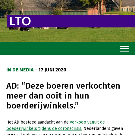
Home
IN DE MEDIA
- 17 JUNI 2020
Toekomstvisie
AD: “Deze boeren verkochten
Goed eten
meer dan ooit in hun
Mooi groen
boerderijwinkels.”
Sterk ondernemerschap
Transitiepaden
Het AD besteed aandacht aan de
verkoop vanuit de
boederijwinkels tijdens de coronacrisis.
Nederlanders gaven
Thema’s
massaal gehoor aan de oproep om de boeren en tuinders te