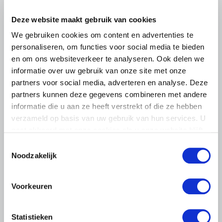
6 AUGUSTUS 2026
Deze website maakt gebruik van cookies
Kamerlid Goudzwaard (JA21)
bezoekt melkveehouderij in
We gebruiken cookies om content en advertenties te
Súdwest-Fryslân
personaliseren, om functies voor social media te bieden
en om ons websiteverkeer te analyseren. Ook delen we
LTO Nederland ontving gisteren Tweede Kamerlid
informatie over uw gebruik van onze site met onze
Maarten Goudzwaard (JA21) en beleidsmedewerker
partners voor social media, adverteren en analyse. Deze
Ronald Oenema op het melkveebedrijf van Jolmer de
partners kunnen deze gegevens combineren met andere
Vries in It Heidenskip.
informatie die u aan ze heeft verstrekt of die ze hebben
Lees meer
verzameld op basis van uw gebruik van hun services. U
gaat akkoord met onze cookies als u onze website blijft
gebruiken.
Toestemmingsselectie
Noodzakelijk
Voorkeuren
Statistieken