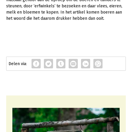
steunen, door ‘erfwinkels’ te bezoeken en daar vlees, eieren,
Gezonde planten
melk en bloemen te kopen. In het artikel komen boeren aan
het woord die het daarom drukker hebben dan ooit.
Gezonde dieren
Natuur, klimaat en energie
Bodem en water
Platteland en omgeving
Mens, ondernemerschap en onderwijs
Internationaal
Sectoren
Dier
Plant
Biologische Landbouw
Multifunctionele landbouw
Geitenhouderij
Akkerbouw
Kalverhouderij
Biologische Landbouw
Multifunctioneel