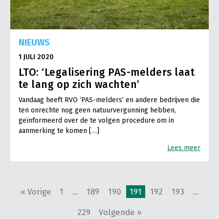
NIEUWS
1 JULI 2020
LTO: ‘Legalisering PAS-melders laat
te lang op zich wachten’
Vandaag heeft RVO ‘PAS-melders’ en andere bedrijven die
ten onrechte nog geen natuurvergunning hebben,
geïnformeerd over de te volgen procedure om in
aanmerking te komen […]
Lees meer
« Vorige
1
…
189
190
191
192
193
…
229
Volgende »