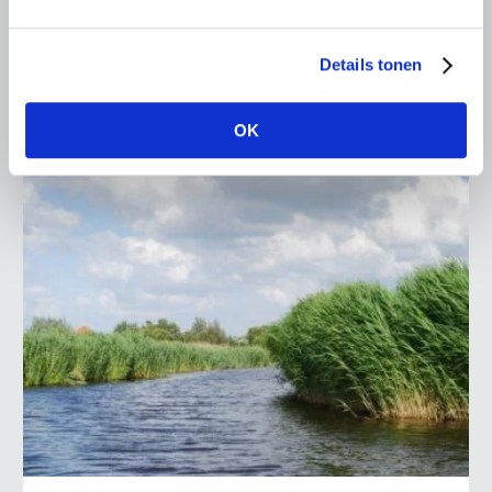
werkbezoek gebracht aan Van der Poel Loonbedrijf &
Akkerbouw in Abbenbroek. Het werkbezoek stond in het
teken van…
Details tonen
Lees meer
OK