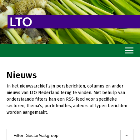
Home
Nieuws
Toekomstvisie
In het nieuwsarchief zijn persberichten, columns en ander
Goed eten
nieuws van LTO Nederland terug te vinden. Met behulp van
onderstaande filters kan een RSS-feed voor specifieke
Mooi groen
sectoren, thema’s, portefeuilles, auteurs of typen berichten
worden aangemaakt.
Sterk ondernemerschap
Transitiepaden
Thema’s