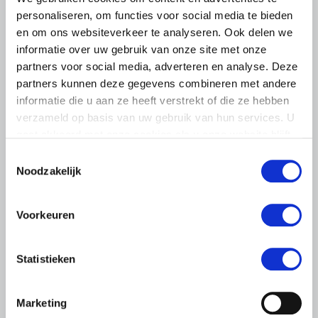
personaliseren, om functies voor social media te bieden
en om ons websiteverkeer te analyseren. Ook delen we
informatie over uw gebruik van onze site met onze
partners voor social media, adverteren en analyse. Deze
partners kunnen deze gegevens combineren met andere
informatie die u aan ze heeft verstrekt of die ze hebben
verzameld op basis van uw gebruik van hun services. U
gaat akkoord met onze cookies als u onze website blijft
gebruiken.
Toestemmingsselectie
Noodzakelijk
Voorkeuren
PERSBERICHT
3 JULI 2020
Statistieken
Koning bij akkerbouwbedrijf in
gesprek over corona
Marketing
Zijne Majesteit de Koning heeft op vrijdagmiddag 3 juli een