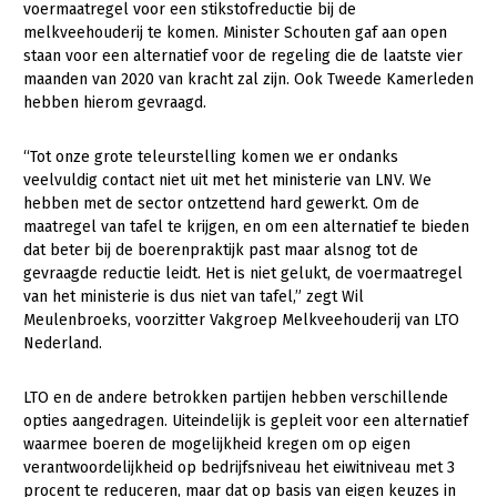
voermaatregel voor een stikstofreductie bij de
melkveehouderij te komen. Minister Schouten gaf aan open
Gezonde planten
staan voor een alternatief voor de regeling die de laatste vier
Gezonde dieren
maanden van 2020 van kracht zal zijn. Ook Tweede Kamerleden
hebben hierom gevraagd.
Natuur, klimaat en energie
“Tot onze grote teleurstelling komen we er ondanks
Bodem en water
veelvuldig contact niet uit met het ministerie van LNV. We
Platteland en omgeving
hebben met de sector ontzettend hard gewerkt. Om de
maatregel van tafel te krijgen, en om een alternatief te bieden
Mens, ondernemerschap en onderwijs
dat beter bij de boerenpraktijk past maar alsnog tot de
gevraagde reductie leidt. Het is niet gelukt, de voermaatregel
Internationaal
van het ministerie is dus niet van tafel,” zegt Wil
Meulenbroeks, voorzitter Vakgroep Melkveehouderij van LTO
Sectoren
Nederland.
Dier
LTO en de andere betrokken partijen hebben verschillende
Plant
Biologische Landbouw
opties aangedragen. Uiteindelijk is gepleit voor een alternatief
waarmee boeren de mogelijkheid kregen om op eigen
Multifunctionele landbouw
Geitenhouderij
Akkerbouw
verantwoordelijkheid op bedrijfsniveau het eiwitniveau met 3
Kalverhouderij
Biologische Landbouw
Multifunctioneel
procent te reduceren, maar dat op basis van eigen keuzes in