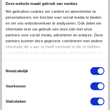
Deze website maakt gebruik van cookies
We gebruiken cookies om content en advertenties te
personaliseren, om functies voor social media te bieden
en om ons websiteverkeer te analyseren. Ook delen we
informatie over uw gebruik van onze site met onze
partners voor social media, adverteren en analyse. Deze
partners kunnen deze gegevens combineren met andere
informatie die u aan ze heeft verstrekt of die ze hebben
verzameld op basis van uw gebruik van hun services. U
gaat akkoord met onze cookies als u onze website blijft
NIEUWS
gebruiken.
Toestemmingsselectie
19 JULI 2026
Noodzakelijk
Intrekken natuurvergunningen is
onacceptabel en raakt de
Voorkeuren
rechtsstaat
“De boosheid wordt, hoe langer je erover nadenkt, alleen
maar groter. Dit kan niet in een rechtsstaat.” Zo reageert
Statistieken
LTO-voorzitter Ger Koopmans op het voornemen van