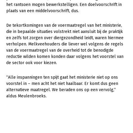
Onderwerpen
het rantsoen mogen bewerkstelligen. Een doelvoorschrift in
Konijnenhouderij
Bollenteelt
Vrouw en Bedrijf
plaats van een middelvoorschrift, dus.
Nieuws
Melkveehouderij
Bomen, vaste planten en zomerbloemen
De tekortkomingen van de voermaatregel van het ministerie,
Nieuwsabonnement
Paardenhouderij
Fruitteelt
die in bepaalde situaties volstrekt niet aansluit bij de praktijk
Webinars
en zelfs tot zorgen over diergezondheid leidt, waren hiermee
Pluimveehouderij
Glastuinbouw
verholpen. Melkveehouders die liever wel volgens de regels
Over LTO
van de voermaatregel van de overheid tot de benodigde
Schapenhouderij
Paddenstoelen
reductie wilden komen konden daar volgens het voorstel van
LTO Nederland
Varkenshouderij
Vollegrondsgroente
de sector ook voor kiezen.
Mensen
Vleesveehouderij
“Alle inspanningen ten spijt gaat het ministerie niet op ons
Jaarverslag 2023
Bestuur en Directie
voorstel in – men acht het niet haalbaar. Er komt dus geen
alternatieve maatregel. We beraden ons op een vervolg,”
Vacatures
Medewerkers
aldus Meulenbroeks.
Pers
Vakgroepbestuurders
Contact