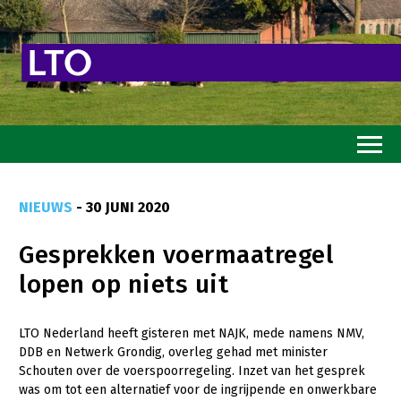
Home
NIEUWS
- 30 JUNI 2020
Toekomstvisie
Gesprekken voermaatregel
Goed eten
lopen op niets uit
Mooi groen
Sterk ondernemerschap
LTO Nederland heeft gisteren met NAJK, mede namens NMV,
DDB en Netwerk Grondig, overleg gehad met minister
Transitiepaden
Schouten over de voerspoorregeling. Inzet van het gesprek
was om tot een alternatief voor de ingrijpende en onwerkbare
Thema’s