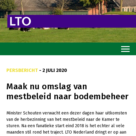
Home
PERSBERICHT
- 2 JULI 2020
Toekomstvisie
Maak nu omslag van
Goed eten
mestbeleid naar bodembeheer
Mooi groen
Sterk ondernemerschap
Minister Schouten verwacht een dezer dagen haar uitkomsten
van de herbezinning van het mestbeleid naar de Kamer te
Transitiepaden
sturen. Na een fanatieke start eind 2018 is het echter al vele
maanden stil rond het traject. LTO Nederland dringt er op aan
Thema’s