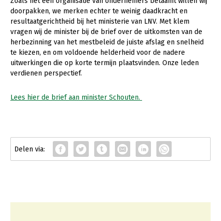
Onderwerpen
Zoals het een organisatie van ondernemers betaamt willen wij
doorpakken, we merken echter te weinig daadkracht en
Konijnenhouderij
Bollenteelt
Vrouw en Bedrijf
resultaatgerichtheid bij het ministerie van LNV. Met klem
Nieuws
vragen wij de minister bij de brief over de uitkomsten van de
Melkveehouderij
Bomen, vaste planten en zomerbloemen
herbezinning van het mestbeleid de juiste afslag en snelheid
Nieuwsabonnement
Paardenhouderij
Fruitteelt
te kiezen, en om voldoende helderheid voor de nadere
Webinars
uitwerkingen die op korte termijn plaatsvinden. Onze leden
Pluimveehouderij
Glastuinbouw
verdienen perspectief.
Over LTO
Schapenhouderij
Paddenstoelen
Lees hier de brief aan minister Schouten.
LTO Nederland
Varkenshouderij
Vollegrondsgroente
Mensen
Vleesveehouderij
Jaarverslag 2023
Bestuur en Directie
Vacatures
Medewerkers
Pers
Vakgroepbestuurders
Contact