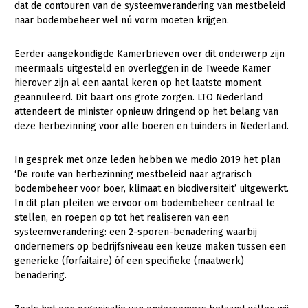
dat de contouren van de systeemverandering van mestbeleid
naar bodembeheer wel nú vorm moeten krijgen.
Gezonde planten
Gezonde dieren
Eerder aangekondigde Kamerbrieven over dit onderwerp zijn
meermaals uitgesteld en overleggen in de Tweede Kamer
Natuur, klimaat en energie
hierover zijn al een aantal keren op het laatste moment
geannuleerd. Dit baart ons grote zorgen. LTO Nederland
Bodem en water
attendeert de minister opnieuw dringend op het belang van
Platteland en omgeving
deze herbezinning voor alle boeren en tuinders in Nederland.
Mens, ondernemerschap en onderwijs
In gesprek met onze leden hebben we medio 2019 het plan
Internationaal
‘De route van herbezinning mestbeleid naar agrarisch
bodembeheer voor boer, klimaat en biodiversiteit’ uitgewerkt.
Sectoren
In dit plan pleiten we ervoor om bodembeheer centraal te
stellen, en roepen op tot het realiseren van een
Dier
systeemverandering: een 2-sporen-benadering waarbij
ondernemers op bedrijfsniveau een keuze maken tussen een
Plant
Biologische Landbouw
generieke (forfaitaire) óf een specifieke (maatwerk)
benadering.
Multifunctionele landbouw
Geitenhouderij
Akkerbouw
Kalverhouderij
Biologische Landbouw
Multifunctioneel