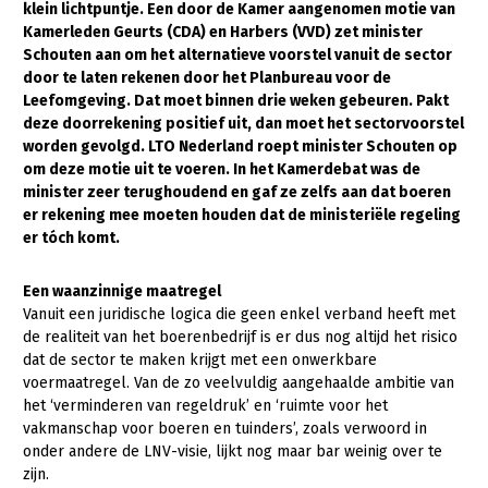
klein lichtpuntje. Een door de Kamer aangenomen motie van
Kamerleden Geurts (CDA) en Harbers (VVD) zet minister
Gezonde planten
Schouten aan om het alternatieve voorstel vanuit de sector
Gezonde dieren
door te laten rekenen door het Planbureau voor de
Leefomgeving. Dat moet binnen drie weken gebeuren. Pakt
Natuur, klimaat en energie
deze doorrekening positief uit, dan moet het sectorvoorstel
worden gevolgd. LTO Nederland roept minister Schouten op
Bodem en water
om deze motie uit te voeren. In het Kamerdebat was de
minister zeer terughoudend en gaf ze zelfs aan dat boeren
Platteland en omgeving
er rekening mee moeten houden dat de ministeriële regeling
Mens, ondernemerschap en onderwijs
er tóch komt.
Internationaal
Een waanzinnige maatregel
Vanuit een juridische logica die geen enkel verband heeft met
Sectoren
de realiteit van het boerenbedrijf is er dus nog altijd het risico
dat de sector te maken krijgt met een onwerkbare
Dier
voermaatregel. Van de zo veelvuldig aangehaalde ambitie van
Plant
Biologische Landbouw
het ‘verminderen van regeldruk’ en ‘ruimte voor het
vakmanschap voor boeren en tuinders’, zoals verwoord in
Multifunctionele landbouw
Geitenhouderij
Akkerbouw
onder andere de LNV-visie, lijkt nog maar bar weinig over te
zijn.
Kalverhouderij
Biologische Landbouw
Multifunctioneel