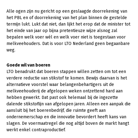
Onderwerpen
Konijnenhouderij
Bollenteelt
Vrouw en Bedrijf
Alle ogen zijn nu gericht op een geslaagde doorrekening van
Nieuws
het PBL en of doorrekening van het plan binnen de gestelde
Melkveehouderij
Bomen, vaste planten en zomerbloemen
termijn lukt. Lukt dat niet, dan lijkt het erop dat de minister tot
Nieuwsabonnement
het einde van jaar op bijna pretentieuze wijze alsnog zal
Paardenhouderij
Fruitteelt
bepalen welk voer wél en welk voer niet is toegestaan voor
Webinars
Pluimveehouderij
Glastuinbouw
melkveehouders. Dat is voor LTO Nederland geen begaanbare
weg.
Over LTO
Schapenhouderij
Paddenstoelen
LTO Nederland
Varkenshouderij
Vollegrondsgroente
Goede wil van boeren
LTO benadrukt dat boeren stappen willen zetten om tot een
Mensen
Vleesveehouderij
verdere reductie van stikstof te komen. Bewijs daarvan is het
alternatieve voorstel waar belangenbehartigers uit de
Jaarverslag 2023
Bestuur en Directie
melkveehouderij de afgelopen weken ontzettend hard aan
Vacatures
Medewerkers
hebben gewerkt. Dat past ook helemaal bij de ingezette
dalende stikstoflijn van afgelopen jaren. Alleen een aanpak die
Pers
Vakgroepbestuurders
aansluit bij het boerenbedrijf, die ruimte geeft aan
ondernemerschap en die innovatie bevordert heeft kans van
Contact
slagen. De voermaatregel die nog altijd boven de markt hangt
werkt enkel contraproductief.