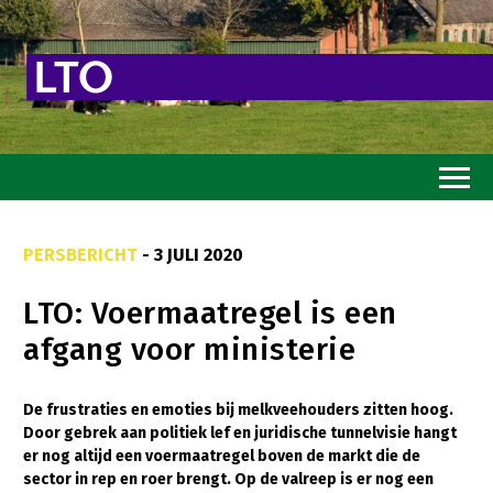
Home
PERSBERICHT
- 3 JULI 2020
Toekomstvisie
LTO: Voermaatregel is een
Goed eten
afgang voor ministerie
Mooi groen
Sterk ondernemerschap
De frustraties en emoties bij melkveehouders zitten hoog.
Door gebrek aan politiek lef en juridische tunnelvisie hangt
Transitiepaden
er nog altijd een voermaatregel boven de markt die de
sector in rep en roer brengt. Op de valreep is er nog een
Thema’s