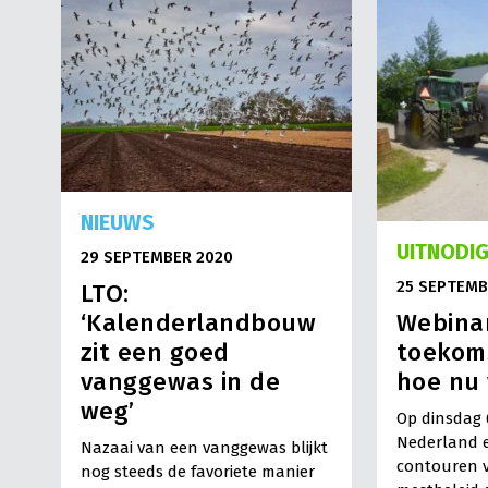
NIEUWS
UITNODIG
29 SEPTEMBER 2020
25 SEPTEMB
LTO:
Webina
‘Kalenderlandbouw
toekoms
zit een goed
hoe nu 
vanggewas in de
weg’
Op dinsdag 
Nederland e
Nazaai van een vanggewas blijkt
contouren v
nog steeds de favoriete manier