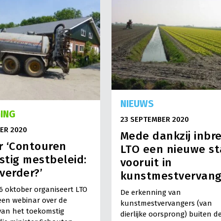
NIEUWS
ING
23 SEPTEMBER 2020
ER 2020
Mede dankzij inbr
r ‘Contouren
LTO een nieuwe s
tig mestbeleid:
vooruit in
verder?’
kunstmestvervang
6 oktober organiseert LTO
De erkenning van
en webinar over de
kunstmestvervangers (van
an het toekomstig
dierlijke oorsprong) buiten d