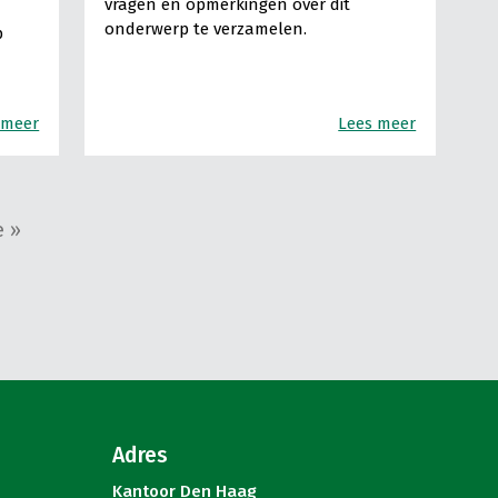
vragen en opmerkingen over dit
onderwerp te verzamelen.
p
 meer
Lees meer
e »
Adres
Kantoor Den Haag