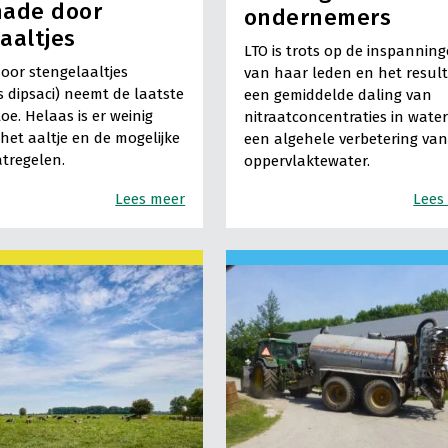
hade door
ondernemers
aaltjes
LTO is trots op de inspannin
oor stengelaaltjes
van haar leden en het result
s dipsaci) neemt de laatste
een gemiddelde daling van
toe. Helaas is er weinig
nitraatconcentraties in wate
het aaltje en de mogelijke
een algehele verbetering van
tregelen.
oppervlaktewater.
Lees meer
Lees