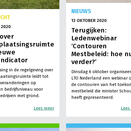
NIEUWS
ICHT
13 OKTOBER 2020
 2020
Terugijken:
over
Ledenwebinar
plaatsingsruimte
‘Contouren
ieuwe
Mestbeleid: hoe n
indicator
verder?’
ing in de regelgeving over
Dinsdag 6 oktober organisee
aatsingsruimte leidt tot
LTO Nederland een webinar 
e veranderingen op
de contouren van het toeko
n bedrijfsniveau voor
mestbeleid die minister Scho
bedrijven met grond.
heeft gepresenteerd.
Lees meer
Lees