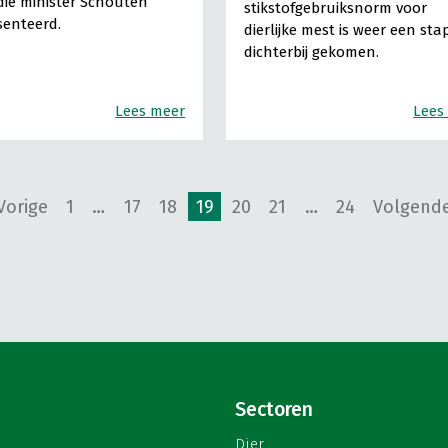
die minister Schouten
stikstofgebruiksnorm voor
senteerd.
dierlijke mest is weer een sta
dichterbij gekomen.
Lees meer
Lees
Vorige
1
…
17
18
19
20
21
…
24
Volgend
Sectoren
Dier