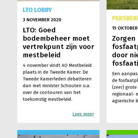
LTO LOBBY
PERSBER
3 NOVEMBER 2020
15 OKTOBER
LTO: Goed
Zorgen 
bodembeheer moet
fosfaat
vertrekpunt zijn voor
door n
mestbeleid
fosfaat
4 november vindt AO Mestbeleid
plaats in de Tweede Kamer. De
Een aanpass
Tweede Kamerleden debatteren
de fosfaatpl
dan met minister Schouten o.a.
(zeer) grot
over de contouren van het
regionaal- e
toekomstig mestbeleid.
agrarische 
Lees meer