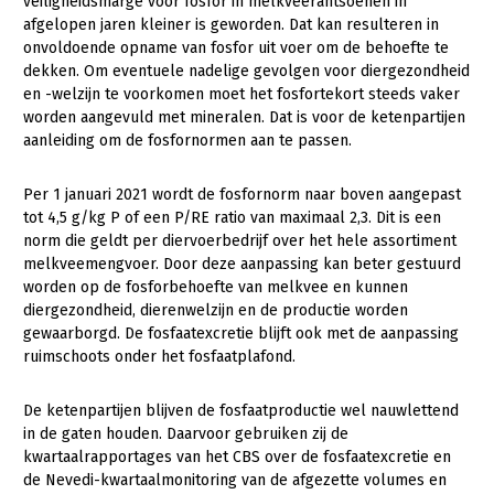
Onderwerpen
veiligheidsmarge voor fosfor in melkveerantsoenen in
afgelopen jaren kleiner is geworden. Dat kan resulteren in
Konijnenhouderij
Bollenteelt
Vrouw en Bedrijf
onvoldoende opname van fosfor uit voer om de behoefte te
Nieuws
dekken. Om eventuele nadelige gevolgen voor diergezondheid
Melkveehouderij
Bomen, vaste planten en zomerbloemen
en -welzijn te voorkomen moet het fosfortekort steeds vaker
Nieuwsabonnement
Paardenhouderij
Fruitteelt
worden aangevuld met mineralen. Dat is voor de ketenpartijen
Webinars
aanleiding om de fosfornormen aan te passen.
Pluimveehouderij
Glastuinbouw
Over LTO
Schapenhouderij
Paddenstoelen
Per 1 januari 2021 wordt de fosfornorm naar boven aangepast
tot 4,5 g/kg P of een P/RE ratio van maximaal 2,3. Dit is een
LTO Nederland
Varkenshouderij
Vollegrondsgroente
norm die geldt per diervoerbedrijf over het hele assortiment
melkveemengvoer. Door deze aanpassing kan beter gestuurd
Mensen
Vleesveehouderij
worden op de fosforbehoefte van melkvee en kunnen
Jaarverslag 2023
Bestuur en Directie
diergezondheid, dierenwelzijn en de productie worden
gewaarborgd. De fosfaatexcretie blijft ook met de aanpassing
Vacatures
Medewerkers
ruimschoots onder het fosfaatplafond.
Pers
Vakgroepbestuurders
De ketenpartijen blijven de fosfaatproductie wel nauwlettend
Contact
in de gaten houden. Daarvoor gebruiken zij de
kwartaalrapportages van het CBS over de fosfaatexcretie en
de Nevedi-kwartaalmonitoring van de afgezette volumes en