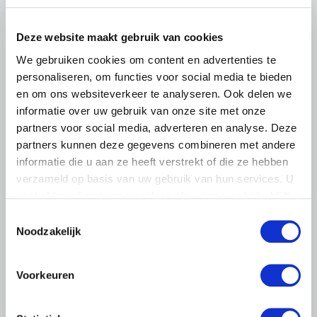
Lees meer
Deze website maakt gebruik van cookies
We gebruiken cookies om content en advertenties te
personaliseren, om functies voor social media te bieden
en om ons websiteverkeer te analyseren. Ook delen we
informatie over uw gebruik van onze site met onze
partners voor social media, adverteren en analyse. Deze
partners kunnen deze gegevens combineren met andere
informatie die u aan ze heeft verstrekt of die ze hebben
verzameld op basis van uw gebruik van hun services. U
gaat akkoord met onze cookies als u onze website blijft
gebruiken.
Toestemmingsselectie
Noodzakelijk
NIEUWS
Voorkeuren
19 JULI 2026
Intrekken natuurvergunningen is