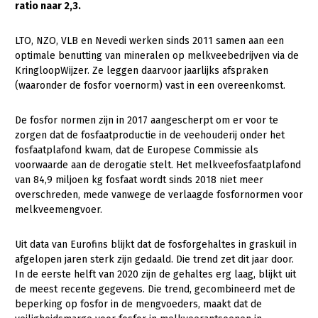
ratio naar 2,3.
Gezonde planten
LTO, NZO, VLB en Nevedi werken sinds 2011 samen aan een
Gezonde dieren
optimale benutting van mineralen op melkveebedrijven via de
KringloopWijzer. Ze leggen daarvoor jaarlijks afspraken
Natuur, klimaat en energie
(waaronder de fosfor voernorm) vast in een overeenkomst.
Bodem en water
De fosfor normen zijn in 2017 aangescherpt om er voor te
Platteland en omgeving
zorgen dat de fosfaatproductie in de veehouderij onder het
fosfaatplafond kwam, dat de Europese Commissie als
Mens, ondernemerschap en onderwijs
voorwaarde aan de derogatie stelt. Het melkveefosfaatplafond
Internationaal
van 84,9 miljoen kg fosfaat wordt sinds 2018 niet meer
overschreden, mede vanwege de verlaagde fosfornormen voor
Sectoren
melkveemengvoer.
Dier
Uit data van Eurofins blijkt dat de fosforgehaltes in graskuil in
afgelopen jaren sterk zijn gedaald. Die trend zet dit jaar door.
Plant
Biologische Landbouw
In de eerste helft van 2020 zijn de gehaltes erg laag, blijkt uit
Multifunctionele landbouw
Geitenhouderij
Akkerbouw
de meest recente gegevens. Die trend, gecombineerd met de
beperking op fosfor in de mengvoeders, maakt dat de
Kalverhouderij
Biologische Landbouw
Multifunctioneel