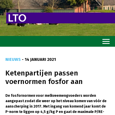
Home
NIEUWS
- 14 JANUARI 2021
Toekomstvisie
Ketenpartijen passen
Goed eten
voernormen fosfor aan
Mooi groen
Sterk ondernemerschap
De fosfornormen voor melkveemengvoeders worden
aangepast zodat die weer op het niveau komen van vóór de
Transitiepaden
aanscherping in 2017. Met ingang van komend jaar komt de
P-norm te liggen op 4,5 g/kg P en gaat de maximale P/RE-
Thema’s