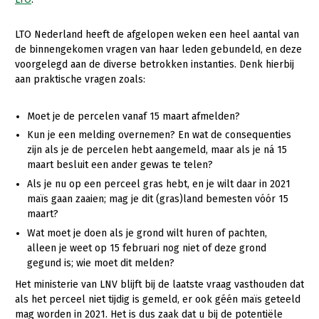
Onderwerpen
Konijnenhouderij
Bollenteelt
Vrouw en Bedrijf
Nieuws
LTO Nederland heeft de afgelopen weken een heel aantal van
Melkveehouderij
Bomen, vaste planten en zomerbloemen
de binnengekomen vragen van haar leden gebundeld, en deze
Nieuwsabonnement
voorgelegd aan de diverse betrokken instanties. Denk hierbij
Paardenhouderij
Fruitteelt
aan praktische vragen zoals:
Webinars
Pluimveehouderij
Glastuinbouw
Moet je de percelen vanaf 15 maart afmelden?
Over LTO
Schapenhouderij
Paddenstoelen
Kun je een melding overnemen? En wat de consequenties
LTO Nederland
Varkenshouderij
Vollegrondsgroente
zijn als je de percelen hebt aangemeld, maar als je ná 15
maart besluit een ander gewas te telen?
Mensen
Vleesveehouderij
Als je nu op een perceel gras hebt, en je wilt daar in 2021
Jaarverslag 2023
Bestuur en Directie
maïs gaan zaaien; mag je dit (gras)land bemesten vóór 15
maart?
Vacatures
Medewerkers
Wat moet je doen als je grond wilt huren of pachten,
alleen je weet op 15 februari nog niet of deze grond
Pers
Vakgroepbestuurders
gegund is; wie moet dit melden?
Contact
Het ministerie van LNV blijft bij de laatste vraag vasthouden dat
als het perceel niet tijdig is gemeld, er ook géén maïs geteeld
mag worden in 2021. Het is dus zaak dat u bij de potentiële