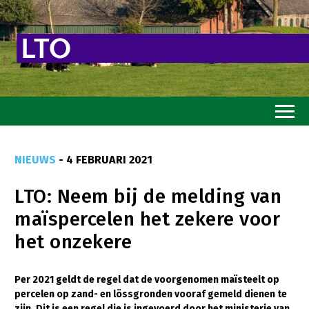
Home
NIEUWS
- 4 FEBRUARI 2021
Toekomstvisie
LTO: Neem bij de melding van
Goed eten
maïspercelen het zekere voor
Mooi groen
het onzekere
Sterk ondernemerschap
Transitiepaden
Per 2021 geldt de regel dat de voorgenomen maïsteelt op
percelen op zand- en lössgronden vooraf gemeld dienen te
Thema’s
zijn. Dit is een regel die is ingevoerd door het ministerie van