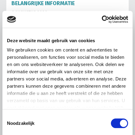
BELANGRIJKE INFORMATIE
6 AUGUSTUS 2026
LTO sluit aan bij demonstratie tegen
dreigende onteigening
pluimveehouders
Deze website maakt gebruik van cookies
ZLTO, LLTB, LTO Noord en LTO Nederland roepen hun
We gebruiken cookies om content en advertenties te
leden op om op vrijdagochtend 14 augustus massaal naar
personaliseren, om functies voor social media te bieden
het voorplein van het provinciehuis in Den Bosch te
en om ons websiteverkeer te analyseren. Ook delen we
komen…
informatie over uw gebruik van onze site met onze
Lees meer
partners voor social media, adverteren en analyse. Deze
partners kunnen deze gegevens combineren met andere
informatie die u aan ze heeft verstrekt of die ze hebben
verzameld op basis van uw gebruik van hun services. U
gaat akkoord met onze cookies als u onze website blijft
gebruiken.
Toestemmingsselectie
Noodzakelijk