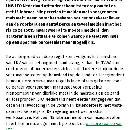
LNV. LTO Nederland attendeert haar leden erop om tot en
Gezonde planten
met 15 februari álle percelen te melden met voorgenomen
maïsteelt. Neem beter het zekere voor het onzekere: liever
Gezonde dieren
aan de voorkant een aantal percelen teveel melden (met het
risico ze tot 15 maart weer af te moeten melden), dan
Natuur, klimaat en energie
achteraf in een situatie te komen waarop de teelt van maïs
Bodem en water
op een specifiek perceel niet meer mogelijk is.
Platteland en omgeving
De achtergrond van deze regel komt volgens het ministerie
Mens, ondernemerschap en onderwijs
van LNV vanuit het oogpunt handhaving; zo kan de NVWA kan
controleren of ondernemers zich aan de kortere uitrijdperiode
Internationaal
voor maïspercelen op bouwland (op de zand- en lössgronden)
houden. Deze nieuwe maatregel is in de plaats gekomen voor
Sectoren
de eerder voorgenomen maatregel voor verplichte
rijenbemesting van dierlijke mest in de maïsteelt op de zand-
Dier
en lössgronden. LTO Nederland heeft eerder aangegeven dat
deze verantwoording in de vorm van ‘kalenderteelt’ met vaste
Plant
Biologische Landbouw
data niet wenselijk is. De regeling moet wel praktisch
Multifunctionele landbouw
Geitenhouderij
Akkerbouw
werkbaar zijn. Het vóór 15 februari melden van maispercelen
hoort hier in onze ogen niet bij. Zie ook de
eerdere reactie van
Kalverhouderij
Biologische Landbouw
Multifunctioneel
LTO
.