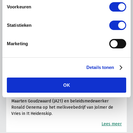
Voorkeuren
Statistieken
Marketing
LTO LOBBY
6 AUGUSTUS 2026
Details tonen
Kamerlid Goudzwaard (JA21)
bezoekt melkveehouderij in
Súdwest-Fryslân
OK
LTO Nederland ontving gisteren Tweede Kamerlid
Maarten Goudzwaard (JA21) en beleidsmedewerker
Ronald Oenema op het melkveebedrijf van Jolmer de
Vries in It Heidenskip.
Lees meer