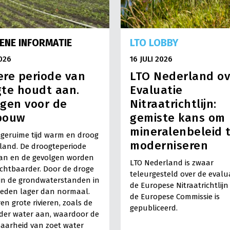
ENE INFORMATIE
LTO LOBBY
2026
16 JULI 2026
re periode van
LTO Nederland ov
te houdt aan.
Evaluatie
gen voor de
Nitraatrichtlijn:
bouw
gemiste kans om
mineralenbeleid 
l geruime tijd warm en droog
moderniseren
land. De droogteperiode
an en de gevolgen worden
LTO Nederland is zwaar
ichtbaarder. Door de droge
teleurgesteld over de evalu
ijn de grondwaterstanden in
de Europese Nitraatrichtlijn
ieden lager dan normaal.
de Europese Commissie is
en grote rivieren, zoals de
gepubliceerd.
nder water aan, waardoor de
aarheid van zoet water