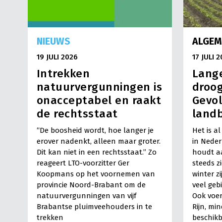
NIEUWS
ALGEM
19 JULI 2026
17 JULI 
Intrekken
Lange
natuurvergunningen is
droog
onacceptabel en raakt
Gevol
de rechtsstaat
land
“De boosheid wordt, hoe langer je
Het is a
erover nadenkt, alleen maar groter.
in Neder
Dit kan niet in een rechtsstaat.” Zo
houdt a
reageert LTO-voorzitter Ger
steeds z
Koopmans op het voornemen van
winter z
provincie Noord-Brabant om de
veel geb
natuurvergunningen van vijf
Ook voer
Brabantse pluimveehouders in te
Rijn, mi
trekken
beschikb