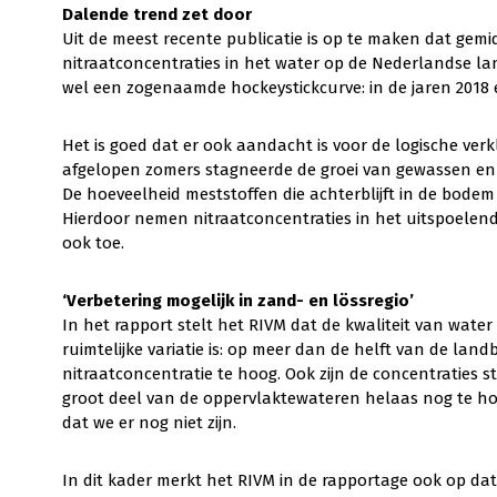
Dalende trend zet door
Uit de meest recente publicatie is op te maken dat gem
nitraatconcentraties in het water op de Nederlandse l
wel een zogenaamde hockeystickcurve: in de jaren 2018 en
Het is goed dat er ook aandacht is voor de logische verk
afgelopen zomers stagneerde de groei van gewassen e
De hoeveelheid meststoffen die achterblijft in de bod
Hierdoor nemen nitraatconcentraties in het uitspoelen
ook toe.
‘Verbetering mogelijk in zand- en lössregio’
In het rapport stelt het RIVM dat de kwaliteit van water
ruimtelijke variatie is: op meer dan de helft van de land
nitraatconcentratie te hoog. Ook zijn de concentraties 
groot deel van de oppervlaktewateren helaas nog te hoo
dat we er nog niet zijn.
In dit kader merkt het RIVM in de rapportage ook op dat 