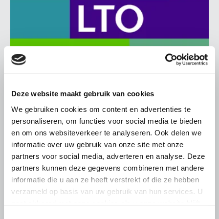
Deze website maakt gebruik van cookies
NIEUWS
We gebruiken cookies om content en advertenties te
19 JULI 2026
personaliseren, om functies voor social media te bieden
Intrekken natuurvergunningen is
en om ons websiteverkeer te analyseren. Ook delen we
onacceptabel en raakt de
informatie over uw gebruik van onze site met onze
rechtsstaat
partners voor social media, adverteren en analyse. Deze
partners kunnen deze gegevens combineren met andere
“De boosheid wordt, hoe langer je erover nadenkt, alleen
informatie die u aan ze heeft verstrekt of die ze hebben
maar groter. Dit kan niet in een rechtsstaat.” Zo reageert
LTO-voorzitter Ger Koopmans op het voornemen van
verzameld op basis van uw gebruik van hun services. U
provincie Noord-Brabant om de natuurvergunningen van
gaat akkoord met onze cookies als u onze website blijft
vijf Brabantse pluimveehouders in te trekken
gebruiken.
Toestemmingsselectie