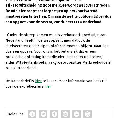
stikstofuitscheiding door melkvee wordt wel overschreden.
Gezonde planten
De minister roept sectorpartijen op om voortvarend
maatregelen te treffen. Om aan de wet te voldoen ligt er dus
Gezonde dieren
een opgave voor de sector, concludeert LTO Nederland.
Natuur, klimaat en energie
“Onder de streep komen we als veehouderij goed uit, maar
Bodem en water
Nederland heeft in de wet opgenomen dat ook de
deelsectoren onder eigen plafonds moeten blijven. Daar ligt
Platteland en omgeving
dus een opgave. Voor ons is het belangrijk dat er een
Mens, ondernemerschap en onderwijs
praktische oplossing komt die niet leidt tot extra kosten,”
aldus Wil Meulenbroeks, vakgroepvoorzitter Melkveehouderij
Internationaal
bij LTO Nederland.
Sectoren
De Kamerbrief is
hier
te lezen. Meer informatie van het CBS
over de excretiecijfers
hier
.
Dier
Plant
Biologische Landbouw
Multifunctionele landbouw
Geitenhouderij
Akkerbouw
Kalverhouderij
Biologische Landbouw
Multifunctioneel