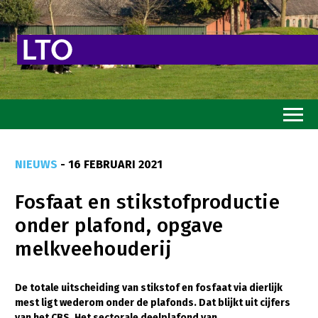
Home
NIEUWS
- 16 FEBRUARI 2021
Toekomstvisie
Fosfaat en stikstofproductie
Goed eten
onder plafond, opgave
Mooi groen
melkveehouderij
Sterk ondernemerschap
Transitiepaden
De totale uitscheiding van stikstof en fosfaat via dierlijk
mest ligt wederom onder de plafonds. Dat blijkt uit cijfers
Thema’s
van het CBS. Het sectorale deelplafond van