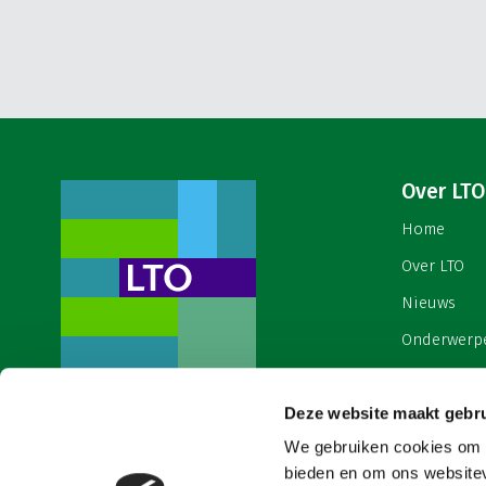
Over LTO
Home
Over LTO
Nieuws
Onderwerp
English
Contact
Deze website maakt gebru
Een ondernemers- en
werkgeversorganisatie met meerwaarde,
We gebruiken cookies om c
Cookies & 
voor een sector met meerwaarde. Dat is
bieden en om ons websitev