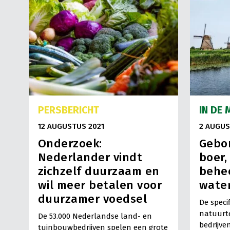
PERSBERICHT
IN DE 
12 AUGUSTUS 2021
2 AUGUS
Onderzoek:
Gebor
Nederlander vindt
boer,
zichzelf duurzaam en
behee
wil meer betalen voor
wate
duurzamer voedsel
De speci
natuurt
De 53.000 Nederlandse land- en
bedrijve
tuinbouwbedrijven spelen een grote