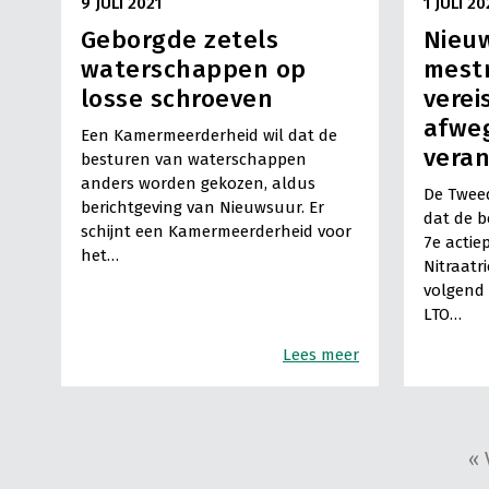
9 JULI 2021
1 JULI 20
Geborgde zetels
Nieu
waterschappen op
mest
losse schroeven
verei
afwe
Een Kamermeerderheid wil dat de
veran
besturen van waterschappen
anders worden gekozen, aldus
De Twee
berichtgeving van Nieuwsuur. Er
dat de b
schijnt een Kamermeerderheid voor
7e actie
het…
Nitraatri
volgend 
LTO…
Lees meer
« 