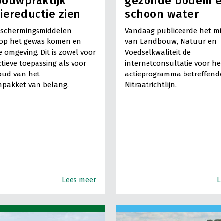
ouwpraktijk
gezonde bodem 
iereductie zien
schoon water
schermingsmiddelen
Vandaag publiceerde het mi
op het gewas komen en
van Landbouw, Natuur en
e omgeving. Dit is zowel voor
Voedselkwaliteit de
ctieve toepassing als voor
internetconsultatie voor he
oud van het
actieprogramma betreffend
npakket van belang.
Nitraatrichtlijn.
Lees meer
L