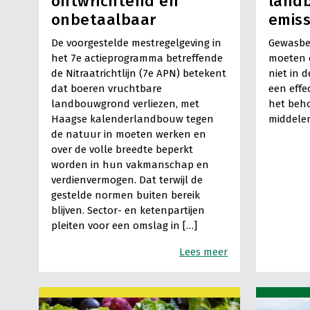
ontwrichtend en
landb
onbetaalbaar
emiss
De voorgestelde mestregelgeving in
Gewasbe
het 7e actieprogramma betreffende
moeten 
de Nitraatrichtlijn (7e APN) betekent
niet in d
dat boeren vruchtbare
een effe
landbouwgrond verliezen, met
het beh
Haagse kalenderlandbouw tegen
middele
de natuur in moeten werken en
over de volle breedte beperkt
worden in hun vakmanschap en
verdienvermogen. Dat terwijl de
gestelde normen buiten bereik
blijven. Sector- en ketenpartijen
pleiten voor een omslag in […]
Lees meer