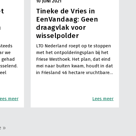
10 JUNI 2021
et
Tineke de Vries in
EenVandaag: Geen
m
draagvlak voor
wisselpolder
steeds
LTO Nederland roept op te stoppen
aar we
met het ontpolderingsplan bij het
n gehad
Friese Westhoek. Het plan, dat eind
isselend.
mei naar buiten kwam, houdt in dat
veel
in Friesland 46 hectare vruchtbare…
ees meer
Lees meer
e »