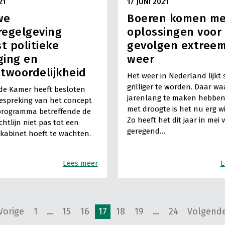
21
17 JUNI 2021
we
Boeren komen m
regelgeving
oplossingen voor
st politieke
gevolgen extree
ging en
weer
twoordelijkheid
Het weer in Nederland lijkt 
grilliger te worden. Daar w
de Kamer heeft besloten
jarenlang te maken hebbe
espreking van het concept
met droogte is het nu erg w
programma betreffende de
Zo heeft het dit jaar in mei 
chtlijn niet pas tot een
geregend…
kabinet hoeft te wachten.
Lees meer
L
Vorige
1
…
15
16
17
18
19
…
24
Volgend