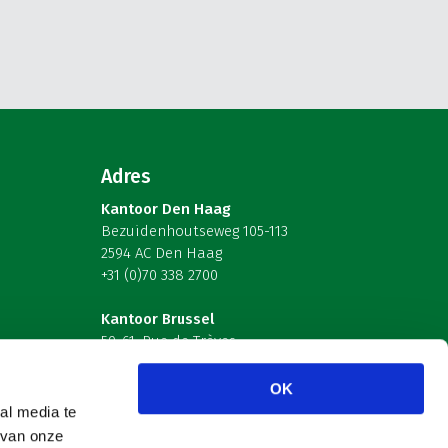
Adres
Kantoor Den Haag
Bezuidenhoutseweg 105-113
2594 AC Den Haag
+31 (0)70 338 2700
Kantoor Brussel
59-61, Rue de Trèves
B-1040 Brussel – België
OK
Volg ons
al media te
 van onze