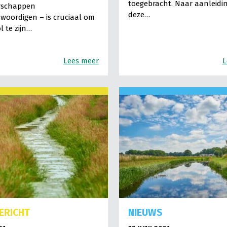
toegebracht. Naar aanleidi
rschappen
deze…
woordigen – is cruciaal om
l te zijn…
Lees meer
L
ERICHT
NIEUWS