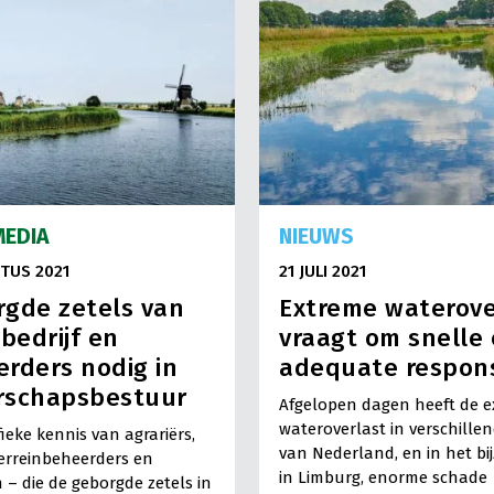
MEDIA
NIEUWS
TUS 2021
21 JULI 2021
gde zetels van
Extreme waterove
 bedrijf en
vraagt om snelle
rders nodig in
adequate respon
rschapsbestuur
Afgelopen dagen heeft de 
wateroverlast in verschille
fieke kennis van agrariërs,
van Nederland, en in het bi
erreinbeheerders en
in Limburg, enorme schade
n – die de geborgde zetels in