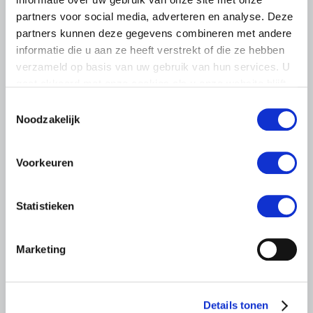
6 AUGUSTUS 2026
partners voor social media, adverteren en analyse. Deze
LTO sluit aan bij demonstratie tegen
partners kunnen deze gegevens combineren met andere
dreigende onteigening
informatie die u aan ze heeft verstrekt of die ze hebben
pluimveehouders
verzameld op basis van uw gebruik van hun services. U
gaat akkoord met onze cookies als u onze website blijft
ZLTO, LLTB, LTO Noord en LTO Nederland roepen hun
gebruiken.
leden op om op vrijdagochtend 14 augustus massaal naar
Toestemmingsselectie
het voorplein van het provinciehuis in Den Bosch te
Noodzakelijk
komen…
Lees meer
Voorkeuren
Statistieken
Marketing
Details tonen