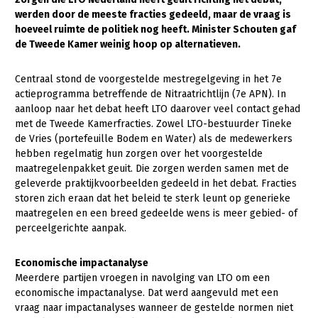
werden door de meeste fracties gedeeld, maar de vraag is
Gezonde planten
hoeveel ruimte de politiek nog heeft. Minister Schouten gaf
de Tweede Kamer weinig hoop op alternatieven.
Gezonde dieren
Natuur, klimaat en energie
Centraal stond de voorgestelde mestregelgeving in het 7e
actieprogramma betreffende de Nitraatrichtlijn (7e APN). In
Bodem en water
aanloop naar het debat heeft LTO daarover veel contact gehad
met de Tweede Kamerfracties. Zowel LTO-bestuurder Tineke
Platteland en omgeving
de Vries (portefeuille Bodem en Water) als de medewerkers
Mens, ondernemerschap en onderwijs
hebben regelmatig hun zorgen over het voorgestelde
maatregelenpakket geuit. Die zorgen werden samen met de
Internationaal
geleverde praktijkvoorbeelden gedeeld in het debat. Fracties
storen zich eraan dat het beleid te sterk leunt op generieke
Sectoren
maatregelen en een breed gedeelde wens is meer gebied- of
perceelgerichte aanpak.
Dier
Plant
Biologische Landbouw
Economische impactanalyse
Meerdere partijen vroegen in navolging van LTO om een
Multifunctionele landbouw
Geitenhouderij
Akkerbouw
economische impactanalyse. Dat werd aangevuld met een
vraag naar impactanalyses wanneer de gestelde normen niet
Kalverhouderij
Biologische Landbouw
Multifunctioneel