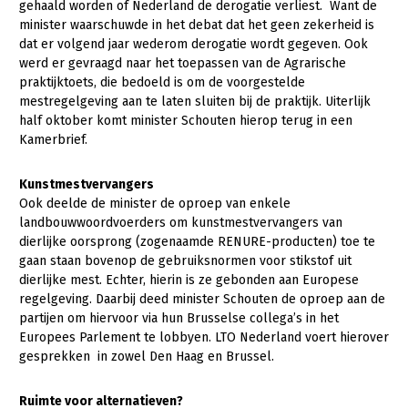
Onderwerpen
gehaald worden of Nederland de derogatie verliest. Want de
minister waarschuwde in het debat dat het geen zekerheid is
Konijnenhouderij
Bollenteelt
Vrouw en Bedrijf
Nieuws
dat er volgend jaar wederom derogatie wordt gegeven. Ook
Melkveehouderij
Bomen, vaste planten en zomerbloemen
werd er gevraagd naar het toepassen van de Agrarische
Nieuwsabonnement
praktijktoets, die bedoeld is om de voorgestelde
Paardenhouderij
Fruitteelt
mestregelgeving aan te laten sluiten bij de praktijk. Uiterlijk
Webinars
half oktober komt minister Schouten hierop terug in een
Pluimveehouderij
Glastuinbouw
Kamerbrief.
Over LTO
Schapenhouderij
Paddenstoelen
Kunstmestvervangers
LTO Nederland
Varkenshouderij
Vollegrondsgroente
Ook deelde de minister de oproep van enkele
Mensen
landbouwwoordvoerders om kunstmestvervangers van
Vleesveehouderij
dierlijke oorsprong (zogenaamde RENURE-producten) toe te
Jaarverslag 2023
Bestuur en Directie
gaan staan bovenop de gebruiksnormen voor stikstof uit
dierlijke mest. Echter, hierin is ze gebonden aan Europese
Vacatures
Medewerkers
regelgeving. Daarbij deed minister Schouten de oproep aan de
Pers
Vakgroepbestuurders
partijen om hiervoor via hun Brusselse collega’s in het
Europees Parlement te lobbyen. LTO Nederland voert hierover
Contact
gesprekken in zowel Den Haag en Brussel.
Ruimte voor alternatieven?