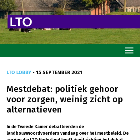
Home
LTO LOBBY
- 15 SEPTEMBER 2021
Toekomstvisie
Mestdebat: politiek gehoor
Goed eten
voor zorgen, weinig zicht op
Mooi groen
alternatieven
Sterk ondernemerschap
Transitiepaden
In de Tweede Kamer debatteerden de
landbouwwoordvoerders vandaag over het mestbeleid. De
Thema’s
zorgen die LTO Nederland heeft geuit richting het debat,