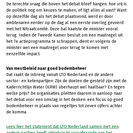
De terechte vraag die boven het debat bleef hangen: hoe vrij is
de politiek nog om keuzes te maken, of ligt alles al vast? Want
op dezelfde dag als het debat plaatsvond, werd er door
ambtenaren eerder op de dag al een eerste overleg gevoerd
met het Nitraatcomité. Deze bal kaatste de minister vooral
terug. Indien de Tweede Kamer besluit om een maatregel uit
het 7e actieprogramma te schrappen, dient er volgens de
minister wel een maatregel voor terug te komen met
eenzelfde impact.
Van mestbeleid naar goed bodembeheer
Dat raakt de inbreng vanuit LTO Nederland en de andere
sector- en ketenpartijen: Zijn de doelen die gesteld zijn met de
Kaderrichtlijn Water (KRW) überhaupt wel haalbaar? En tegen
welke prijs? De organisaties pleitten daarom in aanloop naar
het debat voor een omslag in het denken: een focus op goed
bodembeheer in plaats van regeltjes tot zeven cijfers achter
de komma.
Lees hier het statement dat LTO Nederland samen met een
andere partijen heeft uitgebracht voorafgaande aan het