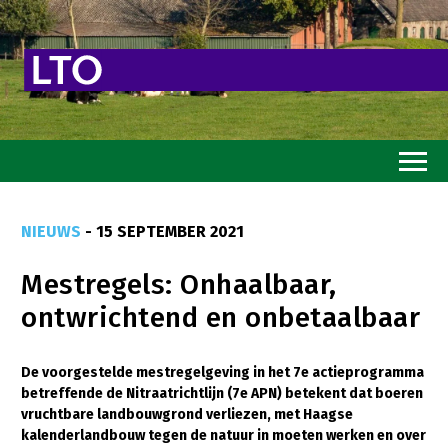
Home
NIEUWS
- 15 SEPTEMBER 2021
Toekomstvisie
Mestregels: Onhaalbaar,
Goed eten
ontwrichtend en onbetaalbaar
Mooi groen
Sterk ondernemerschap
De voorgestelde mestregelgeving in het 7e actieprogramma
betreffende de Nitraatrichtlijn (7e APN) betekent dat boeren
Transitiepaden
vruchtbare landbouwgrond verliezen, met Haagse
kalenderlandbouw tegen de natuur in moeten werken en over
Thema’s