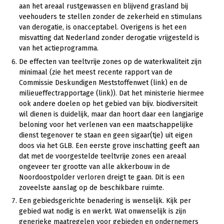
aan het areaal rustgewassen en blijvend grasland bij
veehouders te stellen zonder de zekerheid en stimulans
van derogatie, is onacceptabel. Overigens is het een
misvatting dat Nederland zonder derogatie vrijgesteld is
van het actieprogramma.
De effecten van teeltvrije zones op de waterkwaliteit zijn
minimaal (zie het meest recente rapport van de
Commissie Deskundigen Meststoffenwet (link) en de
milieueffectrapportage (link)). Dat het ministerie hiermee
ook andere doelen op het gebied van bijv. biodiversiteit
wil dienen is duidelijk, maar dan hoort daar een langjarige
beloning voor het verlenen van een maatschappelijke
dienst tegenover te staan en geen sigaar(tje) uit eigen
doos via het GLB. Een eerste grove inschatting geeft aan
dat met de voorgestelde teeltvrije zones een areaal
ongeveer ter grootte van alle akkerbouw in de
Noordoostpolder verloren dreigt te gaan. Dit is een
zoveelste aanslag op de beschikbare ruimte.
Een gebiedsgerichte benadering is wenselijk. Kijk per
gebied wat nodig is en werkt. Wat onwenselijk is zijn
generieke maatregelen voor gebieden en ondernemers