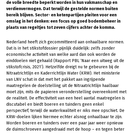
de volle breedte beperkt worden in hun vakmanschap en
verdienvermogen. Dat terwijl de gestelde normen buiten
Gezonde planten
bereik blijven. Sector- en ketenpartijen pleiten voor een
Gezonde dieren
omslag in het denken: een focus op goed bodembeheer in
plaats van regeltjes tot zeven cijfers achter de komma.
Natuur, klimaat en energie
Nederland heeft zich gecommitteerd aan onhaalbare normen.
Bodem en water
Dat is in het stikstofdossier pijnlijk duidelijk: zelfs zonder
Platteland en omgeving
economische activiteit van welke aard dan ook worden de
einddoelen niet gehaald (Rapport PBL ‘Naar een uitweg uit de
Mens, ondernemerschap en onderwijs
stikstofcrisis, 2021’). Hetzelfde dreigt nu te gebeuren bij de
Nitraatrichtlijn en Kaderrichtlijn Water (KRW). Het ministerie
Internationaal
van LNV schat in dat met het pakket aan ingrijpende
maatregelen de doelstelling uit de Nitraatrichtlijn haalbaar
Sectoren
moet zijn, mits de papieren veronderstelling overeenkomt met
de realiteit. De effectiviteit van een heel aantal maatregelen is
Dier
discutabel en biedt boeren en tuinders geen enkel
Plant
Biologische Landbouw
perspectief, terwijl de waterkwaliteit er niks mee opschiet. De
KRW-doelen lijken hiermee echter alsnog onhaalbaar te zijn.
Multifunctionele landbouw
Geitenhouderij
Akkerbouw
Worden boeren en tuinders over een paar jaar weer opnieuw
de duimschroeven aangedraaid met de hoop – en tegen beter
Kalverhouderij
Biologische Landbouw
Multifunctioneel