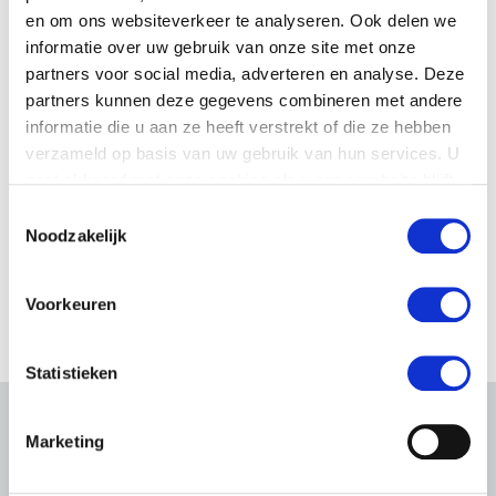
en om ons websiteverkeer te analyseren. Ook delen we
informatie over uw gebruik van onze site met onze
partners voor social media, adverteren en analyse. Deze
partners kunnen deze gegevens combineren met andere
informatie die u aan ze heeft verstrekt of die ze hebben
verzameld op basis van uw gebruik van hun services. U
gaat akkoord met onze cookies als u onze website blijft
gebruiken.
Toestemmingsselectie
Noodzakelijk
Voorkeuren
Statistieken
Gerelateerd nieuws
Marketing
Abonneren via RSS
Abonneren via e-mail