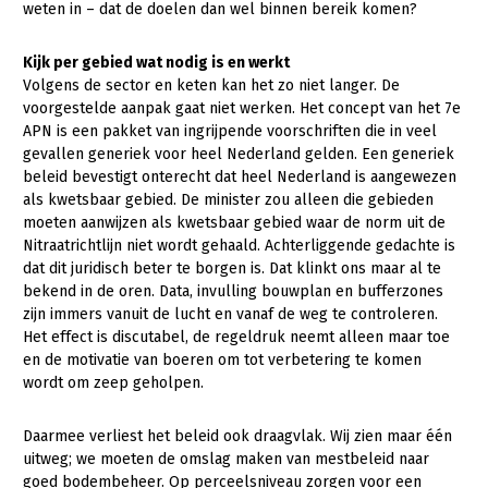
Onderwerpen
weten in – dat de doelen dan wel binnen bereik komen?
Konijnenhouderij
Bollenteelt
Vrouw en Bedrijf
Nieuws
Kijk per gebied wat nodig is en werkt
Melkveehouderij
Bomen, vaste planten en zomerbloemen
Volgens de sector en keten kan het zo niet langer. De
Nieuwsabonnement
voorgestelde aanpak gaat niet werken. Het concept van het 7e
Paardenhouderij
Fruitteelt
APN is een pakket van ingrijpende voorschriften die in veel
Webinars
Pluimveehouderij
Glastuinbouw
gevallen generiek voor heel Nederland gelden. Een generiek
beleid bevestigt onterecht dat heel Nederland is aangewezen
Over LTO
Schapenhouderij
Paddenstoelen
als kwetsbaar gebied. De minister zou alleen die gebieden
LTO Nederland
moeten aanwijzen als kwetsbaar gebied waar de norm uit de
Varkenshouderij
Vollegrondsgroente
Nitraatrichtlijn niet wordt gehaald. Achterliggende gedachte is
Mensen
Vleesveehouderij
dat dit juridisch beter te borgen is. Dat klinkt ons maar al te
bekend in de oren. Data, invulling bouwplan en bufferzones
Jaarverslag 2023
Bestuur en Directie
zijn immers vanuit de lucht en vanaf de weg te controleren.
Het effect is discutabel, de regeldruk neemt alleen maar toe
Vacatures
Medewerkers
en de motivatie van boeren om tot verbetering te komen
Pers
Vakgroepbestuurders
wordt om zeep geholpen.
Contact
Daarmee verliest het beleid ook draagvlak. Wij zien maar één
uitweg; we moeten de omslag maken van mestbeleid naar
goed bodembeheer. Op perceelsniveau zorgen voor een