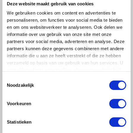
Deze website maakt gebruik van cookies
We gebruiken cookies om content en advertenties te
personaliseren, om functies voor social media te bieden
en om ons websiteverkeer te analyseren. Ook delen we
informatie over uw gebruik van onze site met onze
partners voor social media, adverteren en analyse. Deze
partners kunnen deze gegevens combineren met andere
informatie die u aan ze heeft verstrekt of die ze hebben
verzameld op basis van uw gebruik van hun services. U
gaat akkoord met onze cookies als u onze website blijft
gebruiken.
Toestemmingsselectie
Noodzakelijk
Voorkeuren
UITNODIGING
27 FEBRUARI 2026
Statistieken
Informatieavond
Energiemanagement & Opslag