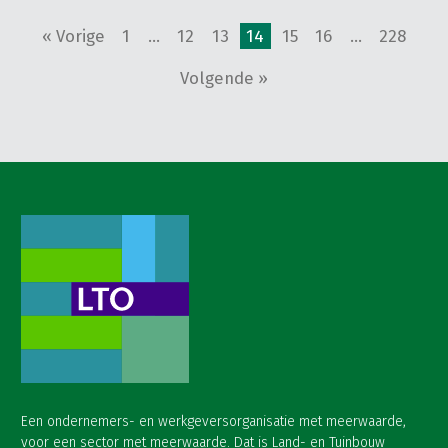
« Vorige
1
…
12
13
14
15
16
…
228
Volgende »
Een ondernemers- en werkgeversorganisatie met meerwaarde,
voor een sector met meerwaarde. Dat is Land- en Tuinbouw