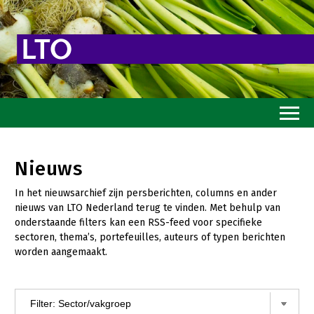
Home
Nieuws
Toekomstvisie
In het nieuwsarchief zijn persberichten, columns en ander
Goed eten
nieuws van LTO Nederland terug te vinden. Met behulp van
onderstaande filters kan een RSS-feed voor specifieke
Mooi groen
sectoren, thema’s, portefeuilles, auteurs of typen berichten
worden aangemaakt.
Sterk ondernemerschap
Transitiepaden
Thema’s