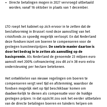
Onderwerpen
Directe betalingen mogen in 2027 vervroegd uitbetaald
Konijnenhouderij
Bollenteelt
Vrouw en Bedrijf
worden, vanaf 16 oktober in plaats van 1 december.
Nieuws
Melkveehouderij
Bomen, vaste planten en zomerbloemen
Nieuwsabonnement
Paardenhouderij
Fruitteelt
LTO roept het kabinet op zich ervoor in te zetten dat de
Webinars
besluitvorming in Brussel rond deze aanvulling van het
Pluimveehouderij
Glastuinbouw
crisisfonds zo spoedig mogelijk verloopt. En dat Nederland
Over LTO
Schapenhouderij
Paddenstoelen
deze fondsen inzet om boeren te compenseren voor de
gestegen kunstmestprijzen.
De snelste manier daartoe is
LTO Nederland
Varkenshouderij
Vollegrondsgroente
door het bedrag in te zetten als aanvulling op de
basispremie.
Als Nederland de genoemde 23 miljoen euro
Mensen
Vleesveehouderij
aanvult met 200% cofinanciering zou dit zo’n 38 euro extra
Jaarverslag 2023
Bestuur en Directie
ondersteuning per hectare betekenen.
Vacatures
Medewerkers
Het ontwikkelen van nieuwe regelingen om boeren te
Pers
Vakgroepbestuurders
compenseren vergt veel tijd en afstemming, waardoor de
fondsen mogelijk niet op tijd beschikbaar komen om
Contact
daadwerkelijk te dienen als compensatie voor de huidige
gestegen prijzen. In dat opzicht zou ook het eerder uitbetalen
van de directe betalingen boeren en tuinders helpen om