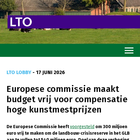
Home
LTO LOBBY
- 17 JUNI 2026
Toekomstvisie
Europese commissie maakt
Goed eten
budget vrij voor compensatie
Mooi groen
hoge kunstmestprijzen
Sterk ondernemerschap
Transitiepaden
De Europese Commissie heeft
voorgesteld
om 300 miljoen
euro vrij te maken om de landbouw-crisisreserve in het GLB
Thema’s
aan te vullen tot 540 miljoen euro. Doel van deze verhoging