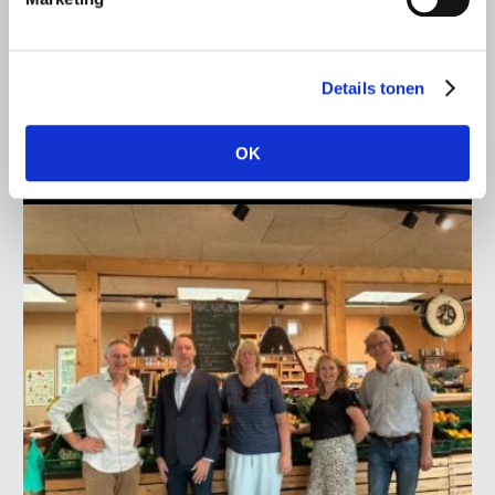
LTO Nederland ontving gisteren Tweede Kamerlid
Maarten Goudzwaard (JA21) en beleidsmedewerker
Ronald Oenema op het melkveebedrijf van Jolmer de
Details tonen
Vries in It Heidenskip.
Lees meer
OK