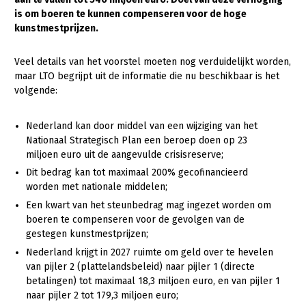
is om boeren te kunnen compenseren voor de hoge
Gezonde planten
kunstmestprijzen.
Gezonde dieren
Veel details van het voorstel moeten nog verduidelijkt worden,
Natuur, klimaat en energie
maar LTO begrijpt uit de informatie die nu beschikbaar is het
volgende:
Bodem en water
Platteland en omgeving
Nederland kan door middel van een wijziging van het
Nationaal Strategisch Plan een beroep doen op 23
Mens, ondernemerschap en onderwijs
miljoen euro uit de aangevulde crisisreserve;
Internationaal
Dit bedrag kan tot maximaal 200% gecofinancieerd
worden met nationale middelen;
Sectoren
Een kwart van het steunbedrag mag ingezet worden om
boeren te compenseren voor de gevolgen van de
Dier
gestegen kunstmestprijzen;
Plant
Biologische Landbouw
Nederland krijgt in 2027 ruimte om geld over te hevelen
van pijler 2 (plattelandsbeleid) naar pijler 1 (directe
Multifunctionele landbouw
Geitenhouderij
Akkerbouw
betalingen) tot maximaal 18,3 miljoen euro, en van pijler 1
naar pijler 2 tot 179,3 miljoen euro;
Kalverhouderij
Biologische Landbouw
Multifunctioneel