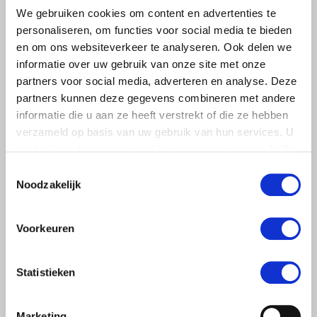
We gebruiken cookies om content en advertenties te
personaliseren, om functies voor social media te bieden
en om ons websiteverkeer te analyseren. Ook delen we
informatie over uw gebruik van onze site met onze
partners voor social media, adverteren en analyse. Deze
partners kunnen deze gegevens combineren met andere
informatie die u aan ze heeft verstrekt of die ze hebben
verzameld op basis van uw gebruik van hun services. U
gaat akkoord met onze cookies als u onze website blijft
gebruiken.
Toestemmingsselectie
Noodzakelijk
Voorkeuren
LTO LOBBY
6 AUGUSTUS 2026
Statistieken
Kamerlid Goudzwaard (JA21)
bezoekt melkveehouderij in
Súdwest-Fryslân
Marketing