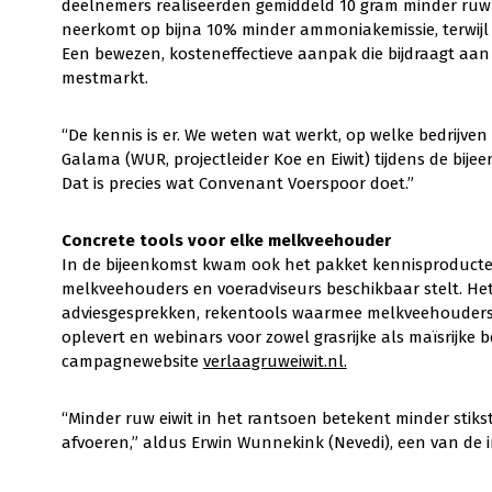
deelnemers realiseerden gemiddeld 10 gram minder ruw e
neerkomt op bijna 10% minder ammoniakemissie, terwijl 
Een bewezen, kosteneffectieve aanpak die bijdraagt aan 
mestmarkt.
“De kennis is er. We weten wat werkt, op welke bedrijven
Galama (WUR, projectleider Koe en Eiwit) tijdens de bije
Dat is precies wat Convenant Voerspoor doet.”
Concrete tools voor elke melkveehouder
In de bijeenkomst kwam ook het pakket kennisproduct
melkveehouders en voeradviseurs beschikbaar stelt. He
adviesgesprekken, rekentools waarmee melkveehouders di
oplevert en webinars voor zowel grasrijke als maïsrijke b
campagnewebsite
verlaagruweiwit.nl.
“Minder ruw eiwit in het rantsoen betekent minder stiks
afvoeren,” aldus Erwin Wunnekink (Nevedi), een van de 