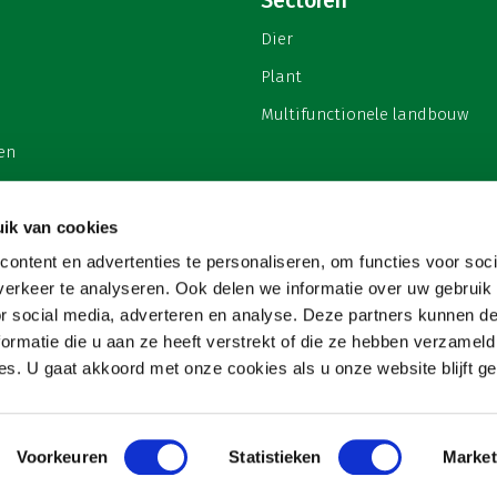
Sectoren
Dier
Plant
Multifunctionele landbouw
en
ik van cookies
ontent en advertenties te personaliseren, om functies voor soci
privacy
erkeer te analyseren. Ook delen we informatie over uw gebruik
or social media, adverteren en analyse. Deze partners kunnen 
ormatie die u aan ze heeft verstrekt of die ze hebben verzameld
s. U gaat akkoord met onze cookies als u onze website blijft ge
Voorkeuren
Statistieken
Market
Copyright 2026
Website & hosting door:
Snowball