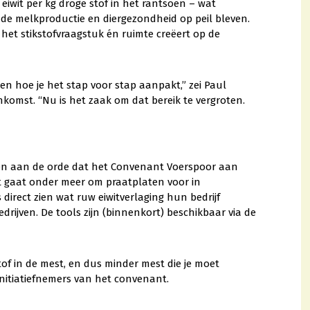
iwit per kg droge stof in het rantsoen – wat
de melkproductie en diergezondheid op peil bleven.
het stikstofvraagstuk én ruimte creëert op de
 en hoe je het stap voor stap aanpakt,” zei Paul
enkomst. “Nu is het zaak om dat bereik te vergroten.
en aan de orde dat het Convenant Voerspoor aan
t gaat onder meer om praatplaten voor in
rect zien wat ruw eiwitverlaging hun bedrijf
edrijven. De tools zijn (binnenkort) beschikbaar via de
tof in de mest, en dus minder mest die je moet
initiatiefnemers van het convenant.