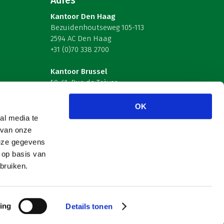
Adres
Kantoor Den Haag
Bezuidenhoutseweg 105-113
2594 AC Den Haag
+31 (0)70 338 2700
Kantoor Brussel
59-61, Rue de Trèves
B-1040 Brussel – België
OK
Volg ons
al media te
 van onze
deze gegevens
 op basis van
bruiken.
ing
Details tonen