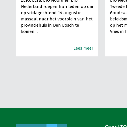
ZLTO, LLTB, LTO Noord en LTO
LTO Nede
Nederland roepen hun leden op om
Tweede 
op vrijdagochtend 14 augustus
Goudzwa
massaal naar het voorplein van het
beleids
provinciehuis in Den Bosch te
op het m
komen…
Vries in 
Lees meer