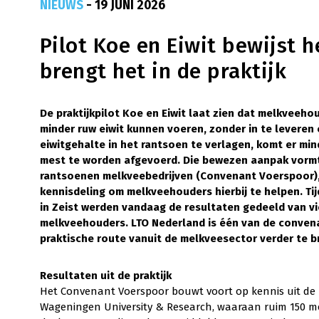
NIEUWS
- 19 JUNI 2026
Pilot Koe en Eiwit bewijst 
brengt het in de praktijk
De praktijkpilot Koe en Eiwit laat zien dat melkveeh
minder ruw eiwit kunnen voeren, zonder in te leveren
eiwitgehalte in het rantsoen te verlagen, komt er min
mest te worden afgevoerd. Die bewezen aanpak vormt
rantsoenen melkveebedrijven (Convenant Voerspoor),
kennisdeling om melkveehouders hierbij te helpen. 
in Zeist werden vandaag de resultaten gedeeld van vie
melkveehouders. LTO Nederland is één van de convenan
praktische route vanuit de melkveesector verder te b
Resultaten uit de praktijk
Het Convenant Voerspoor bouwt voort op kennis uit de pr
Wageningen University & Research, waaraan ruim 150 