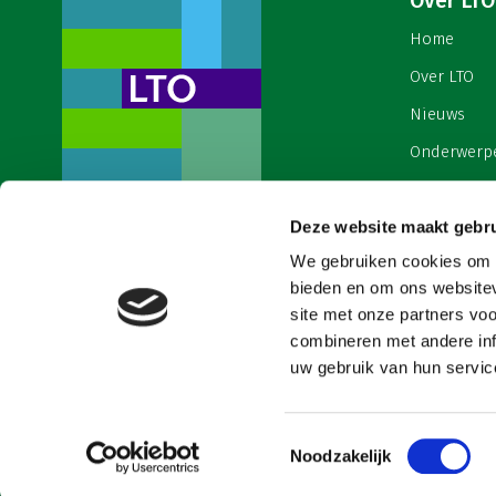
Over LTO
Home
Over LTO
Nieuws
Onderwerp
English
Deze website maakt gebru
Contact
Een ondernemers- en
werkgeversorganisatie met meerwaarde,
We gebruiken cookies om c
Cookies & 
voor een sector met meerwaarde. Dat is
bieden en om ons websitev
Land- en Tuinbouw Organisatie
site met onze partners vo
Nederland (LTO).
combineren met andere inf
uw gebruik van hun service
Toestemmingsselectie
Noodzakelijk