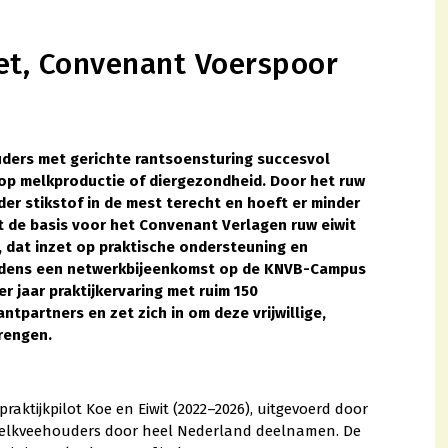
het, Convenant Voerspoor
ouders met gerichte rantsoensturing succesvol
 op melkproductie of diergezondheid. Door het ruw
der stikstof in de mest terecht en hoeft er minder
 de basis voor het Convenant Verlagen ruw eiwit
 dat inzet op praktische ondersteuning en
Tijdens een netwerkbijeenkomst op de KNVB-Campus
r jaar praktijkervaring met ruim 150
tpartners en zet zich in om deze vrijwillige,
rengen.
aktijkpilot Koe en Eiwit (2022–2026), uitgevoerd door
melkveehouders door heel Nederland deelnamen. De