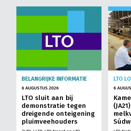
BELANGRIJKE INFORMATIE
LTO L
6 AUGUSTUS 2026
6 AUGUS
LTO sluit aan bij
Kame
demonstratie tegen
(JA21
dreigende onteigening
melkv
pluimveehouders
Súdw