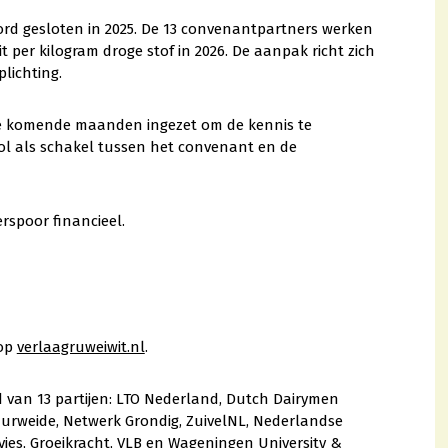
oord gesloten in 2025. De 13 convenantpartners werken
 per kilogram droge stof in 2026. De aanpak richt zich
lichting.
de komende maanden ingezet om de kennis te
rol als schakel tussen het convenant en de
rspoor financieel.
 op
verlaagruweiwit.nl
.
van 13 partijen: LTO Nederland, Dutch Dairymen
urweide, Netwerk Grondig, ZuivelNL, Nederlandse
vies, Groeikracht, VLB en Wageningen University &