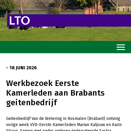
Home
- 18 JUNI 2026
Toekomstvisie
Werkbezoek Eerste
Goed eten
Kamerleden aan Brabants
Mooi groen
geitenbedrijf
Sterk ondernemerschap
Transitiepaden
Geitenbedrijf Van de Wetering in Rosmalen (Brabant) ontving
vorige week VVD-Eerste Kamerleden Marian Kaljouw en Karin
Thema’s
Straus. Samen met onder anderen gedeputeerde Saskia