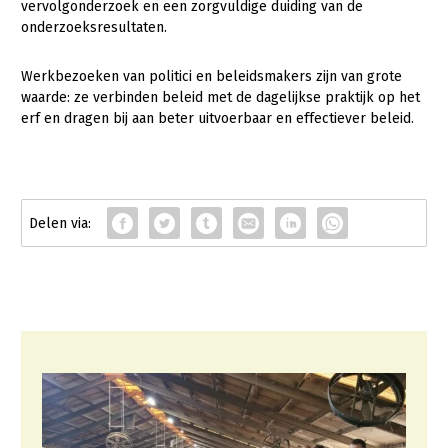
Onderwerpen
vervolgonderzoek en een zorgvuldige duiding van de
onderzoeksresultaten.
Konijnenhouderij
Bollenteelt
Vrouw en Bedrijf
Nieuws
Melkveehouderij
Bomen, vaste planten en zomerbloemen
Werkbezoeken van politici en beleidsmakers zijn van grote
Nieuwsabonnement
waarde: ze verbinden beleid met de dagelijkse praktijk op het
Paardenhouderij
Fruitteelt
erf en dragen bij aan beter uitvoerbaar en effectiever beleid.
Webinars
Pluimveehouderij
Glastuinbouw
Over LTO
Schapenhouderij
Paddenstoelen
LTO Nederland
Varkenshouderij
Vollegrondsgroente
Mensen
Vleesveehouderij
Jaarverslag 2023
Bestuur en Directie
Vacatures
Medewerkers
Pers
Vakgroepbestuurders
Contact