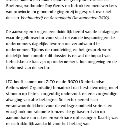
Boelema, wethouder Roy Geers en betrokken medewerkers
Gezonde planten
van provincie en gemeente gingen zij in gesprek over het
dossier
Veehouderij en Gezondheid Omwonenden (VGO)
.
Gezonde dieren
Natuur, klimaat en energie
De aanwezigen kregen een duidelijk beeld van de uitdagingen
waar de geitensector voor staat en van de inspanningen die
Bodem en water
ondernemers dagelijks leveren om verantwoord te
ondernemen. Tijdens de rondleiding en het gesprek werd
Platteland en omgeving
duidelijk hoe complex dit dossier is en wat de impact van
Mens, ondernemerschap en onderwijs
beleidskeuze kan zijn op ondernemers, hun omgeving en de
toekomst van de sector.
Internationaal
LTO heeft samen met ZLTO en de NGZO (Nederlandse
Sectoren
Geitenzuivel Organisatie) benadrukt dat besluitvorming moet
steunen op feiten, zorgvuldig onderzoek en een zorgvuldige
Dier
afweging van alle belangen. De sector neemt haar
Plant
Biologische Landbouw
verantwoordelijkheid voor de volksgezondheid serieus en
vraagt ook om rationele keuzes die gebaseerd zijn op
Multifunctionele landbouw
Geitenhouderij
Akkerbouw
aantoonbare oorzaken en werkbare oplossingen. Daarbij was
er nadrukkelijk aandacht voor het belang van
Kalverhouderij
Biologische Landbouw
Multifunctioneel