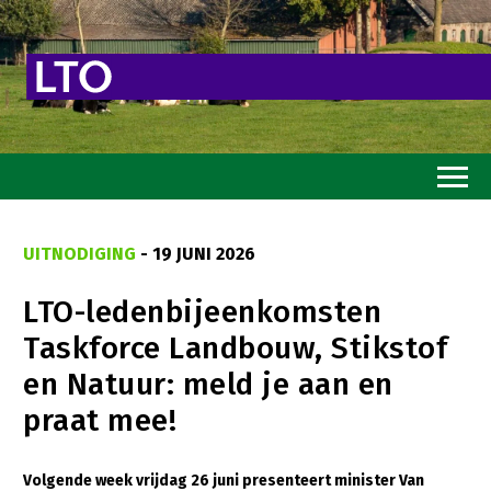
Home
UITNODIGING
- 19 JUNI 2026
Toekomstvisie
LTO-ledenbijeenkomsten
Goed eten
Taskforce Landbouw, Stikstof
Mooi groen
en Natuur: meld je aan en
Sterk ondernemerschap
praat mee!
Transitiepaden
Volgende week vrijdag 26 juni presenteert minister Van
Thema’s