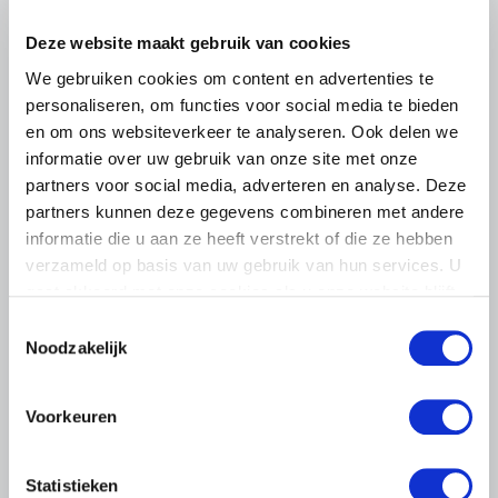
Deze website maakt gebruik van cookies
We gebruiken cookies om content en advertenties te
personaliseren, om functies voor social media te bieden
en om ons websiteverkeer te analyseren. Ook delen we
informatie over uw gebruik van onze site met onze
partners voor social media, adverteren en analyse. Deze
partners kunnen deze gegevens combineren met andere
informatie die u aan ze heeft verstrekt of die ze hebben
verzameld op basis van uw gebruik van hun services. U
gaat akkoord met onze cookies als u onze website blijft
BELANGRIJKE INFORMATIE
gebruiken.
Toestemmingsselectie
6 AUGUSTUS 2026
Noodzakelijk
LTO sluit aan bij demonstratie tegen
dreigende onteigening
pluimveehouders
Voorkeuren
ZLTO, LLTB, LTO Noord en LTO Nederland roepen hun
leden op om op vrijdagochtend 14 augustus massaal naar
Statistieken