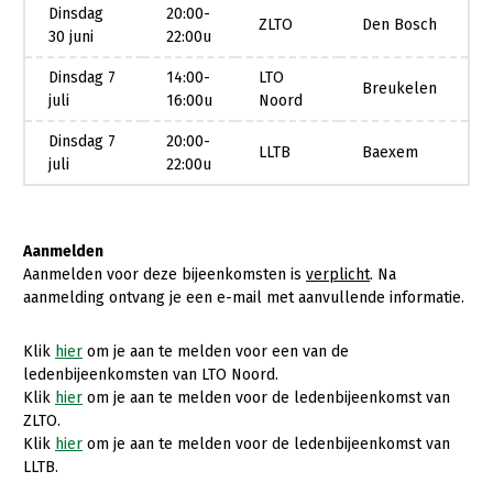
Dinsdag
20:00-
ZLTO
Den Bosch
Konijnenhouderij
30 juni
22:00u
Melkveehouderij
Dinsdag 7
14:00-
LTO
Breukelen
juli
16:00u
Noord
Paardenhouderij
Dinsdag 7
20:00-
Pluimveehouderij
LLTB
Baexem
juli
22:00u
Schapenhouderij
Varkenshouderij
Aanmelden
Vleesveehouderij
Aanmelden voor deze bijeenkomsten is
verplicht
. Na
aanmelding ontvang je een e-mail met aanvullende informatie.
Plant
Multifunctionele landbouw
Akkerbouw
Klik
hier
om je aan te melden voor een van de
ledenbijeenkomsten van LTO Noord.
Biologische Landbouw
Multifunctioneel
Onderwerpen
Klik
hier
om je aan te melden voor de ledenbijeenkomst van
ZLTO.
Bollenteelt
Vrouw en Bedrijf
Klik
hier
om je aan te melden voor de ledenbijeenkomst van
Nieuws
LLTB.
Bomen, vaste planten en zomerbloemen
Nieuwsabonnement