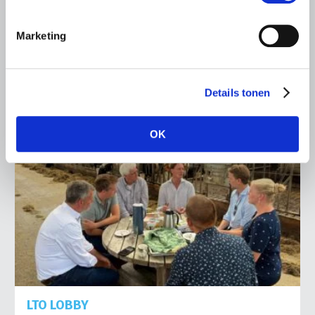
het voorplein van het provinciehuis in Den Bosch te
komen…
Marketing
Lees meer
Details tonen
OK
LTO LOBBY