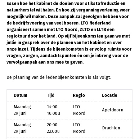
Essen hoe het kabinet de doelen voor stikstofreductie en
natuurherstel wil halen. En hoe zij vergunningverlening weer
Gezonde planten
mogelijk wil maken. Deze aanpak zal gevolgen hebben voor
Gezonde dieren
de bedrijfsvoering van veel boeren. LTO Nederland
organiseert samen met LTO Noord, ZLTO en LLTB een
Natuur, klimaat en energie
regiotour door het land. Op vijf bijeenkomsten gaan we met
jullie in gesprek over de plannen van het kabinet en over
Bodem en water
onze inzet. Tijdens de bijeenkomsten is er volop ruimte voor
Platteland en omgeving
vragen, zorgen, aandachtspunten én om je inbreng voor de
vervolgaanpak aan ons mee te geven.
Mens, ondernemerschap en onderwijs
De planning van de ledenbijeenkomsten is als volgt:
Internationaal
Sectoren
Datum
Tijd
Regio
Locatie
Dier
Maandag
14:00–
LTO
Apeldoorn
29 juni
16:00u
Noord
Biologische Landbouw
Maandag
20:00-
LTO
Geitenhouderij
Drachten
29 juni
22:00u
Noord
Kalverhouderij