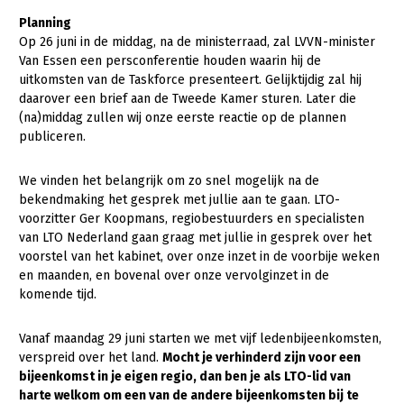
Fruitteelt
Planning
Webinars
Op 26 juni in de middag, na de ministerraad, zal LVVN-minister
Glastuinbouw
Van Essen een persconferentie houden waarin hij de
Over LTO
Paddenstoelen
uitkomsten van de Taskforce presenteert. Gelijktijdig zal hij
daarover een brief aan de Tweede Kamer sturen. Later die
LTO Nederland
Vollegrondsgroente
(na)middag zullen wij onze eerste reactie op de plannen
publiceren.
Mensen
Jaarverslag 2023
Bestuur en Directie
We vinden het belangrijk om zo snel mogelijk na de
bekendmaking het gesprek met jullie aan te gaan. LTO-
Vacatures
Medewerkers
voorzitter Ger Koopmans, regiobestuurders en specialisten
Pers
Vakgroepbestuurders
van LTO Nederland gaan graag met jullie in gesprek over het
voorstel van het kabinet, over onze inzet in de voorbije weken
Contact
en maanden, en bovenal over onze vervolginzet in de
komende tijd.
Vanaf maandag 29 juni starten we met vijf ledenbijeenkomsten,
verspreid over het land.
Mocht je verhinderd zijn voor een
bijeenkomst in je eigen regio, dan ben je als LTO-lid van
harte welkom om een van de andere bijeenkomsten bij te