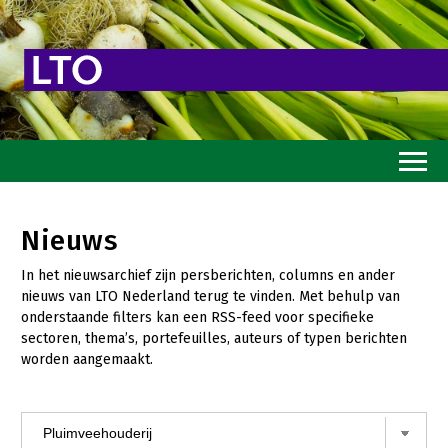
Home
Nieuws
Toekomstvisie
In het nieuwsarchief zijn persberichten, columns en ander
Goed eten
nieuws van LTO Nederland terug te vinden. Met behulp van
onderstaande filters kan een RSS-feed voor specifieke
Mooi groen
sectoren, thema’s, portefeuilles, auteurs of typen berichten
worden aangemaakt.
Sterk ondernemerschap
Transitiepaden
Thema’s