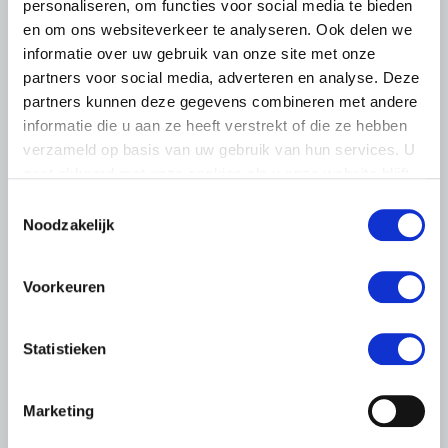
personaliseren, om functies voor social media te bieden
en om ons websiteverkeer te analyseren. Ook delen we
informatie over uw gebruik van onze site met onze
partners voor social media, adverteren en analyse. Deze
partners kunnen deze gegevens combineren met andere
informatie die u aan ze heeft verstrekt of die ze hebben
verzameld op basis van uw gebruik van hun services. U
gaat akkoord met onze cookies als u onze website blijft
gebruiken.
Toestemmingsselectie
Noodzakelijk
PERSBERICHT
Voorkeuren
21 JANUARI 2019
LTO Nederland start campagne
#boerenhoudenvandieren
Statistieken
Boeren hebben hart voor hun dieren en hebben als geen
ander baat bij een gezonde en goed verzorgde veestapel.
Marketing
LTO Nederland wil dit onderstrepen met de online-
campagne…