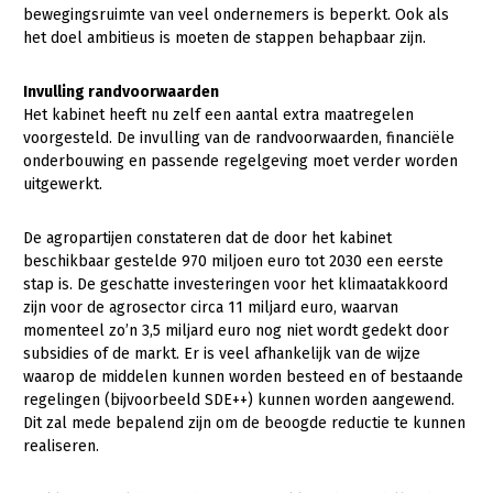
Fruitteelt
bewegingsruimte van veel ondernemers is beperkt. Ook als
het doel ambitieus is moeten de stappen behapbaar zijn.
Glastuinbouw
Invulling randvoorwaarden
Paddenstoelen
Het kabinet heeft nu zelf een aantal extra maatregelen
Vollegrondsgroente
voorgesteld. De invulling van de randvoorwaarden, financiële
onderbouwing en passende regelgeving moet verder worden
Multifunctionele landbouw
uitgewerkt.
Multifunctioneel
Onderwerpen
De agropartijen constateren dat de door het kabinet
Vrouw en Bedrijf
beschikbaar gestelde 970 miljoen euro tot 2030 een eerste
Nieuws
stap is. De geschatte investeringen voor het klimaatakkoord
zijn voor de agrosector circa 11 miljard euro, waarvan
Nieuwsabonnement
momenteel zo’n 3,5 miljard euro nog niet wordt gedekt door
subsidies of de markt. Er is veel afhankelijk van de wijze
Webinars
waarop de middelen kunnen worden besteed en of bestaande
regelingen (bijvoorbeeld SDE++) kunnen worden aangewend.
Over LTO
Dit zal mede bepalend zijn om de beoogde reductie te kunnen
LTO Nederland
realiseren.
Mensen