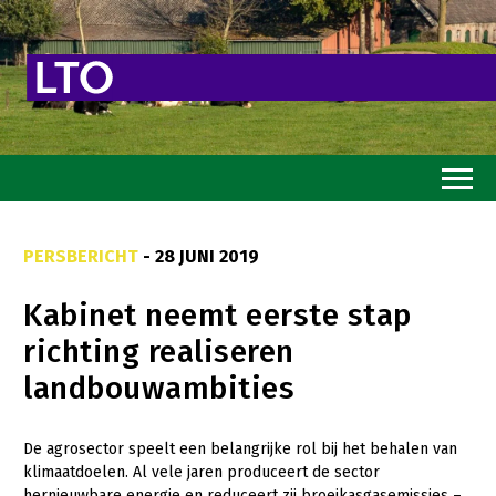
Home
PERSBERICHT
- 28 JUNI 2019
Toekomstvisie
Kabinet neemt eerste stap
Goed eten
richting realiseren
Mooi groen
landbouwambities
Sterk ondernemerschap
Transitiepaden
De agrosector speelt een belangrijke rol bij het behalen van
klimaatdoelen. Al vele jaren produceert de sector
Thema’s
hernieuwbare energie en reduceert zij broeikasgasemissies –