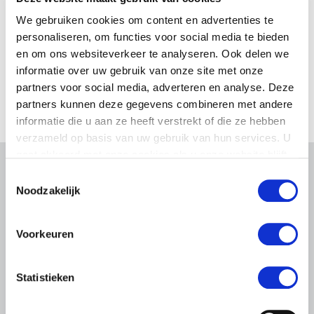
We gebruiken cookies om content en advertenties te
personaliseren, om functies voor social media te bieden
en om ons websiteverkeer te analyseren. Ook delen we
informatie over uw gebruik van onze site met onze
partners voor social media, adverteren en analyse. Deze
partners kunnen deze gegevens combineren met andere
informatie die u aan ze heeft verstrekt of die ze hebben
verzameld op basis van uw gebruik van hun services. U
gaat akkoord met onze cookies als u onze website blijft
gebruiken.
Toestemmingsselectie
Gerelateerd nieuws
Noodzakelijk
Abonneren via RSS
Abonneren via e-mail
Voorkeuren
Statistieken