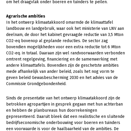
om het draagvlak onder boeren en tuinders te peilen.
Konijnenhouderij
Agrarische ambities
Melkveehouderij
In het ontwerp klimaatakkoord omarmde de klimaattafel
landbouw en landgebruik, waar ook het ministerie van LNV aan
Paardenhouderij
deelnam, de door het kabinet gevraagde reductie van 3,5 Mton
Pluimveehouderij
CO2-eq bovenop al geplande reducties. De sector zag
bovendien mogelijkheden voor een extra reductie tot 6 Mton
Schapenhouderij
CO2-eq. in totaal. Daaraan zijn wel randvoorwaarden verbonden
omtrent regelgeving, financiering en de samenwerking met
Varkenshouderij
andere klimaattafels. Bovendien zijn de geschetste ambities
mede afhankelijk van ander beleid, zoals het nog vorm te
Vleesveehouderij
geven beleid Gewasbescherming 2030 en het advies van de
Plant
Commissie Grondgebondenheid.
Akkerbouw
Sinds de presentatie van het ontwerp klimaatakkoord zijn de
Biologische Landbouw
betrokken agropartijen in gesprek gegaan met hun achterban
en hebben de planbureaus hun doorrekeningen
Bollenteelt
gepresenteerd. Daaruit bleek dat een realistische en sluitende
bedrijfseconomische onderbouwing voor boeren en tuinders
Bomen, vaste planten en zomerbloemen
een voorwaarde is voor de haalbaarheid van de ambities. De