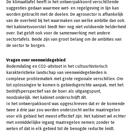
De klimaattafel heeft in het ontwerpakkoord verschillende
suggesties gedaan waarmee wet- en regelgeving in lijn kan
Jaarverslag 2023
Bestuur en Directie
worden gebracht met de doelen. De agrosector is afhankelijk
Vacatures
Medewerkers
van de overheid bij het waarmaken van welke ambitie dan ook.
Het kabinetsvoorstel biedt hier nog niet voldoende helderheid
Pers
Vakgroepbestuurders
over. Dat geldt ook voor de samenwerking met andere
sectortafels. Beide zijn van groot belang om de ambities van
Contact
de sector te borgen.
Vragen over veenweidegebied
Bodemdaling en CO2-uitstoot in het cultuurhistorisch
karakteristieke landschap van veenweidegebieden is
complexe problematiek met grote regionale verschillen. Om
tot oplossingen te komen is gebiedsgerichte aanpak, met het
bedrijfsperspectief van de boer als uitgangspunt,
noodzakelijk. Het kabinet onderschrijft dit.
In het ontwerpakkoord was opgeschreven dat er de komende
twee à drie jaar zou worden onderzocht welke maatregelen
voor elk gebied het meest effectief zijn. Het kabinet wil echter
met onmiddellijke ingang maatregelen nemen; zonder te
weten of dat in elk gebied tot de beoogde reductie leidt.