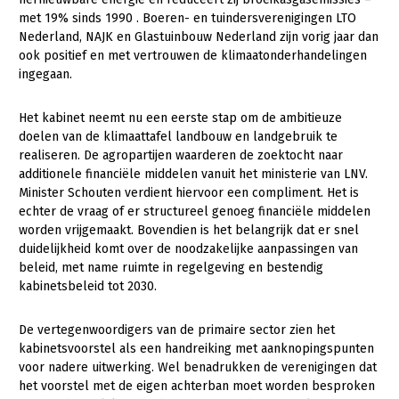
met 19% sinds 1990 . Boeren- en tuindersverenigingen LTO
Gezonde planten
Nederland, NAJK en Glastuinbouw Nederland zijn vorig jaar dan
ook positief en met vertrouwen de klimaatonderhandelingen
Gezonde dieren
ingegaan.
Natuur, klimaat en energie
Het kabinet neemt nu een eerste stap om de ambitieuze
Bodem en water
doelen van de klimaattafel landbouw en landgebruik te
realiseren. De agropartijen waarderen de zoektocht naar
Platteland en omgeving
additionele financiële middelen vanuit het ministerie van LNV.
Mens, ondernemerschap en onderwijs
Minister Schouten verdient hiervoor een compliment. Het is
echter de vraag of er structureel genoeg financiële middelen
Internationaal
worden vrijgemaakt. Bovendien is het belangrijk dat er snel
duidelijkheid komt over de noodzakelijke aanpassingen van
Sectoren
beleid, met name ruimte in regelgeving en bestendig
kabinetsbeleid tot 2030.
Dier
Biologische Landbouw
De vertegenwoordigers van de primaire sector zien het
kabinetsvoorstel als een handreiking met aanknopingspunten
Geitenhouderij
voor nadere uitwerking. Wel benadrukken de verenigingen dat
het voorstel met de eigen achterban moet worden besproken
Kalverhouderij